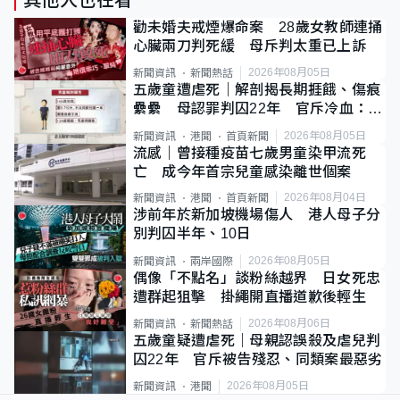
其他人也在看
勸未婚夫戒煙爆命案 28歲女教師連捅
心臟兩刀判死緩 母斥判太重已上訴
2026年08月05日
新聞資訊
新聞熱話
五歲童遭虐死｜解剖揭長期捱餓、傷痕
纍纍 母認罪判囚22年 官斥冷血：同
類案最惡劣
2026年08月05日
新聞資訊
港聞
首頁新聞
流感｜曾接種疫苗七歲男童染甲流死
亡 成今年首宗兒童感染離世個案
2026年08月04日
新聞資訊
港聞
首頁新聞
涉前年於新加坡機場傷人 港人母子分
別判囚半年、10日
2026年08月05日
新聞資訊
兩岸國際
偶像「不點名」談粉絲越界 日女死忠
遭群起狙擊 掛繩開直播道歉後輕生
2026年08月06日
新聞資訊
新聞熱話
五歲童疑遭虐死｜母親認誤殺及虐兒判
囚22年 官斥被告殘忍、同類案最惡劣
2026年08月05日
新聞資訊
港聞