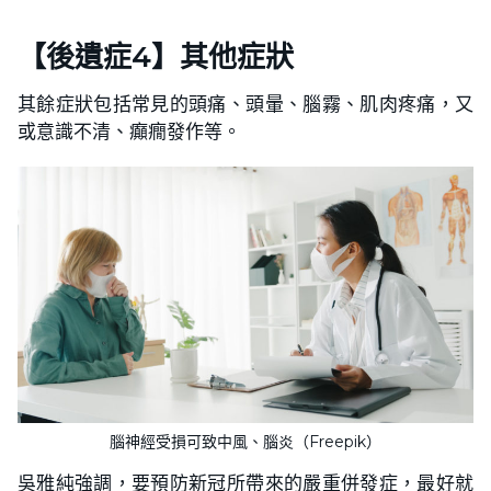
【後遺症4】
其他症狀
其餘症狀包括常見的頭痛、頭暈、腦霧、肌肉疼痛，又
或意識不清、癲癇發作等。
腦神經受損可致中風、腦炎（Freepik）
吳雅純強調，要預防新冠所帶來的嚴重併發症，最好就