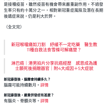
是接種疫苗，雖然疫苗有機會帶來嚴重副作用，不過發
生率只有約十萬分之一，相對新冠重症風險及潛在長期
後遺症來說，仍是利大於弊。
（全文完）
新冠喉嚨痛如刀割 紓緩不一定吃藥 醫生教
11種自救法食雪條可解痛楚？
淋巴癌｜港男拍片分享抗癌經歷 感恩成為護
士願死後捐贈器官｜附4大成因＋5大症狀
新冠康復後，腦霧會持續多久？
腦霧可能持續數月。
詳情
新冠康復後，嚴重併發症有甚麼？
有腦炎、脊髓炎等。
詳情