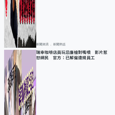
新聞資訊
新聞熱話
瑞幸咖啡店員玩忌廉槍對嘴噴 影片惹
怒網民 官方：已解僱違規員工