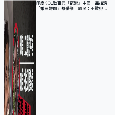
印度KOL數百元「窮遊」中國 靠接濟
「嫌三嫌四」惹爭議 網民：不歡迎劣
質旅客