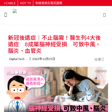
i-CABLE
HOY TV
有線寬頻及電訊服務
返回
新冠後遺症｜不止腦霧！醫生列4大後
按輸入鍵開始搜尋
遺症 8成屬腦神經受損 可致中風、
腦炎、血管炎
Digital Tech
2022年11月25日
分享