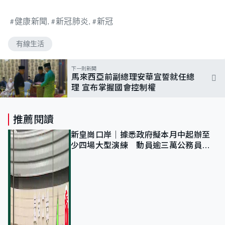
健康新聞
新冠肺炎
新冠
有線生活
下一則新聞
馬來西亞前副總理安華宣誓就任總
理 宣布掌握國會控制權
推薦閱讀
新皇崗口岸｜據悉政府擬本月中起辦至
少四場大型演練 動員逾三萬公務員人
次測試