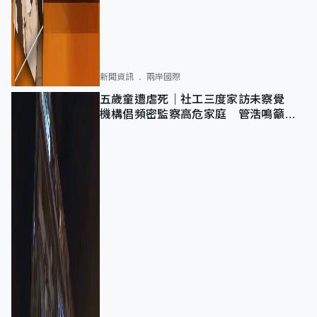
新聞資訊
兩岸國際
五歲童遭虐死｜社工三度家訪未察覺
機構倡頻密監察高危家庭 管浩鳴籲加
強跨部門協作