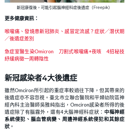
新冠康復後，可能引起腦神經科症後遺症（Freepik）
更多健康資訊：
喉嚨痛、發燒患新冠肺炎、感冒定流感？症狀／潛伏期
／後遺症差別
急症室醫生染Omicron 刀割式喉嚨痛+夜咳 4招秘技
紓緩病徵一周轉陰性
新冠感染者4大後遺症
雖然Omciron所引起的重症率較過往下降，但其帶來的
後遺症亦不容忽視。臺北市立聯合醫院和平婦幼院區神
經內科主治醫師吳雅純指出，Omciron感染者所得的後
遺症除了有腦霧外，還有4大腦神經科症狀：
中樞神經
系統侵犯、腦血管病變、周邊神經系統侵犯和其餘症
狀
。