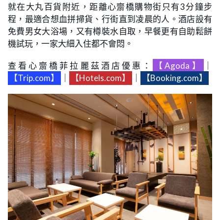
就在大丸百貨附近，距離心齋橋購物街只有3分鐘步
程，最適合想血拼掃貨、行街直到凌晨的人。酒店設有
免費男女大浴場，又有樽裝水自取，早餐更有自助鬆餅
機試玩，一家大細入住都不會悶。
查看心齋橋菲拉麗茲酒店優惠：
【Agoda】
｜
【Trip.com】
｜
【Hotels.com】
｜
【Booking.com】