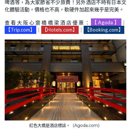
啤酒等，為大家節省不少旅費！另外酒店不時有日本文
化體驗活動，價格也不高，軟硬件加起來幾乎是完美。
查看大阪心齋橋橋梁酒店優惠：
【Agoda】
｜
【Trip.com】
｜
【Hotels.com】
｜
【Booking.com】
紅色大橋是酒店標誌。（Agoda.com）