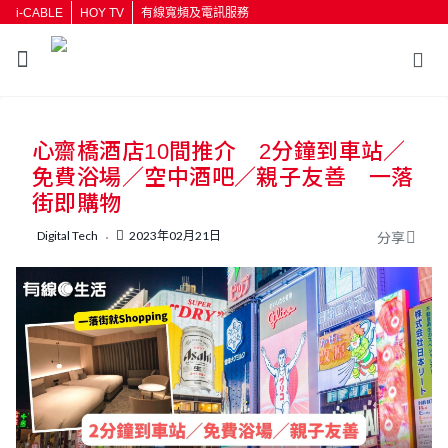
i-CABLE
HOY TV
有線寬頻及電訊服務
返回
心齋橋酒店10間推介 2分鐘到車站／
按輸入鍵開始搜尋
免費浴場／空中酒吧／親子友善 一落
街即購物
Digital Tech
2023年02月21日
分享