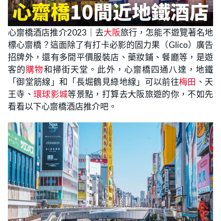
心齋橋酒店推介2023｜去
大阪
旅行，怎能不遊覽著名地
標心齋橋？這面除了有打卡必影的固力果（Glico）廣告
招牌外，還有多間平價服裝店、藥妝鋪、餐廳等，是遊
客的
購物
和掃街天堂。此外，心齋橋四通八達，地鐵
「御堂筋線」和「長堀鶴見綠地線」可以前往
梅田
、天
王寺、
環球影城
等景點，打算去大阪旅遊的你，不如先
看看以下心齋橋酒店推介吧。