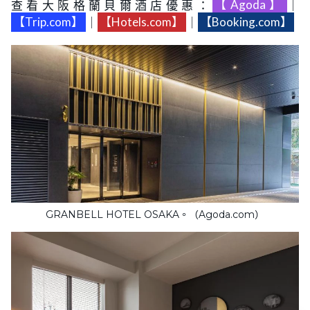
查看大阪格蘭貝爾酒店優惠：
【Agoda】
｜
【Trip.com】
｜
【Hotels.com】
｜
【Booking.com】
GRANBELL HOTEL OSAKA。（Agoda.com）