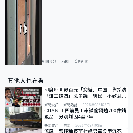
新聞資訊
港聞
首頁新聞
其他人也在看
印度KOL數百元「窮遊」中國 靠接濟
「嫌三嫌四」惹爭議 網民：不歡迎劣
質旅客
2026年08月02日
新聞資訊
新聞熱話
CHANEL四前員工串謀偷竊逾700件銷
毀品 分別判囚4至7年
2026年08月03日
新聞資訊
港聞
流感｜曾接種疫苗七歲男童染甲流死