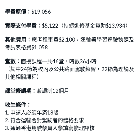
學費
原價
：
$19,056
實際支付學費：
$5,122（持續進修基金資助$13,934）
其他費用：
應考租車費$2,100，運輸署學習駕駛執照及
考試表格費$1,058
堂數：
面授課程一共46堂，時數36小時
（其中24節為校內及公共路面駕駛練習，22節為理論及
其他相關課程）
課堂修讀期：
兼讀制12個月
收生條件：
1. 申請人必須年滿18歲
2. 符合運輸署對駕駛者的體格要求
3. 通過香港駕駛學員入學讀寫能理評核