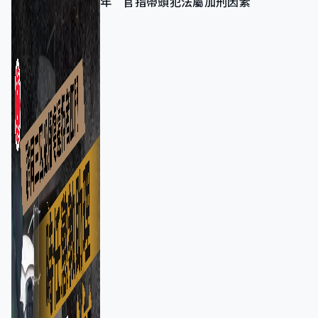
年 官指帶頭犯法屬加刑因素