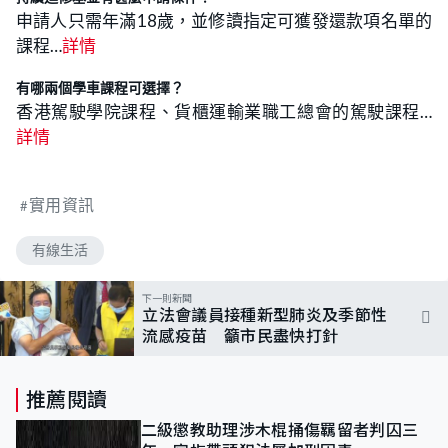
申請人只需年滿18歲，並修讀指定可獲發還款項名單的
課程…
詳情
有哪兩個學車課程可選擇？
香港駕駛學院課程、貨櫃運輸業職工總會的駕駛課程…
詳情
實用資訊
有線生活
下一則新聞
立法會議員接種新型肺炎及季節性
流感疫苗 籲市民盡快打針
推薦閱讀
二級懲教助理涉木棍捅傷羈留者判囚三