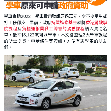
學車資助2022｜學車費用動輒要過萬元，令不少學生或
打工仔卻步。早前，政府
持續進修基金
就將
香港駕駛學
院課程
及
貨櫃運輸業職工總會的駕駛課程
納入資助名
單，最平$5,122就可以學車。本文會整理2大學車課程
的所需學費、申請條件等資訊，方便有志學車的朋友
們。