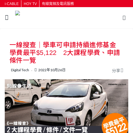
i-CABLE
HOY TV
有線寬頻及電訊服務
返回
一線搜查｜學車可申請持續進修基金
按輸入鍵開始搜尋
學費最平$5,122 2大課程學費、申請
條件一覽
Digital Tech
2022年10月26日
分享