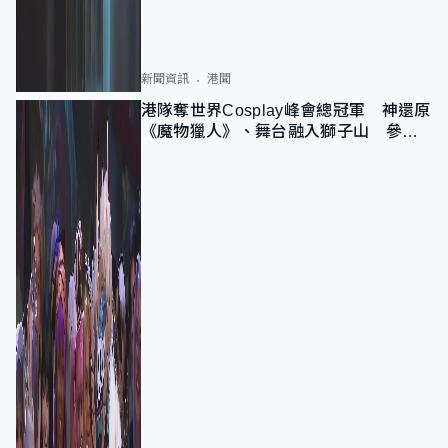
新聞資訊
港聞
港隊奪世界Cosplay峰會總冠軍 神還原
《魔物獵人》、舞台融入獅子山 參賽
者：讓大家認識香港