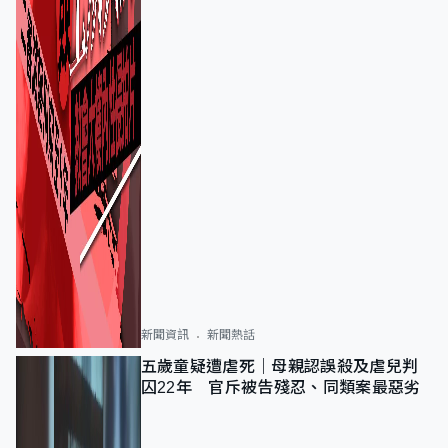
新聞資訊
新聞熱話
五歲童疑遭虐死｜母親認誤殺及虐兒判
囚22年 官斥被告殘忍、同類案最惡劣