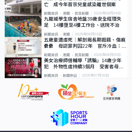
亡 成今年首宗兒童感染離世個案
2026年08月04日
新聞資訊
港聞
首頁新聞
九龍城學生宿舍地盤39歲安全經理失
足 14樓墮至4樓工作台、送院不治
2026年08月03日
新聞資訊
港聞
五歲童遭虐死｜解剖揭長期捱餓、傷痕
纍纍 母認罪判囚22年 官斥冷血：同
類案最惡劣
2026年08月05日
新聞資訊
港聞
首頁新聞
美女治療師借輔導「誘騙」14歲少年
犯 外物性虐持續3個月 受害者母：
要保護其他人
2026年07月30日
新聞資訊
新聞熱話