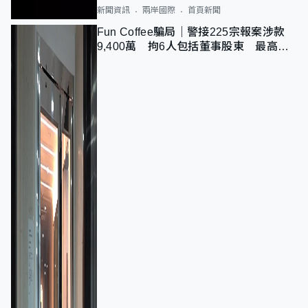
新聞資訊
兩岸國際
首頁新聞
Fun Coffee騙局｜警接225宗報案涉款
9,400萬 拘6人包括董事股東 最高金
額一宗涉近千萬