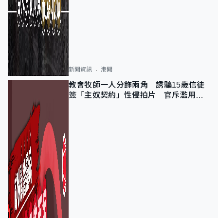
新聞資訊
港聞
教會牧師一人分飾兩角 誘騙15歲信徒
簽「主奴契約」性侵拍片 官斥濫用教
友信任、二審判囚9年