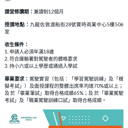
課堂修讀期：
兼讀制12個月
授課地點：
九龍佐敦渡船街28號寶時商業中心5樓506
室
收生條件：
1. 申請人必須年滿18歲
2. 符合運輸署對駕駛者的體格要求
3. 持小六或以上學歷或通過入學試
畢業要求：
駕駛實習（包括：「學習駕駛訓練」及「模
擬考試」）及面授課程的整體出席率均達70%或以上；
及 於「畢業筆試」取得合格成績65%；及 於「畢業駕駛
考試」及「職業駕駛訓練口試」取得合格成績。