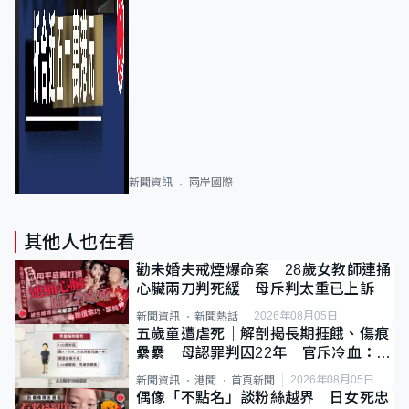
新聞資訊
兩岸國際
其他人也在看
勸未婚夫戒煙爆命案 28歲女教師連捅
心臟兩刀判死緩 母斥判太重已上訴
2026年08月05日
新聞資訊
新聞熱話
五歲童遭虐死｜解剖揭長期捱餓、傷痕
纍纍 母認罪判囚22年 官斥冷血：同
類案最惡劣
2026年08月05日
新聞資訊
港聞
首頁新聞
偶像「不點名」談粉絲越界 日女死忠