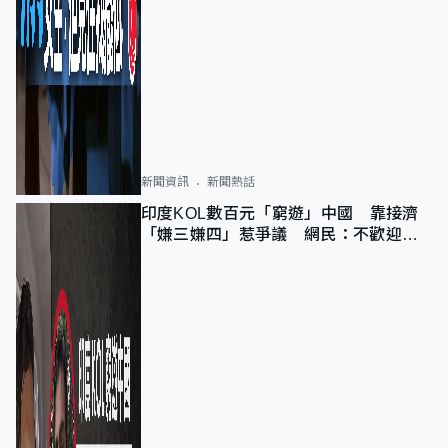
新聞資訊
新聞熱話
印度KOL數百元「窮遊」中國 靠接濟
「嫌三嫌四」惹爭議 網民：不歡迎劣
質旅客