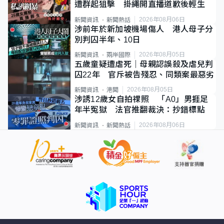
遭群起狙擊 掛繩開直播道歉後輕生
2026年08月06日
新聞資訊
新聞熱話
涉前年於新加坡機場傷人 港人母子分
別判囚半年、10日
2026年08月05日
新聞資訊
兩岸國際
五歲童疑遭虐死｜母親認誤殺及虐兒判
囚22年 官斥被告殘忍、同類案最惡劣
2026年08月05日
新聞資訊
港聞
涉誘12歲女自拍祼照 「A0」男捱足
年半冤獄 法官推翻裁決：抄錯標點
2026年08月06日
新聞資訊
新聞熱話