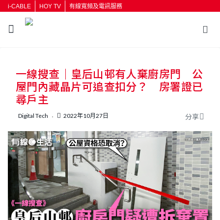
i-CABLE
HOY TV
有線寬頻及電訊服務
返回
一線搜查｜皇后山邨有人棄廚房門 公
按輸入鍵開始搜尋
屋門內藏晶片可追查扣分？ 房署證已
尋戶主
Digital Tech
2022年10月27日
分享