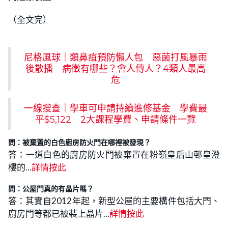
（全文完）
尼格風球｜類鼻疽預防懶人包 惡菌打風暴雨
後散播 病徵有哪些？會人傳人？4類人最高
危
一線搜查｜學車可申請持續進修基金 學費最
平$5,122 2大課程學費、申請條件一覽
問：被棄置的白色廚房防火門在哪裡被發現？
答：一道白色的廚房防火門被棄置在粉嶺皇后山邨皇澄
樓的…
詳情按此
問：公屋門真的有晶片嗎？
答：其實自2012年起，新型公屋的主要構件包括大門、
廚房門等都已被裝上晶片…
詳情按此