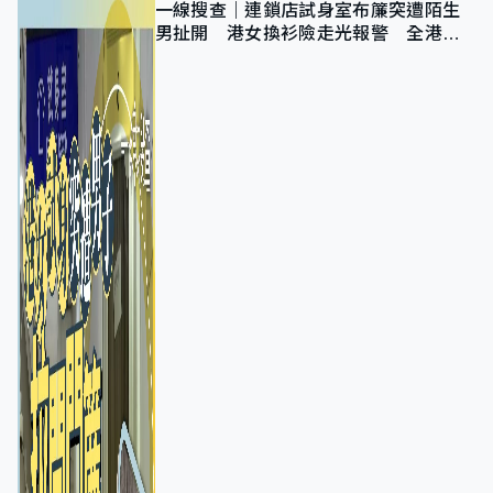
一線搜查｜連鎖店試身室布簾突遭陌生
男扯開 港女換衫險走光報警 全港分
店急換實體門