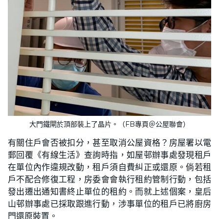
大門鐵閘於頂部裝上了晶片。（FB專頁＠公屋聯會）
有關住戶會否被扣分，甚至取消公屋資格？房屋署以電
郵回覆《有線生活》查詢時指，如屋邨辦事處發現租戶
在單位內作違規改動，租戶須自費糾正或還原。倘若租
戶不配合修復工程，房委會會執行租約管制行動，包括
發出遷出通知書終止單位的租約。而就上述個案，皇后
山邨辦事處已採取跟進行動，涉事單位的租戶已將廚房
門還原裝置。