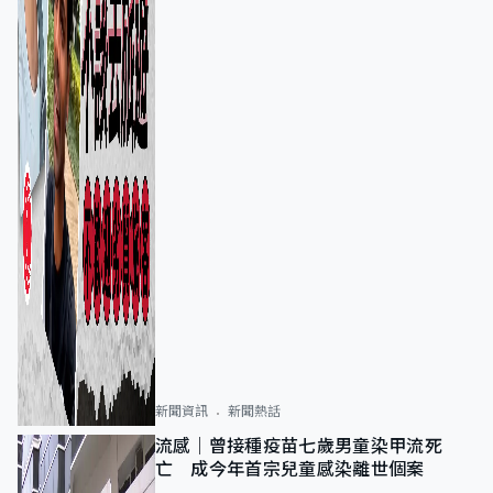
新聞資訊
新聞熱話
流感｜曾接種疫苗七歲男童染甲流死
亡 成今年首宗兒童感染離世個案