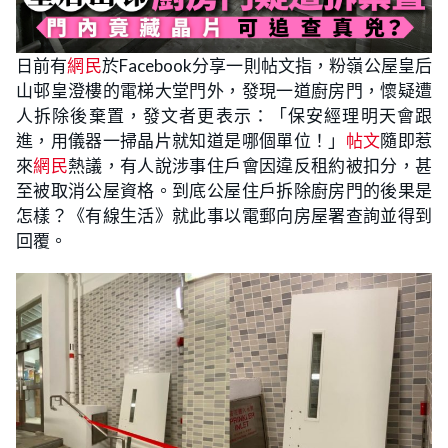
日前有
網民
於Facebook分享一則帖文指，粉嶺公屋皇后
山邨皇澄樓的電梯大堂門外，發現一道廚房門，懷疑遭
人拆除後棄置，發文者更表示：「保安經理明天會跟
進，用儀器一掃晶片就知道是哪個單位！」
帖文
隨即惹
來
網民
熱議，有人說涉事住戶會因違反租約被扣分，甚
至被取消公屋資格。到底公屋住戶拆除廚房門的後果是
怎樣？《有線生活》就此事以電郵向房屋署查詢並得到
回覆。