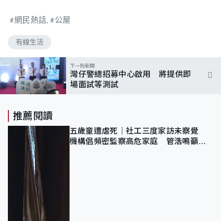
網民熱話
公屋
有線生活
下一則新聞
灣仔警總招募中心啟用 將提供即
場面試等測試
推薦閱讀
五歲童遭虐死｜社工三度家訪未察覺
機構倡頻密監察高危家庭 管浩鳴籲加
強跨部門協作