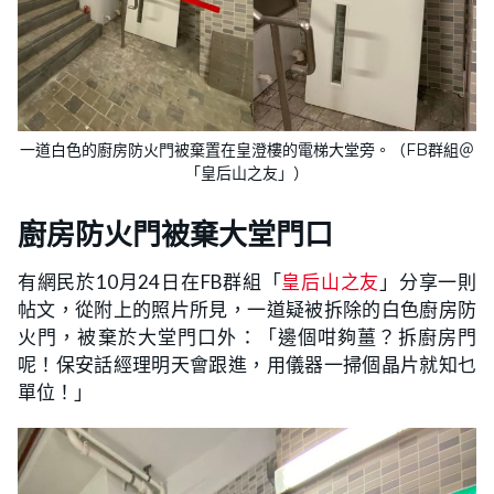
一道白色的廚房防火門被棄置在皇澄樓的電梯大堂旁。（FB群組＠
「皇后山之友」）
廚房防火門被棄大堂門口
有網民於10月24日在FB群組「
皇后山之友
」分享一則
帖文，從附上的照片所見，一道疑被拆除的白色廚房防
火門，被棄於大堂門口外：「邊個咁夠薑？拆廚房門
呢！保安話經理明天會跟進，用儀器一掃個晶片就知乜
單位！」