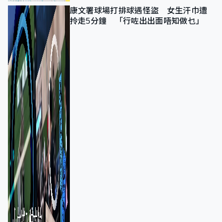
康文署球場打排球遇怪盜 女生汗巾遭
拎走5分鐘 「行咗出出面唔知做乜」