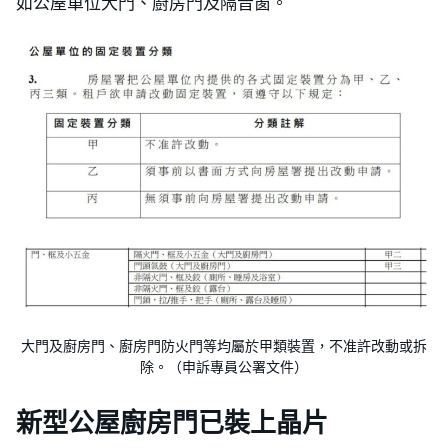
如公屋單位大門、廚房門及隔音窗。
大門及廚房門、廚房門防火門等均屬於甲類裝置，不准許改動或拆
除。（申訴專員公署文件）
新型公屋廚房門已裝上晶片