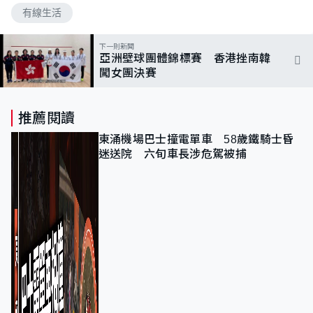
有線生活
下一則新聞
亞洲壁球團體錦標賽 香港挫南韓
闖女團決賽
推薦閱讀
東涌機場巴士撞電單車 58歲鐵騎士昏
迷送院 六旬車長涉危駕被捕