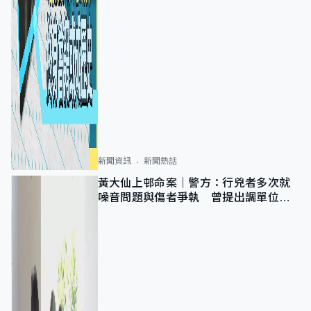
新聞資訊
新聞熱話
黃大仙上邨命案｜警方：行兇者多次就
噪音問題與傷者爭執 曾提出調單位已
獲批