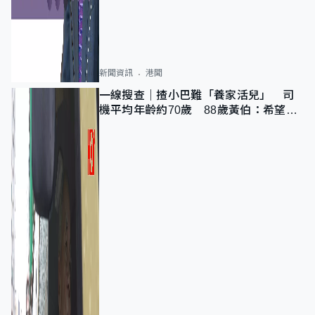
新聞資訊
港聞
一線搜查｜揸小巴難「養家活兒」 司
機平均年齡約70歲 88歲黃伯：希望一
直揸落去