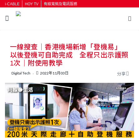
i-CABLE
HOY TV
有線寬頻及電訊服務
返回
一線搜查｜香港機場新增「登機易」
按輸入鍵開始搜尋
以後登機可自助完成 全程只出示護照
1次｜附使用教學
Digital Tech
2022年11月03日
分享