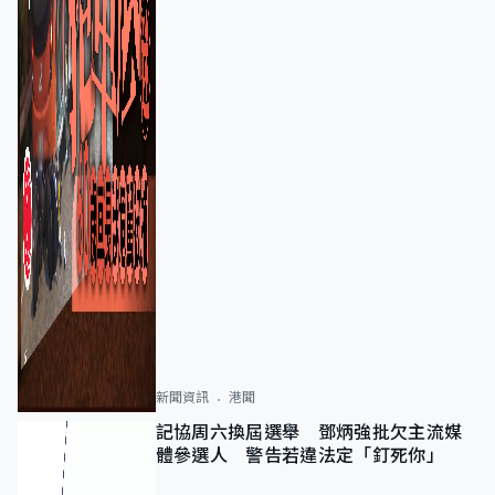
新聞資訊
港聞
記協周六換屆選舉 鄧炳強批欠主流媒
體參選人 警告若違法定「釘死你」