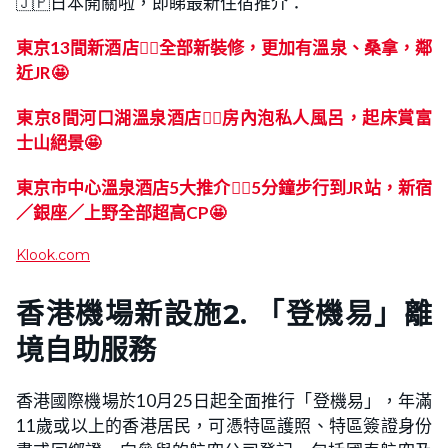
🇯🇵日本開關啦，即睇最新住宿推介：
東京13間新酒店👍🏻全部新裝修，更加有溫泉、桑拿，鄰
近JR🤩
東京8間河口湖溫泉酒店👍🏻房內泡私人風呂，起床賞富
士山絕景🤩
東京市中心溫泉酒店5大推介👍🏻5分鐘步行到JR站，新宿
／銀座／上野全部超高CP🤩
Klook.com
香港機場
新設施2. 「登機易」離
境自助服務
​​香港國際機場於10月25日起全面推行「登機易」，年滿
11歲或以上的香港居民，可憑特區護照、特區簽證身份