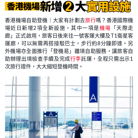
香港機場自助登機｜大家有計劃去
旅行
嗎？香港國際機
場近日新增2項全新設施，其中一項是
機場
「天際走
廊」正式啟用，旅客日後來往一號客運大樓及T1衛星客
運廊，可以無需再搭接駁巴士，步行約8分鐘即達。另
外機場亦全面推行「登機易」離境自助服務，讓旅客自
助辦理出境檢查手續及完成
行李
託運，全程只需出示1
次旅行證件，大大縮短登機時間。