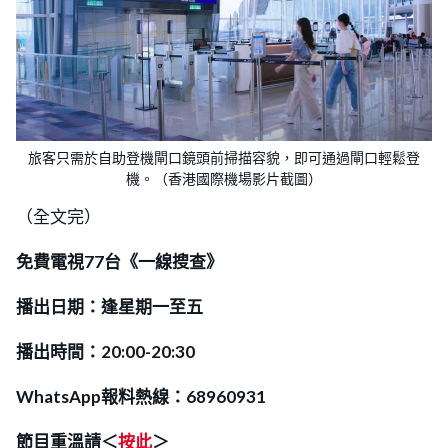
旅客只需於自助登機閘口鏡頭前掃描容貌，即可通過閘口輕鬆登
機。（​​香港國際機場影片截圖）
（全文完）
免費電視77台《一線搜查》
播出日期：逢星期一至五
播出時間：20:00-20:30
WhatsApp報料熱線：68960931
節目重溫請＜
按此
＞