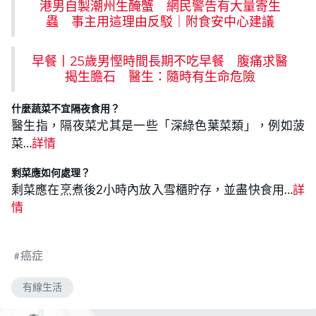
港男自製潮州生醃蟹 網民警告有大量寄生
蟲 事主用這理由反駁｜附食安中心建議
早餐丨25歲男慳時間長期不吃早餐 腹痛求醫
揭生膽石 醫生：隨時有生命危險
什麼蔬菜不宜隔夜食用？
醫生指，隔夜菜尤其是一些「深綠色葉菜類」，例如菠
菜…
詳情
剩菜應如何處理？
剩菜應在烹煮後2小時內放入雪櫃貯存，並盡快食用…
詳
情
癌症
有線生活