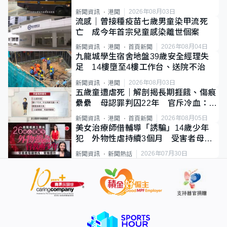
2026年08月03日
新聞資訊
港聞
流感｜曾接種疫苗七歲男童染甲流死
亡 成今年首宗兒童感染離世個案
2026年08月04日
新聞資訊
港聞
首頁新聞
九龍城學生宿舍地盤39歲安全經理失
足 14樓墮至4樓工作台、送院不治
2026年08月03日
新聞資訊
港聞
五歲童遭虐死｜解剖揭長期捱餓、傷痕
纍纍 母認罪判囚22年 官斥冷血：同
類案最惡劣
2026年08月05日
新聞資訊
港聞
首頁新聞
美女治療師借輔導「誘騙」14歲少年
犯 外物性虐持續3個月 受害者母：
要保護其他人
2026年07月30日
新聞資訊
新聞熱話