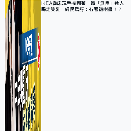
IKEA霸床玩手機瞓著 遭「無良」途人
踢走雙鞋 網民驚訝：冇著襪咁盡！？