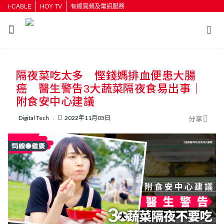
i-CABLE
HOY TV
有線寬頻及電訊服務
返回
隔夜菜吃太多 慳錢媽排血便患大腸
按輸入鍵開始搜尋
癌 醫生警告3大蔬菜隔夜食易出事｜
附食安中心建議
Digital Tech
2022年11月05日
分享