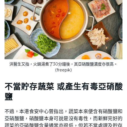
洪醫生又指，火鍋湯煮了30分鐘後，其亞硝酸鹽濃度亦很高。
（freepik）
不當貯存蔬菜 或產生有毒亞硝酸
鹽
不過，本港食安中心曾指出，蔬菜本來便含有硝酸鹽和
亞硝酸鹽，硝酸鹽本身可說是沒有毒性，而新鮮完好的
蔬菜的亞硝酸鹽含量通常亦很低，但若不當處理及貯存