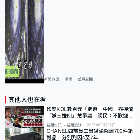
新聞資訊
港聞
首頁新聞
其他人也在看
印度KOL數百元「窮遊」中國 靠接濟
「嫌三嫌四」惹爭議 網民：不歡迎劣
質旅客
2026年08月02日
新聞資訊
新聞熱話
CHANEL四前員工串謀偷竊逾700件銷
毀品 分別判囚4至7年