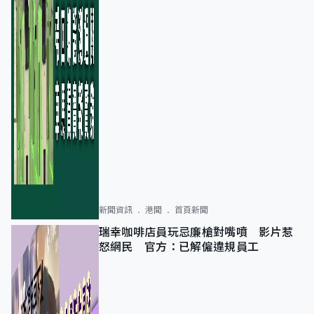
新聞資訊
港聞
首頁新聞
瑞幸咖啡店員玩忌廉槍對嘴噴 影片惹
怒網民 官方：已解僱違規員工