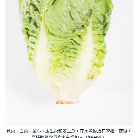
莧菜、白菜、菜心、唐生菜和翠玉瓜，在烹煮後放在雪櫃一夜後，
亞硝酸鹽含量均未有增加。（freepik）