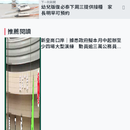
下一則新聞
幼兒版復必泰下周三提供接種 家
長明早可預約
推薦閱讀
新皇崗口岸｜據悉政府擬本月中起辦至
少四場大型演練 動員逾三萬公務員人
次測試