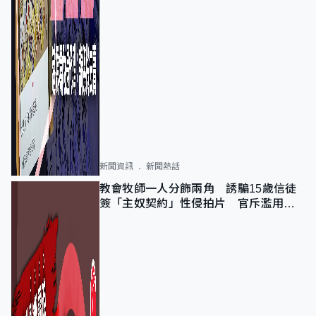
新聞資訊
新聞熱話
教會牧師一人分飾兩角 誘騙15歲信徒
簽「主奴契約」性侵拍片 官斥濫用教
友信任、二審判囚9年