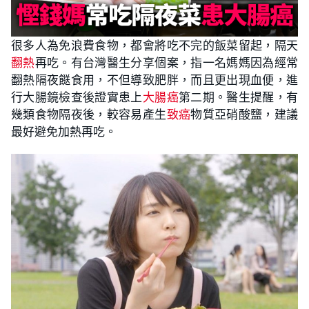
很多人為免浪費食物，都會將吃不完的飯菜留起，隔天
翻熱
再吃。有台灣醫生分享個案，指一名媽媽因為經常
翻熱隔夜餸食用，不但導致肥胖，而且更出現血便，進
行大腸鏡檢查後證實患上
大腸癌
第二期。醫生提醒，有
幾類食物隔夜後，較容易產生
致癌
物質亞硝酸鹽，建議
最好避免加熱再吃。