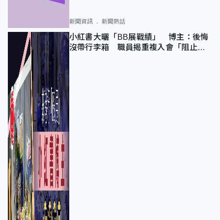
新聞資訊
新聞熱話
小紅書大曬「BB展戰績」 博主：後悔
沒帶行李箱 職員揭重複入會「阻止唔
到」