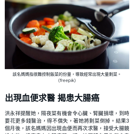
該名媽媽指很難控制飯菜的份量，導致經常出現大量剩菜。
（freepik）
出現血便求醫 揭患大腸癌
洪永祥提醒她，隔夜菜有機會令心臟、腎臟損壞，到時
要花更多錢醫治，得不償失，著她將剩菜倒掉。結果3
個月後，該名媽媽因出現血便而再次求醫，接受大腸鏡