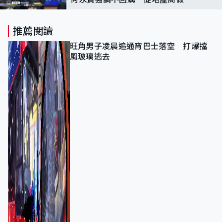
產品
推薦閱讀
旺角男子凌晨追通宵巴士落空 打爆擋
風玻璃逃去