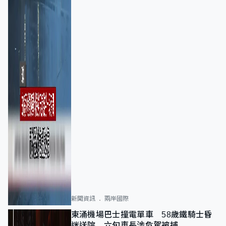
新聞資訊
兩岸國際
東涌機場巴士撞電單車 58歲鐵騎士昏
迷送院 六旬車長涉危駕被捕