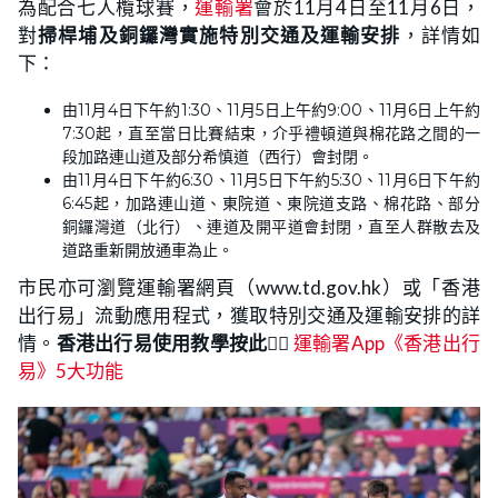
為配合七人欖球賽，
運輸署
會於11月4日至11月6日，
對
掃桿埔及銅鑼灣實施特別交通及運輸安排
，詳情如
下：
由11月4日下午約1:30、11月5日上午約9:00、11月6日上午約
7:30起，直至當日比賽結束，介乎禮頓道與棉花路之間的一
段加路連山道及部分希慎道（西行）會封閉。
由11月4日下午約6:30、11月5日下午約5:30、11月6日下午約
6:45起，加路連山道、東院道、東院道支路、棉花路、部分
銅鑼灣道（北行）、連道及開平道會封閉，直至人群散去及
道路重新開放通車為止。
市民亦可瀏覽運輸署網頁（www.td.gov.hk）或「香港
出行易」流動應用程式，獲取特別交通及運輸安排的詳
情。
香港出行易使用教學按此
👉🏻
運輸署App《香港出行
易》5大功能