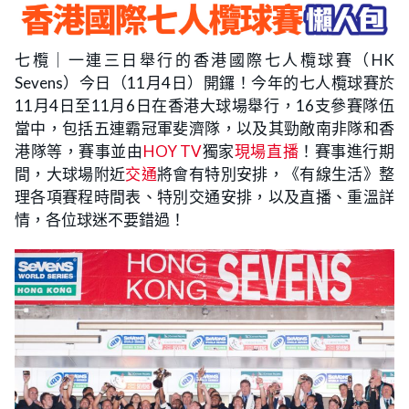
七欖｜一連三日舉行的香港國際七人欖球賽（HK
Sevens）今日（11月4日）開鑼！今年的七人欖球賽於
11月4日至11月6日在香港大球場舉行，16支參賽隊伍
當中，包括五連霸冠軍斐濟隊，以及其勁敵南非隊和香
港隊等，賽事並由
HOY TV
獨家
現場直播
！賽事進行期
間，大球場附近
交通
將會有特別安排，《有線生活》整
理各項賽程時間表、特別交通安排，以及直播、重溫詳
情，各位球迷不要錯過！