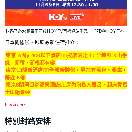
錯過了心水賽事更可於HOY TV直播網站重溫！（FB＠HOY TV）
日本開關啦，即睇最新住宿推介：
東京
6間$
400以下酒店👍🏻按摩浴池＋3分鐘到JR山手
線 新宿、新橋都有🤩
東京13間新酒店👍🏻全部新裝修，更加有溫泉、桑拿，
鄰近JR🤩
東京8間河口湖溫泉酒店👍🏻房內泡私人風呂，起床賞富
士山絕景🤩
Klook.com
特別
封路
安排