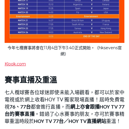
今年七欖賽事將會在11月4日下午3:40正式開始。（hksevens官
網）
Klook.com
賽事直播及重溫
七人欖球賽各位球迷即使未能入場觀看，都可以於家中
電視或於網上收看HOY TV 獨家現場直播！屆時免費電
視
76、77台
都會進行直播，而
網上亦會跟播HOY TV 77
台的賽事直播
。錯過了心水賽事的朋友，亦可於賽事精
華重溫時段於
HOY TV 77台／HOY TV直播網站
重溫！