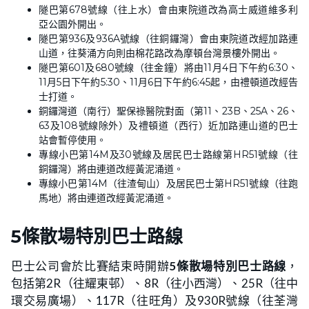
隧巴第678號線（往上水）會由東院道改為高士威道維多利
亞公園外開出。
隧巴第936及936A號線（往銅鑼灣）會由東院道改經加路連
山道，往葵涌方向則由棉花路改為摩頓台灣景樓外開出。
隧巴第601及680號線（往金鐘）將由11月4日下午約6:30、
11月5日下午約5:30、11月6日下午約6:45起，由禮頓道改經告
士打道。
銅鑼灣道（南行）聖保祿醫院對面（第11、23B、25A、26、
63及108號線除外）及禮頓道（西行）近加路連山道的巴士
站會暫停使用。
專線小巴第14M及30號線及居民巴士路線第HR51號線（往
銅鑼灣）將由連道改經黃泥涌道。
專線小巴第14M（往渣甸山）及居民巴士第HR51號線（往跑
馬地）將由連道改經黃泥涌道。
5條散場特別巴士路線
巴士公司會於比賽結束時開辦
5條散場特別巴士路線
，
包括第2R（往耀東邨）、8R（往小西灣）、25R（往中
環交易廣場）、117R（往旺角）及930R號線（往荃灣