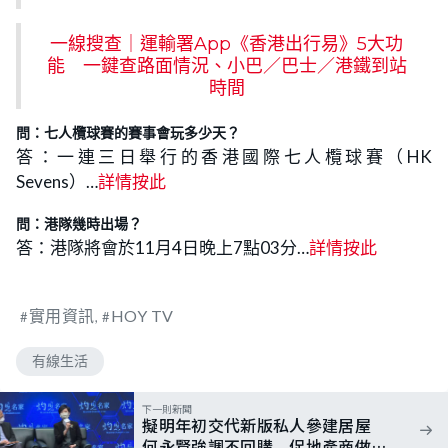
一線搜查｜運輸署App《香港出行易》5大功
能 一鍵查路面情況、小巴／巴士／港鐵到站
時間
問：七人欖球賽的賽事會玩多少天？
答：一連三日舉行的香港國際七人欖球賽（HK
Sevens）…
詳情按此
問：港隊幾時出場？
答：港隊將會於11月4日晚上7點03分…
詳情按此
實用資訊
HOY TV
有線生活
下一則新聞
擬明年初交代新版私人參建居屋
何永賢強調不回購 促地產商做好