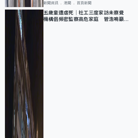
新聞資訊
港聞
首頁新聞
五歲童遭虐死｜社工三度家訪未察覺
機構倡頻密監察高危家庭 管浩鳴籲加
強跨部門協作