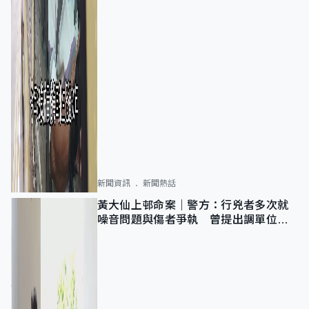
新聞資訊
新聞熱話
黃大仙上邨命案｜警方：行兇者多次就
噪音問題與傷者爭執 曾提出調單位已
獲批