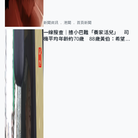
新聞資訊
港聞
首頁新聞
一線搜查｜揸小巴難「養家活兒」 司
機平均年齡約70歲 88歲黃伯：希望一
直揸落去