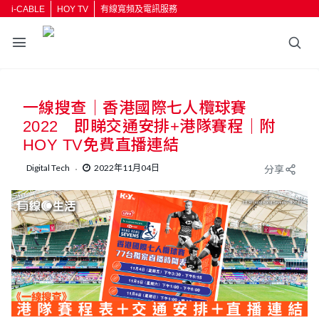
i-CABLE
HOY TV
有線寬頻及電訊服務
返回
一線搜查｜香港國際七人欖球賽
按輸入鍵開始搜尋
2022 即睇交通安排+港隊賽程｜附
HOY TV免費直播連結
Digital Tech
2022年11月04日
分享