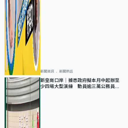
新聞資訊
新聞熱話
新皇崗口岸｜據悉政府擬本月中起辦至
少四場大型演練 動員逾三萬公務員人
次測試