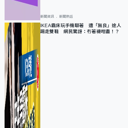
新聞資訊
新聞熱話
IKEA霸床玩手機瞓著 遭「無良」途人
踢走雙鞋 網民驚訝：冇著襪咁盡！？