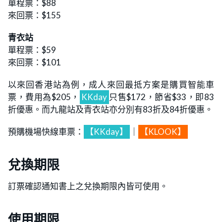
單程票：$88
來回票：$155
青衣站
單程票：$59
來回票：$101
以來回香港站為例，成人來回最抵方案是購買智能車
票，費用為$205，
KKday
只售$172，節省$33，即83
折優惠。而九龍站及青衣站亦分別有83折及84折優惠。
預購機場快線車票：
【KKday】
｜
【KLOOK】
兌換期限
訂票確認通知書上之兌換期限內皆可使用。
使用期限