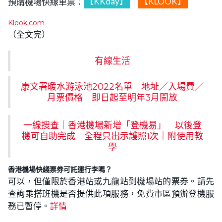
預購機場快線車票：
【KKday】
｜
【KLOOK】
Klook.com
（全文完）
有線生活
康文署暖水游泳池2022名單 地址／入場費／
月票價格 即日起至明年3月開放
一線搜查｜香港機場新增「登機易」 以後登
機可自助完成 全程只出示護照1次｜附使用教
學
香港機場快綫票券可託運行李嗎？
可以，但僅限於香港站或九龍站到機場站的票券。請先
查詢乘搭班機是否提供此項服務，免費市區預辦登機服
務已暫停。
詳情