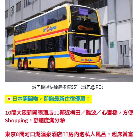
城巴機場快線最多慳$31（城巴@FB）
日本開關啦，即睇最新住宿優惠：
10間大阪新開張酒店👍🏻鄰近梅田／難波／心齋橋，方便
Shopping，舒適度滿分🤩
東京8間河口湖溫泉酒店👍🏻房內泡私人風呂，起床賞富