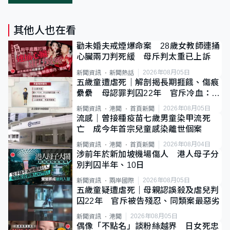
其他人也在看
勸未婚夫戒煙爆命案 28歲女教師連捅
心臟兩刀判死緩 母斥判太重已上訴
2026年08月05日
新聞資訊
新聞熱話
五歲童遭虐死｜解剖揭長期捱餓、傷痕
纍纍 母認罪判囚22年 官斥冷血：同
類案最惡劣
2026年08月05日
新聞資訊
港聞
首頁新聞
流感｜曾接種疫苗七歲男童染甲流死
亡 成今年首宗兒童感染離世個案
2026年08月04日
新聞資訊
港聞
首頁新聞
涉前年於新加坡機場傷人 港人母子分
別判囚半年、10日
2026年08月05日
新聞資訊
兩岸國際
五歲童疑遭虐死｜母親認誤殺及虐兒判
囚22年 官斥被告殘忍、同類案最惡劣
2026年08月05日
新聞資訊
港聞
偶像「不點名」談粉絲越界 日女死忠