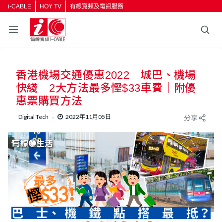
i-CABLE
HOY TV
有線寬頻及電訊服務
返回
香港機場交通優惠2022 城巴、機場
按輸入鍵開始搜尋
快綫 2大方法最多慳$33車費｜附優
惠票購買方法
Digital Tech
2022年11月05日
分享