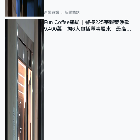
新聞資訊
新聞熱話
Fun Coffee騙局｜警接225宗報案涉款
9,400萬 拘6人包括董事股東 最高金
額一宗涉近千萬