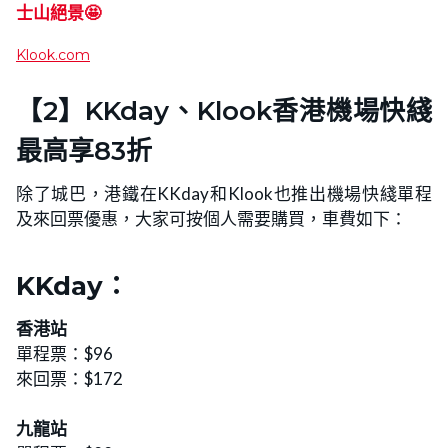
士山絕景🤩
Klook.com
【2】KKday、Klook香港機場快綫
最高享83折
除了城巴，港鐵在KKday和Klook也推出機場快綫單程
及來回票優惠，大家可按個人需要購買，車費如下：
KKday
：
香港站
單程票：$96
來回票：$172
九龍站