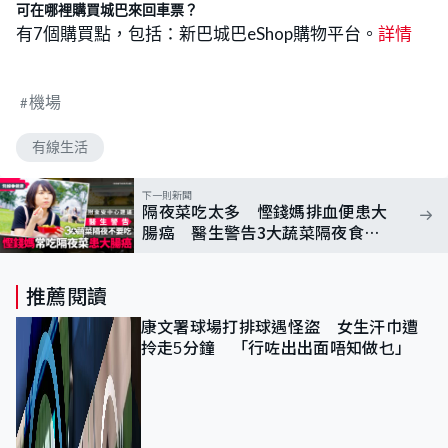
可在哪裡購買城巴來回車票？
有7個購買點，包括：新巴城巴eShop購物平台。
詳情
機場
有線生活
下一則新聞
隔夜菜吃太多 慳錢媽排血便患大
腸癌 醫生警告3大蔬菜隔夜食易
出事｜附食安中心建議
推薦閱讀
康文署球場打排球遇怪盜 女生汗巾遭
拎走5分鐘 「行咗出出面唔知做乜」