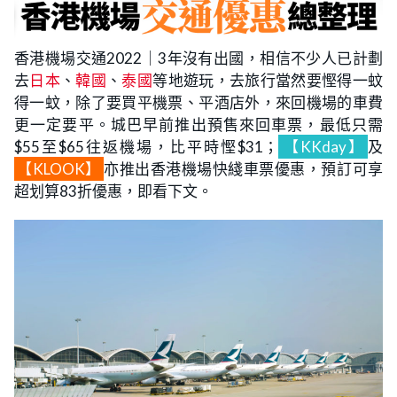
香港機場交通2022｜3年沒有出國，相信不少人已計劃
去
日本
、
韓國
、
泰國
等地遊玩，去旅行當然要慳得一蚊
得一蚊，除了要買平機票、平酒店外，來回機場的車費
更一定要平。城巴早前推出預售來回車票，最低只需
$55至$65往返機場，比平時慳$31；
【KKday】
及
【KLOOK】
亦推出香港機場快綫車票優惠，預訂可享
超划算83折優惠，即看下文。