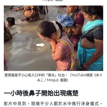
更將疑是不小心吸入口中的「聖水」吐出。（YouTube頻道《めぐ
みこ / Megu》截圖）
一小時後鼻子開始出現痛楚
影片中見到，現場不少人都於水中進行淨身儀式，