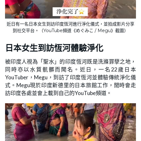
近日有一名日本女生到訪印度恆河進行淨化儀式，並拍成影片分享
到社交平台。（YouTube頻道《めぐみこ / Megu》截圖）
日本女生到訪恆河體驗淨化
被印度人視為「聖水」的印度恆河既是洗滌罪孽之地，
同時亦以水質骯髒而聞名。近日，一名22歲日本
YouTuber，Megu，到訪了印度恆河並體驗傳統淨化儀
式。Megu現於印度新德里的日本旅館工作，閒時會走
訪印度各處並會上載到自己的YouTube頻道。