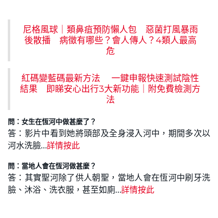
尼格風球｜類鼻疽預防懶人包 惡菌打風暴雨
後散播 病徵有哪些？會人傳人？4類人最高
危
紅碼變藍碼最新方法 一鍵申報快速測試陰性
結果 即睇安心出行3大新功能｜附免費檢測方
法
問：女生在恆河中做甚麼了？
答：影片中看到她將頭部及全身浸入河中，期間多次以
河水洗臉…
詳情按此
問：當地人會在恆河做甚麼？
答：其實聖河除了供人朝聖，當地人會在恆河中刷牙洗
臉、沐浴、洗衣服，甚至如廁…
詳情按此