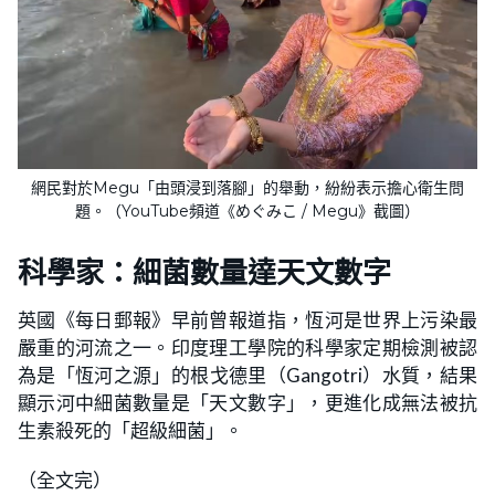
網民對於Megu「由頭浸到落腳」的舉動，紛紛表示擔心衛生問
題。（YouTube頻道《めぐみこ / Megu》截圖）
科學家：細菌數量達天文數字
英國《每日郵報》早前曾報道指，恆河是世界上污染最
嚴重的河流之一。印度理工學院的科學家定期檢測被認
為是「恆河之源」的根戈德里（Gangotri）水質，結果
顯示河中細菌數量是「天文數字」，更進化成無法被抗
生素殺死的「超級細菌」。
（全文完）