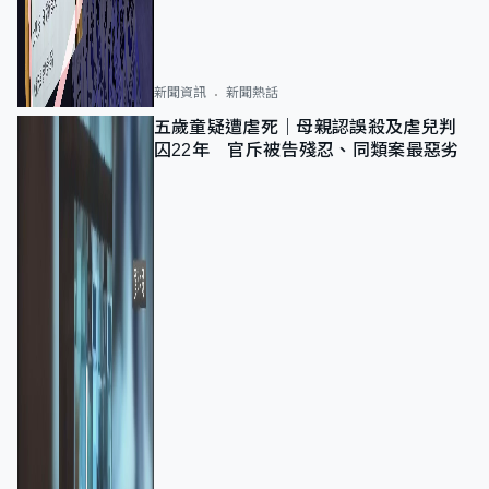
新聞資訊
新聞熱話
五歲童疑遭虐死｜母親認誤殺及虐兒判
囚22年 官斥被告殘忍、同類案最惡劣