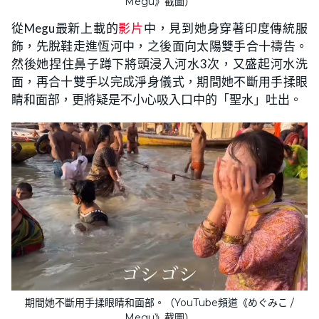
Megu》截圖）
從Megu最新上載的
影片
中，見到她身穿著印度傳統服
飾，先脫鞋走進恆河中，之後面向太陽雙手合十禱告。
然後她捏住鼻子蹲下將頭浸入河水3次，又盛起河水洗
面，再合十雙手以完成淨身儀式，期間她不斷用手揉眼
睛和面部，更將疑是不小心吸入口中的「聖水」吐出。
期間她不斷用手揉眼睛和面部。（YouTube頻道《めぐみこ /
Megu》截圖）