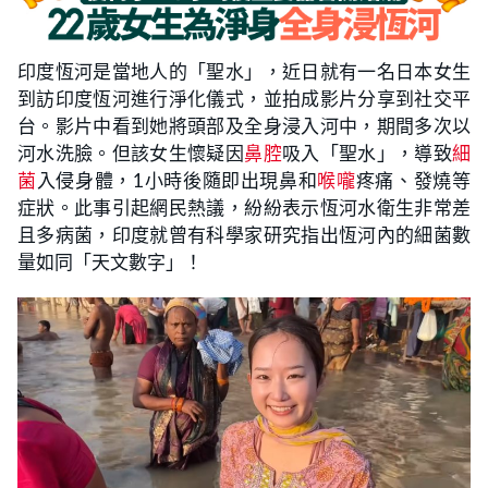
印度恆河是當地人的「聖水」，近日就有一名日本女生
到訪印度恆河進行淨化儀式，並拍成影片分享到社交平
台。影片中看到她將頭部及全身浸入河中，期間多次以
河水洗臉。但該女生懷疑因
鼻腔
吸入「聖水」，導致
細
菌
入侵身體，1小時後隨即出現鼻和
喉嚨
疼痛、發燒等
症狀。此事引起網民熱議，紛紛表示恆河水衛生非常差
且多病菌，印度就曾有科學家研究指出恆河內的細菌數
量如同「天文數字」！