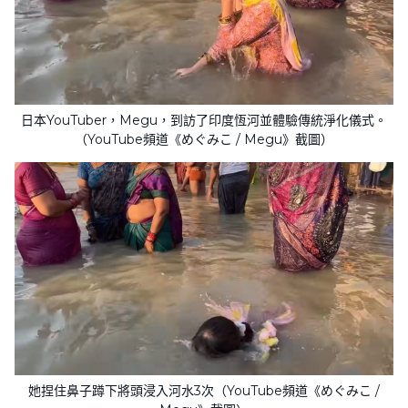
日本YouTuber，Megu，到訪了印度恆河並體驗傳統淨化儀式。
（YouTube頻道《めぐみこ / Megu》截圖）
她捏住鼻子蹲下將頭浸入河水3次（YouTube頻道《めぐみこ /