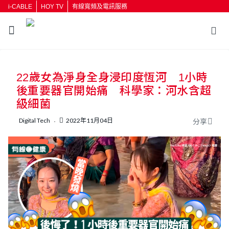
i-CABLE
HOY TV
有線寬頻及電訊服務
返回
22歲女為淨身全身浸印度恆河 1小時
按輸入鍵開始搜尋
後重要器官開始痛 科學家：河水含超
級細菌
Digital Tech
2022年11月04日
分享