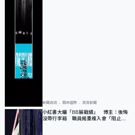
新聞資訊
兩岸國際
首頁新聞
小紅書大曬「BB展戰績」 博主：後悔
沒帶行李箱 職員揭重複入會「阻止唔
到」