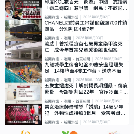
印度KOL數百元「窮遊」中國 靠接濟
「嫌三嫌四」惹爭議 網民：不歡迎劣
質旅客
2026年08月02日
新聞資訊
新聞熱話
CHANEL四前員工串謀偷竊逾700件銷
毀品 分別判囚4至7年
2026年08月03日
新聞資訊
港聞
流感｜曾接種疫苗七歲男童染甲流死
亡 成今年首宗兒童感染離世個案
2026年08月04日
新聞資訊
港聞
首頁新聞
九龍城學生宿舍地盤39歲安全經理失
足 14樓墮至4樓工作台、送院不治
2026年08月03日
新聞資訊
港聞
五歲童遭虐死｜解剖揭長期捱餓、傷痕
纍纍 母認罪判囚22年 官斥冷血：同
類案最惡劣
2026年08月05日
新聞資訊
港聞
首頁新聞
美女治療師借輔導「誘騙」14歲少年
犯 外物性虐持續3個月 受害者母：
要保護其他人
2026年07月30日
新聞資訊
新聞熱話