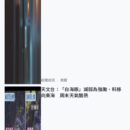
新聞資訊
港聞
天文台：「白海豚」減弱為強颱、料移
向東海 周末天氣酷熱