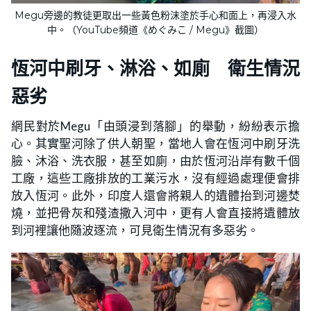
Megu旁邊的教徒更取出一些黃色粉沫塗於手心和面上，再浸入水
中。（YouTube頻道《めぐみこ / Megu》截圖）
恆河中刷牙、淋浴、如廁 衛生情況
惡劣
網民對於Megu「由頭浸到落腳」的舉動，紛紛表示擔
心。其實聖河除了供人朝聖，當地人會在恆河中刷牙洗
臉、沐浴、洗衣服，甚至如廁，由於恆河沿岸有數千個
工廠，這些工廠排放的工業污水，沒有經過處理便會排
放入恆河。此外，印度人還會將親人的遺體抬到河邊焚
燒，並把骨灰和殘渣撒入河中，更有人會直接將遺體放
到河裡讓他隨波逐流，可見衛生情況有多惡劣。