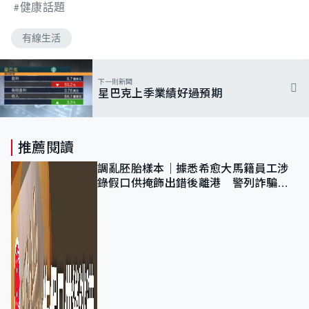
健康話題
有線生活
下一則新聞
星巴克上季業績好過預期
推薦閱讀
調亂胚胎樣本｜據悉希愈大馬籍員工涉
錄假口供掩飾出錯後離港 警列詐騙
正通緝在逃人士