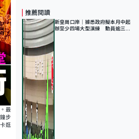
推薦閱讀
新皇崗口岸｜據悉政府擬本月中起
辦至少四場大型演練 動員逾三萬
公務員人次測試
區。最
分鐘步
卡逛