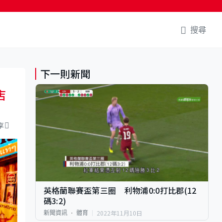
搜尋
下一則新聞
店
享
英格蘭聯賽盃第三圈 利物浦0:0打比郡(12
碼3:2)
2022年11月10日
新聞資訊
體育