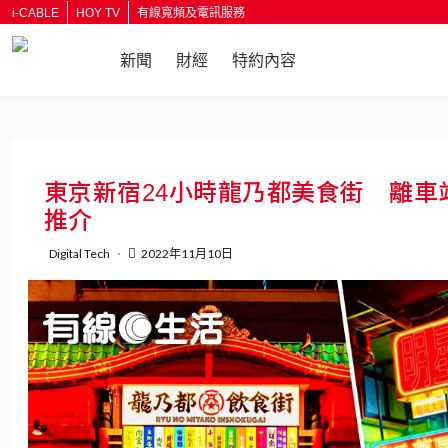
i-CABLE
HOY TV
有線寬頻及電訊服務
新聞
財經
特約內容
返回
東京新宿24小時龍乃都美食街 離車
推介
Digital Tech
2022年11月10日