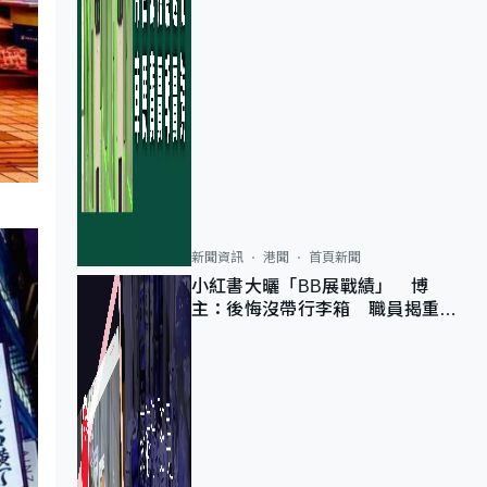
新聞資訊
港聞
首頁新聞
小紅書大曬「BB展戰績」 博
主：後悔沒帶行李箱 職員揭重複
入會「阻止唔到」