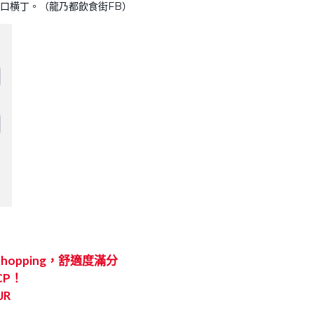
口横丁。（龍乃都飲食街FB）
opping，舒適度滿分
CP！
R