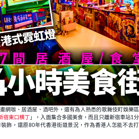
漫畫網咖、居酒屋、酒吧外，還有為人熟悉的歌舞伎町娛樂
新宿東口横丁
」，入面集合多國美食，而且只離新宿車站1
裝飾，還原80年代香港街道景況，作為香港人怎能不去打