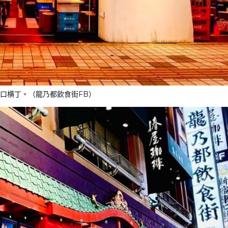
口横丁。（龍乃都飲食街FB）