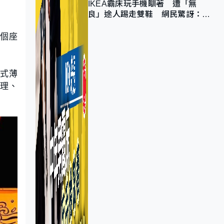
IKEA霸床玩手機瞓著 遭「無
良」途人踢走雙鞋 網民驚訝：冇
著襪咁盡！？
0個座
意式薄
料理、