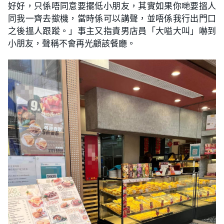
好好，只係唔同意要擺低小朋友，其實如果你哋要搵人
同我一齊去撳機，當時係可以講聲，並唔係我行出門口
之後搵人跟蹤。」事主又指責男店員「大嗌大叫」嚇到
小朋友，聲稱不會再光顧該餐廳。