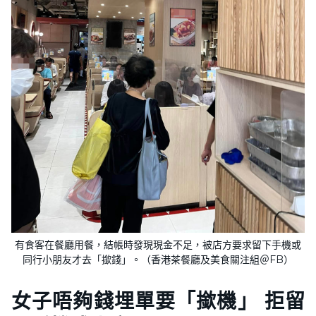
有食客在餐廳用餐，結帳時發現現金不足，被店方要求留下手機或
同行小朋友才去「撳錢」。（香港茶餐廳及美食關注組＠FB）
女子唔夠錢埋單要「撳機」 拒留