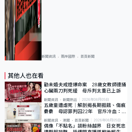
新聞資訊
兩岸國際
首頁新聞
其他人也在看
勸未婚夫戒煙爆命案 28歲女教師連捅
心臟兩刀判死緩 母斥判太重已上訴
2026年08月05日
新聞資訊
新聞熱話
五歲童遭虐死｜解剖揭長期捱餓、傷痕
纍纍 母認罪判囚22年 官斥冷血：同
類案最惡劣
2026年08月05日
新聞資訊
港聞
首頁新聞
偶像「不點名」談粉絲越界 日女死忠