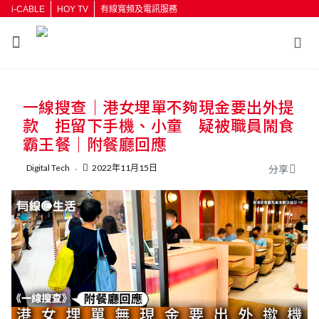
i-CABLE
HOY TV
有線寬頻及電訊服務
返回
一線搜查｜港女埋單不夠現金要出外提
按輸入鍵開始搜尋
款 拒留下手機、小童 疑被職員鬧食
霸王餐｜附餐廳回應
Digital Tech
2022年11月15日
分享