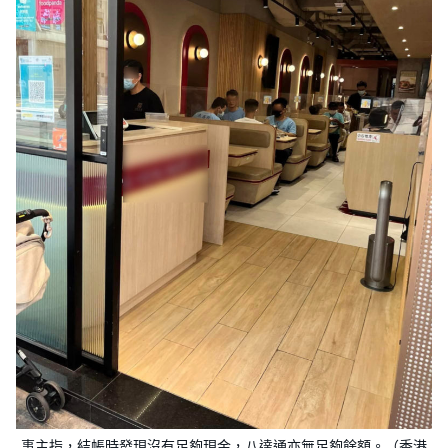
事主指，結帳時發現沒有足夠現金，八達通亦無足夠餘額。（香港