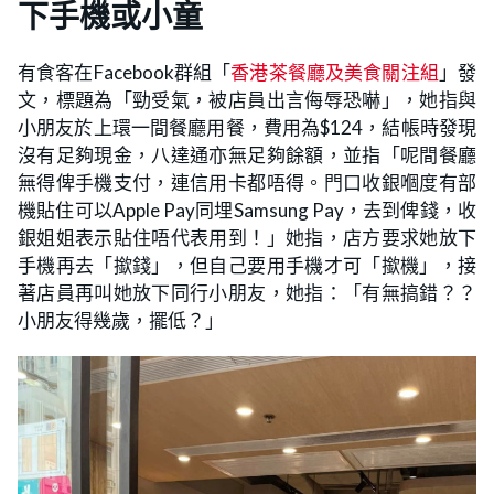
下手機或小童
有食客在Facebook群組「
香港茶餐廳及美食關注組
」發
文，標題為「勁受氣，被店員出言侮辱恐嚇」，她指與
小朋友於上環一間餐廳用餐，費用為$124，結帳時發現
沒有足夠現金，八達通亦無足夠餘額，並指「呢間餐廳
無得俾手機支付，連信用卡都唔得。門口收銀嗰度有部
機貼住可以Apple Pay同埋Samsung Pay，去到俾錢，收
銀姐姐表示貼住唔代表用到！」她指，店方要求她放下
手機再去「撳錢」，但自己要用手機才可「撳機」，接
著店員再叫她放下同行小朋友，她指：「有無搞錯？？
小朋友得幾歲，擺低？」