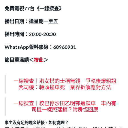
免費電視77台《一線搜查》
播出日期：逢星期一至五
播出時間：20:00-20:30
WhatsApp報料熱線：68960931
節目重溫請＜
按此
＞
一線搜查｜港女搭的士稱無錢 爭執後爆粗詛
咒司機：轉頭撞車死 業界拆解應對方法
一線搜查｜校巴停沙田乙明邨遭鎖車 車內有
司機一樣照落鎖？附房協回應
事主沒有足夠現金結帳，如何處理？