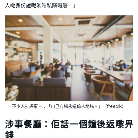
人哋身份證呢啲咁私隱嘅嘢。」
不少人批評事主：「自己冇錯永遠係人地錯。」（freepik）
涉事餐廳：佢話一個鐘後返嚟畀
錢