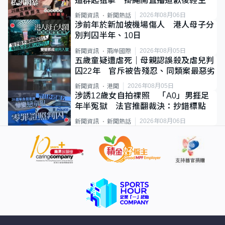
遭群起狙擊 掛繩開直播道歉後輕生
2026年08月06日
新聞資訊
新聞熱話
涉前年於新加坡機場傷人 港人母子分
別判囚半年、10日
2026年08月05日
新聞資訊
兩岸國際
五歲童疑遭虐死｜母親認誤殺及虐兒判
囚22年 官斥被告殘忍、同類案最惡劣
2026年08月05日
新聞資訊
港聞
涉誘12歲女自拍祼照 「A0」男捱足
年半冤獄 法官推翻裁決：抄錯標點
2026年08月06日
新聞資訊
新聞熱話