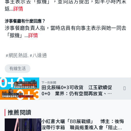
事主表示去「撳機」，並向店方提出，如半小時內末
返…
詳情
涉事餐廳有什麼回應？
涉事餐廳負責人指，當時店員有向事主表示與她一同去
「撳機」…
詳情
網民熱話
八達通
有線生活
下一則新聞
田北辰稱0+3可收貨 江玉歡續促
0+0 業界：仍有空間再放寬、倡
自由行可堂食
推薦閱讀
小紅書大曬「BB展戰績」 博主：後悔
沒帶行李箱 職員揭重複入會「阻止唔