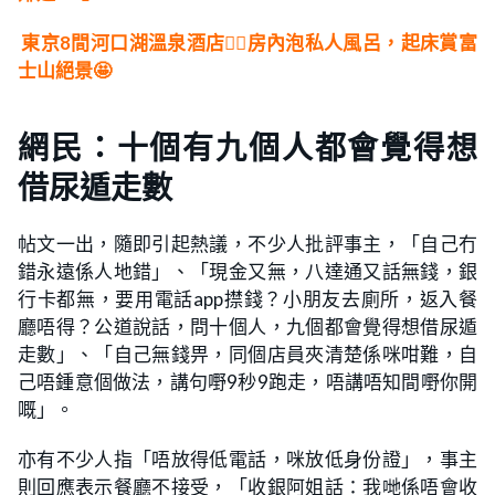
東京8間河口湖溫泉酒店👍🏻房內泡私人風呂，起床賞富
士山絕景🤩
網民：十個有九個人都會覺得想
借尿遁走數
帖文一出，隨即引起熱議，不少人批評事主，「自己冇
錯永遠係人地錯」、「現金又無，八達通又話無錢，銀
行卡都無，要用電話app㩒錢？小朋友去廁所，返入餐
廳唔得？公道說話，問十個人，九個都會覺得想借尿遁
走數」、「自己無錢畀，同個店員夾清楚係咪咁難，自
己唔鍾意個做法，講句嘢9秒9跑走，唔講唔知間嘢你開
嘅」。
亦有不少人指「唔放得低電話，咪放低身份證」，事主
則回應表示餐廳不接受，「收銀阿姐話：我哋係唔會收