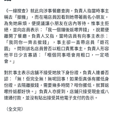
《一線搜查》就此向涉事餐廳查詢，負責人指當時事主
稱去「撳機」，而在場店員因看到她帶著兩名小朋友，
為免她麻煩，便提議讓小朋友在店內等待。惟事主拒
絕，並向店員表示：「我一個鐘後返嚟畀錢」，說罷便
離開了餐廳。負責人又指，當時店員有向事主表示：
「我同你一齊去撳錢」，事主卻一直帶店員「遊花
園」。問到該名店員曾否以粗口責罵事主，負責人形容
他平日少言寡語：「嗰個同事唔會用粗口，一定唔
會。」
對於事主表示店舖不接受她放下身份證，負責人連番否
認：「無！佢完全無！無呢回事！如果佢真係有擺低身
份證，去隔離撳錢，需要幾多時間？咁你擺低，就算返
嚟拎返都好快。」負責人亦提到，店鋪只接受現金或八
達通付款，並沒有貼出接受其他電子支付的告示。
（全文完）