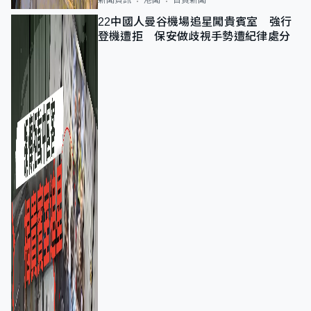
22中國人曼谷機場追星闖貴賓室 強行
登機遭拒 保安做歧視手勢遭紀律處分