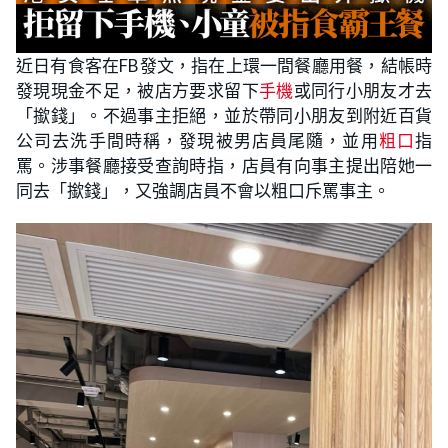
近日有食客在FB發文，指在上環一間餐廳用餐，結帳時
發現現金不足，被店方要求留下
手機
或同行小朋友才去
「撳錢」。不過事主拒絕，並於帶同小朋友到附近百貨
公司去洗手間時稱，發現被男店員尾隨，並用
粗口
指
罵。涉事餐廳接受查詢時指，店員有向事主提出陪她一
同去「撳錢」，又強調店員不會以粗口斥罵事主。