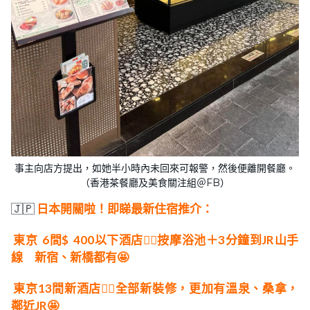
事主向店方提出，如她半小時內未回來可報警，然後便離開餐廳。
（香港茶餐廳及美食關注組＠FB）
🇯🇵
日本開關啦！即睇最新住宿推介：
東京
6間$
400以下酒店👍🏻按摩浴池＋3分鐘到JR山手
線 新宿、新橋都有🤩
東京13間新酒店👍🏻全部新裝修，更加有溫泉、桑拿，
鄰近JR🤩