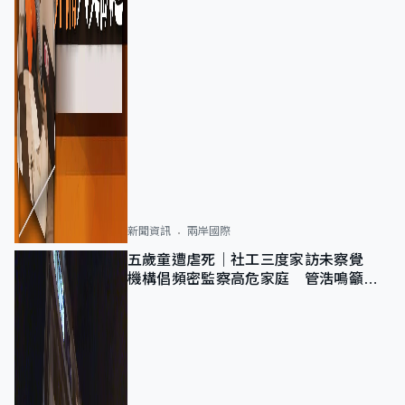
新聞資訊
兩岸國際
五歲童遭虐死｜社工三度家訪未察覺
機構倡頻密監察高危家庭 管浩鳴籲加
強跨部門協作