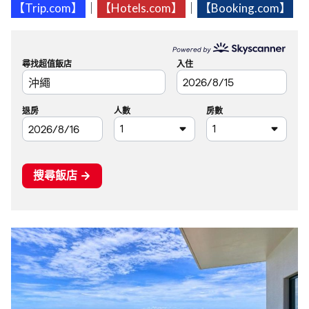
【Trip.com】
｜
【Hotels.com】
｜
【Booking.com】