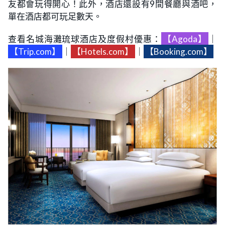
友都會玩得開心！此外，酒店還設有9間餐廳與酒吧，
單在酒店都可玩足數天。
查看名城海灘琉球酒店及度假村優惠：
【Agoda】
｜
【Trip.com】
｜
【Hotels.com】
｜
【Booking.com】