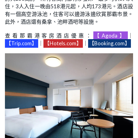
住，3人入住一晚由518港元起，人均173港元。酒店設
有一個高空游泳池，住客可以邊游泳邊欣賞那霸市景。
此外，酒店還有桑拿、池畔酒吧等設施。
查看那霸港客房酒店優惠：
【Agoda】
｜
【Trip.com】
｜
【Hotels.com】
｜
【Booking.com】