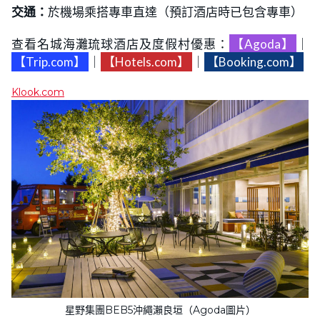
交通：
於機場乘搭專車直達（預訂酒店時已包含專車）
查看名城海灘琉球酒店及度假村優惠：
【Agoda】
｜
【Trip.com】
｜
【Hotels.com】
｜
【Booking.com】
Klook.com
星野集團BEB5沖繩瀨良垣（Agoda圖片）