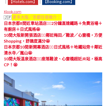
｜
【Hotels.com】
｜
【Booking.com】
Klook.com
🇯🇵
更多大阪／京都住宿推介：
日本京都8間近車站酒店👍🏻2分鐘直達鐵路＋免費浴場＋
有廚房＋日式風格🤩
10間大阪新開張酒店👍🏻鄰近梅田／難波／心齋橋，方便
Shopping，舒適度滿分🤩
日本京都10間新開幕酒店👍🏻日式風格＋地鐵站旁＋鄰近
清水寺／嵐山🤩
10間大阪溫泉酒店👍🏻座落難波、心齋橋超近JR站，極高
CP！🤩