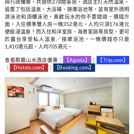
與行政樓層，共提供278間客房。酒店主打天然溫泉，
設置了包括溫泉、大浴場、按摩浴池等，並有室外透明
游泳池和頂樓泳池，喜歡玩水的你不要錯過。價錢方
面，入住標準雙人房一晚352港元，人均只須176港元
便能浸溫泉！而入住和洋室房、海景家庭等房型，更可
於露台享受私人溫泉／按摩浴池，一晚價錢亦只是
1,410港元起，人均705港元。
查看那霸山水酒店優惠：
【Agoda】
｜
【Trip.com】
｜
【Hotels.com】
｜
【Booking.com】