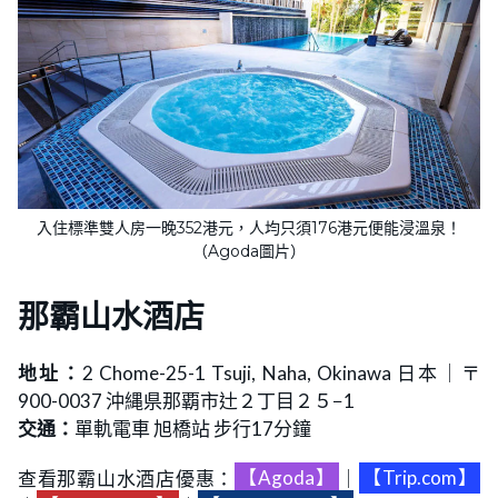
入住標準雙人房一晚352港元，人均只須176港元便能浸溫泉！
（Agoda圖片）
那霸山水酒店
地址：
2 Chome-25-1 Tsuji, Naha, Okinawa 日本｜〒
900-0037 沖縄県那覇市辻２丁目２５−1
交通：
單軌電車 旭橋站 步行17分鐘
查看那霸山水酒店優惠：
【Agoda】
｜
【Trip.com】