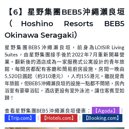
【6】星野集團BEB5沖繩瀨良垣
（Hoshino Resorts BEB5
Okinawa Seragaki）
星野集團BEB5沖繩瀨良垣，前身為LOISIR Living
Suites，由星野集團接手後於2022年7月重新開幕營
業。翻新後的酒店成為一家服務式公寓設計的青年旅
館，每間房都配有客廳和簡易廚房設施，房間一晚由
5,520日圓起（約310港元），人均155港元。雖說是青
年旅館，但BEB5沖繩瀨良垣的設施一點都不簡陋，房內
浴室有豪華浴缸，酒店更設有室外泳池，讓住客賓至如
歸！
查看星野集團BEB5沖繩瀨良垣優惠：
【Agoda】
｜
【Trip.com】
｜
【Hotels.com】
｜
【Booking.com】