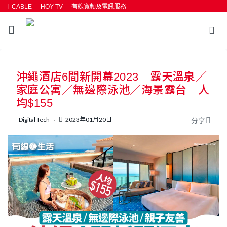
i-CABLE
HOY TV
有線寬頻及電訊服務
返回
沖繩酒店6間新開幕2023 露天溫泉／
按輸入鍵開始搜尋
家庭公寓／無邊際泳池／海景露台 人
均$155
Digital Tech
2023年01月20日
分享