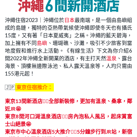
沖繩住宿2023｜沖繩位於
日本
最南端，是一個由島嶼組
成的島鏈，獨特的亞熱帶氣候使沖繩即使冬天也有攝氏
15度，又有著「日本夏威夷」之稱。沖繩的藍天碧海，
加上擁有不同
島嶼
、珊瑚礁、沙灘，吸引不少旅客到當
地度假和進行水上活動。《有線生活》下文為你介紹6
間2022年沖繩全新開業的酒店，有主打天然
溫泉
、露台
海景、頂樓無邊際泳池、私人露天溫泉等，人均只需由
155港元起！
🇯🇵
東京住宿推介：
東京13間新酒店👍🏻全部新裝修，更加有溫泉、桑拿，鄰
近JR🤩
東京8間河口湖溫泉酒店👍🏻房內泡私人風呂，起床賞富
士山絕景🤩
東京市中心溫泉酒店5大推介👍🏻5分鐘步行到JR站，新宿