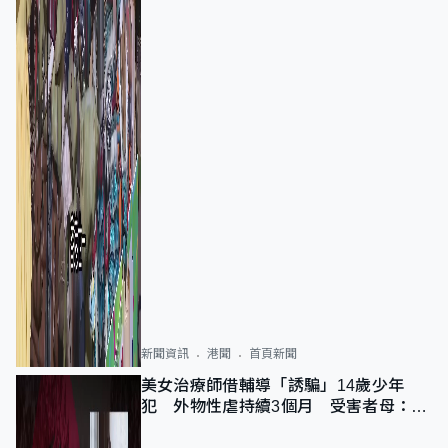
新聞資訊
港聞
首頁新聞
美女治療師借輔導「誘騙」14歲少年
犯 外物性虐持續3個月 受害者母：要
保護其他人