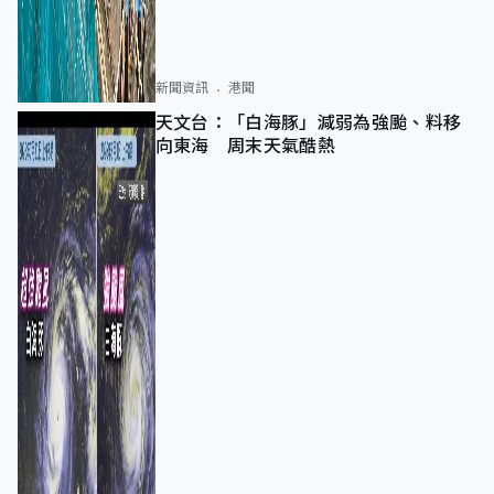
新聞資訊
港聞
天文台：「白海豚」減弱為強颱、料移
向東海 周末天氣酷熱