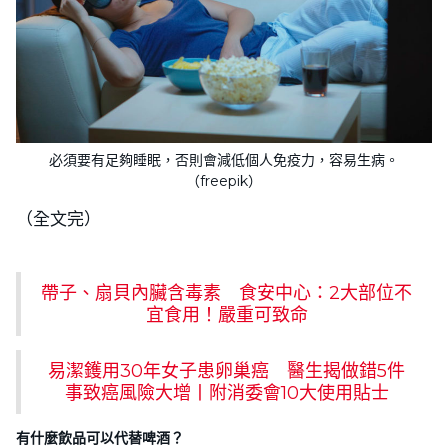
必須要有足夠睡眠，否則會減低個人免疫力，容易生病。
（freepik）
（全文完）
帶子、扇貝內臟含毒素 食安中心：2大部位不
宜食用！嚴重可致命
易潔鑊用30年女子患卵巢癌 醫生揭做錯5件
事致癌風險大增丨附消委會10大使用貼士
有什麼飲品可以代替啤酒？