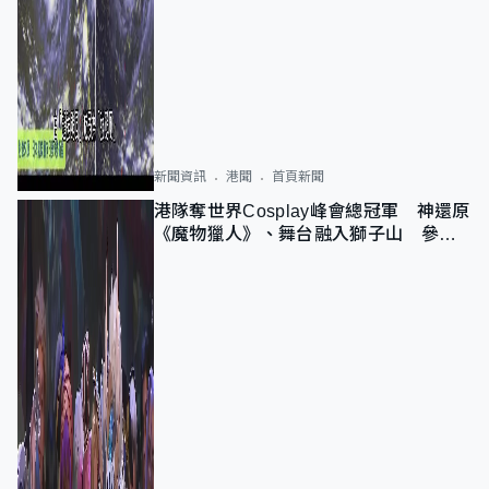
新聞資訊
港聞
首頁新聞
港隊奪世界Cosplay峰會總冠軍 神還原
《魔物獵人》、舞台融入獅子山 參賽
者：讓大家認識香港