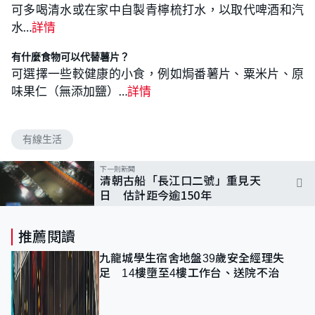
可多喝清水或在家中自製青檸梳打水，以取代啤酒和汽
水…
詳情
有什麼食物可以代替薯片？
可選擇一些較健康的小食，例如焗番薯片、粟米片、原
味果仁（無添加鹽）…
詳情
有線生活
下一則新聞
清朝古船「長江口二號」重見天
日 估計距今逾150年
推薦閱讀
九龍城學生宿舍地盤39歲安全經理失
足 14樓墮至4樓工作台、送院不治