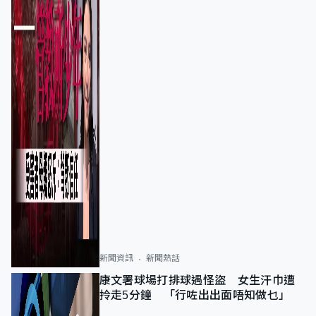
新聞資訊
新聞熱話
康文署球場打排球遇怪盜 女生汗巾遭
拎走5分鐘 「行咗出出面唔知做乜」