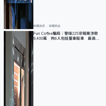
新聞資訊
新聞熱話
Fun Coffee騙局｜警接225宗報案涉款
9,400萬 拘6人包括董事股東 最高金
額一宗涉近千萬