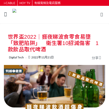
i-CABLE
HOY TV
有線寬頻及電訊服務
返回
世界盃2022｜捱夜睇波食零食易墮
按輸入鍵開始搜尋
「致肥陷阱」 衛生署10招減傷害 1
款飲品取代啤酒
Digital Tech
2022年11月21日
分享