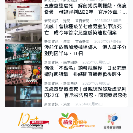
新聞資訊
新聞熱話
五歲童遭虐死｜解剖揭長期捱餓、傷痕
纍纍 母認罪判囚22年 官斥冷血：同
類案最惡劣
2026年08月05日
新聞資訊
港聞
首頁新聞
流感｜曾接種疫苗七歲男童染甲流死
亡 成今年首宗兒童感染離世個案
2026年08月04日
新聞資訊
港聞
首頁新聞
涉前年於新加坡機場傷人 港人母子分
別判囚半年、10日
2026年08月05日
新聞資訊
兩岸國際
偶像「不點名」談粉絲越界 日女死忠
遭群起狙擊 掛繩開直播道歉後輕生
2026年08月06日
新聞資訊
新聞熱話
五歲童疑遭虐死｜母親認誤殺及虐兒判
囚22年 官斥被告殘忍、同類案最惡劣
2026年08月05日
新聞資訊
港聞