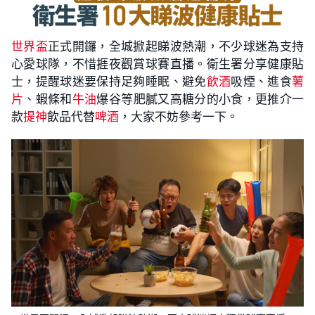
世界盃
正式開鑼，全城掀起睇波熱潮，不少球迷為支持
心愛球隊，不惜捱夜觀賞球賽直播。衛生署分享健康貼
士，提醒球迷要保持足夠睡眠、避免
飲酒
吸煙、進食
薯
片
、蝦條和
牛油
爆谷等肥膩又高糖分的小食，更推介一
款
提神
飲品代替
啤酒
，大家不妨參考一下。