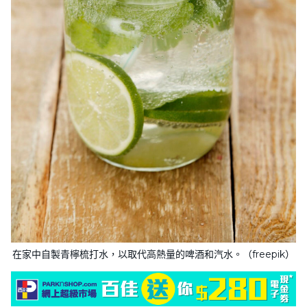
在家中自製青檸梳打水，以取代高熱量的啤酒和汽水。（freepik）