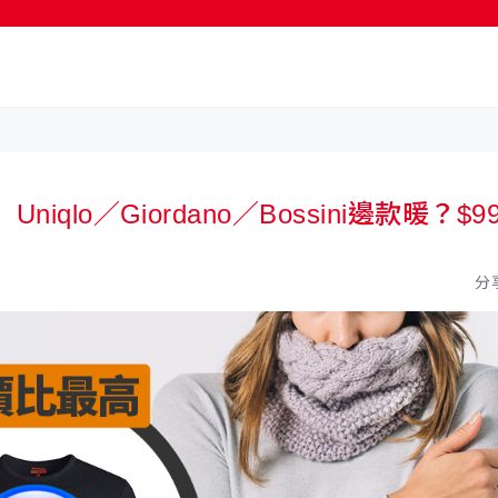
lo／Giordano／Bossini邊款暖？$9
分