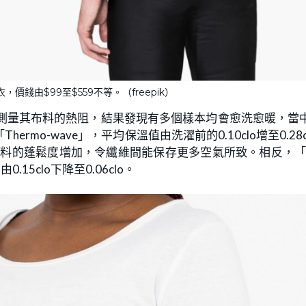
價錢由$99至$559不等。（freepik）
測量其布料的熱阻，結果發現有多個樣本均會愈洗愈暖，當
mo-wave」，平均保溫值由洗濯前的0.10clo增至0.28c
布料的蓬鬆度增加，令纖維間能保存更多空氣所致。相反，
5clo下降至0.06clo。