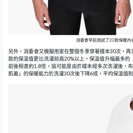
消委會早前測試了20款保暖內衣，
另外，消委會又模擬用家在整個冬季穿著樣本30次，再
款的保溫值更比洗濯前高20%以上。保溫值升幅最多的「Ther
前後相差約1.8倍，這可能是由於樣本經多次洗濯後，
肌着」的保暖能力於洗濯30次後下降6成，平均保溫值則由0.1