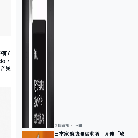
中有6
lo，
「音樂
新聞資訊
港聞
日本家務助理需求增 菲傭「攻