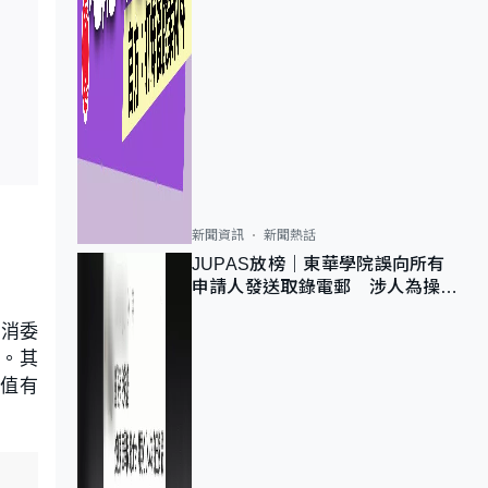
新聞資訊
新聞熱話
JUPAS放榜｜東華學院誤向所有
申請人發送取錄電郵 涉人為操作
疏忽、影響11,139人
？消委
倍。其
溫值有