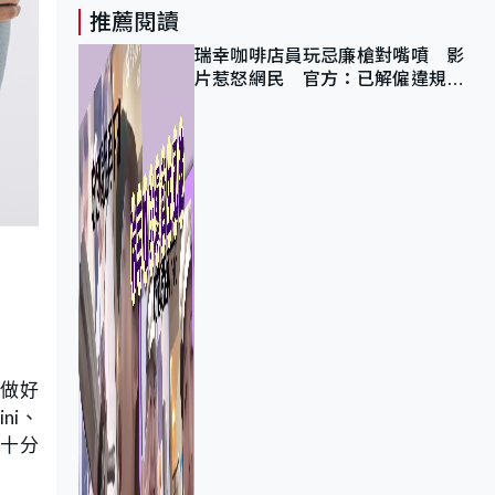
推薦閱讀
瑞幸咖啡店員玩忌廉槍對嘴噴 影
片惹怒網民 官方：已解僱違規員
工
得做好
ni、
比十分