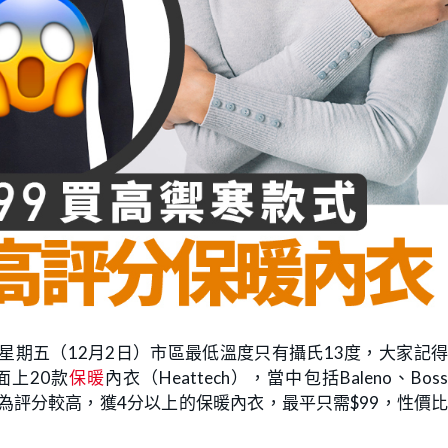
星期五（12月2日）市區最低溫度只有攝氏13度，大家記
面上20款
保暖
內衣（Heattech），當中包括Baleno、Bossi
下14款為評分較高，獲4分以上的保暖內衣，最平只需$99，性價