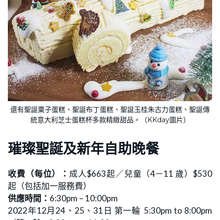
還有聖誕粟子蛋糕、聖誕布丁蛋糕、聖誕玉桂朱古力蛋糕、聖誕傳
統意大利芝士蛋糕杯多款精緻甜品。（KKday圖片）
璀璨聖誕及新年自助晚餐
收費（每位）：
成人$663起／兒童（4－11 歲）$530
起（包括加一服務費）
供應時間：
6:30pm – 10:00pm
2022年12月24、25、31日 第一輪 5:30pm to 8:00pm