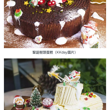
聖誕樹頭蛋糕（KKday圖片）