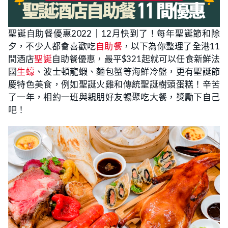
聖誕自助餐優惠2022｜12月快到了！每年聖誕節和除
夕，不少人都會喜歡吃
自助餐
，以下為你整理了全港11
間酒店
聖誕
自助餐優惠，最平$321起就可以任食新鮮法
國
生蠔
、波士頓龍蝦、麵包蟹等海鮮冷盤，更有聖誕節
慶特色美食，例如聖誕火雞和傳統聖誕樹頭蛋糕！辛苦
了一年，相約一班與親朋好友暢聚吃大餐，獎勵下自己
吧！