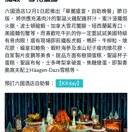
六國酒店12月1日起推出「華麗盛宴‧自助晚餐」節日
版， 將供應充滿肉汁的聖誕火雞配雞肝汁、蜜汁菠蘿焗
火腿、波士頓龍蝦、加拿大雪花蟹腳、紐西蘭藍青口、
美國麵包蟹等。而喜歡吃牛扒的你一定要試試美國特級
有骨肉眼！還有現場即煎鐵板虎蝦、鴨肝、牛柳粒、燴
花膠、蠔皇扣鮑魚、蝦籽海參及淮山杞子瘦肉燉花膠、
自家製片皮鵝等美食。甜品方面有樹頭蛋糕、聖誕杯子
蛋糕、聖誕布甸、士多啤梨拿破崙、焦糖燉蛋、即製香
脆窩夫配上Häagen-Dazs雪糕等。
預訂六國酒店自助餐：
【KKday】