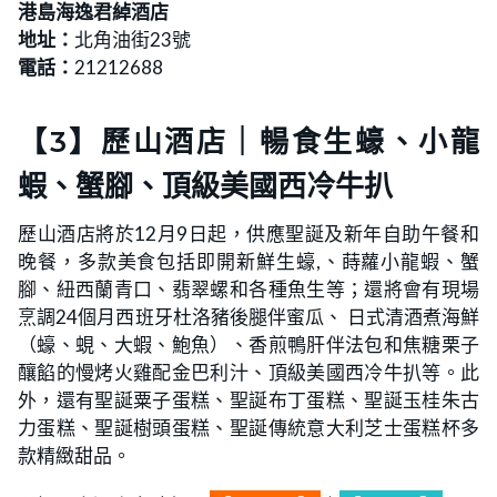
港島海逸君綽酒店
地址：
北角油街23號
電話：
21212688
【3】歷山酒店｜暢食生蠔、小龍
蝦、蟹腳、頂級美國西冷牛扒
歷山酒店將於12月9日起，供應聖誕及新年自助午餐和
晚餐，多款美食包括即開新鮮生蠔,、蒔蘿小龍蝦、蟹
腳、紐西蘭青口、翡翠螺和各種魚生等；還將會有現場
烹調24個月西班牙杜洛豬後腿伴蜜瓜、 日式清酒煮海鮮
（蠔、蜆、大蝦、鮑魚）、香煎鴨肝伴法包和焦糖栗子
釀餡的慢烤火雞配金巴利汁、頂級美國西冷牛扒等。此
外，還有聖誕粟子蛋糕、聖誕布丁蛋糕、聖誕玉桂朱古
力蛋糕、聖誕樹頭蛋糕、聖誕傳統意大利芝士蛋糕杯多
款精緻甜品。