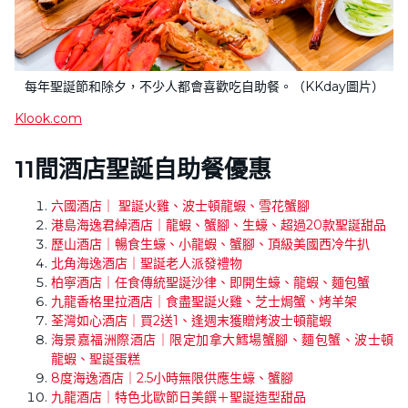
每年聖誕節和除夕，不少人都會喜歡吃自助餐。（KKday圖片）
Klook.com
11間酒店聖誕自助餐優惠
六國酒店｜ 聖誕火雞、波士頓龍蝦、雪花蟹腳
港島海逸君綽酒店｜龍蝦、蟹腳、生蠔、超過20款聖誕甜品
歷山酒店｜暢食生蠔、小龍蝦、蟹腳、頂級美國西冷牛扒
北角海逸酒店｜聖誕老人派發禮物
柏寧酒店｜任食傳統聖誕沙律、即開生蠔、龍蝦、麵包蟹
九龍香格里拉酒店｜食盡聖誕火雞、芝士焗蟹、烤羊架
荃灣如心酒店｜買2送1、逢週末獲贈烤波士頓龍蝦
海景嘉福洲際酒店｜限定加拿大鱈場蟹腳、麵包蟹、波士頓
龍蝦、聖誕蛋糕
8度海逸酒店｜2.5小時無限供應生蠔、蟹腳
九龍酒店｜特色北歐節日美饌＋聖誕造型甜品