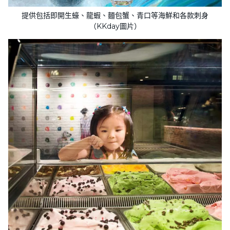
提供包括即開生蠔、龍蝦、麵包蟹、青口等海鮮和各款刺身
（KKday圖片）