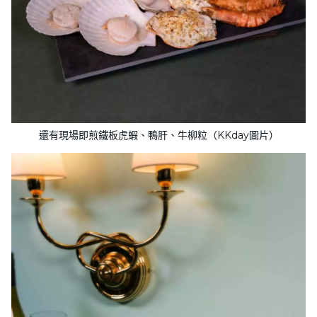
還有現場即煎鐵板虎蝦、鴨肝、牛柳粒（KKday圖片）