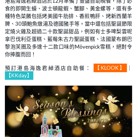
港島海逸君綽酒店於12月準備了豐盛自助晚餐，除了必
食的即開生蠔、波士頓龍蝦、蟹腳、黃金螺等，還有多
種特色菜餚包括烤美國牛肋排、香煎鴨肝、烤新西蘭羊
脾、30頭鮑魚燉湯及德國豬手等。當中還包括聖誕節限
定燒火雞及超過二十款聖誕甜品，例如有士多啤梨雲呢
拿巴伐利亞蛋糕、藍莓朱古力聖誕蛋糕、法國蒙布朗巴
黎泡芙圈及多達十二款口味的Mövenpick雪糕，絕對令
你捧腹而回！
預訂港島海逸君綽酒店自助餐：
【KLOOK】
｜
【KKday】