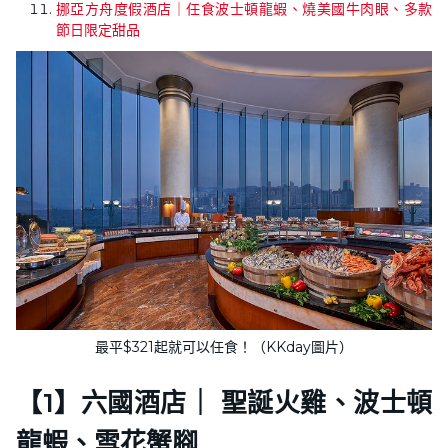
挪亞方舟度假酒店｜任食波士頓龍蝦、燒美國牛肉眼、多款
節日限定甜品
最平$321起就可以任食！（KKday圖片）
【1】六國酒店｜ 聖誕火雞、波士頓
龍蝦、雪花蟹腳