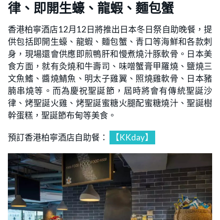
律、即開生蠔、龍蝦、麵包蟹
香港柏寧酒店12月12日將推出日本冬日祭自助晚餐，提
供包括即開生蠔、龍蝦、麵包蟹、青口等海鮮和各款刺
身，現場還會供應即煎鴨肝和慢煮燒汁豚軟骨。日本美
食方面，就有灸燒和牛壽司、味噌蟹膏甲羅燒、鹽燒三
文魚鰭、醬燒鯖魚、明太子雞翼、照燒雞軟骨、日本豬
腩串燒等。而為慶祝聖誕節，屆時將會有傳統聖誕沙
律、烤聖誕火雞、烤聖誕蜜糖火腿配蜜糖燒汁、聖誕樹
幹蛋糕，聖誕節布甸等美食。
預訂香港柏寧酒店自助餐：
【KKday】