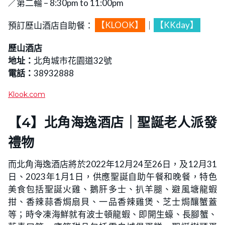
／第二輪 – 8:30pm to 11:00pm
預訂歷山酒店自助餐：
【KLOOK】
｜
【KKday】
歷山酒店
地址：
北角城市花園道32號
電話：
38932888
Klook.com
【4】北角海逸酒店｜聖誕老人派發
禮物
而北角海逸酒店將於2022年12月24至26日，及12月31
日、2023年1月1日，供應聖誕自助午餐和晚餐，特色
美食包括聖誕火雞、鵝肝多士、扒羊腿、避風塘龍蝦
拑、香辣蒜香焗扇貝、一品香辣雞煲、芝士焗釀蟹蓋
等；時令凍海鮮就有波士頓龍蝦、即開生蠔、長腳蟹、