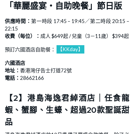
「華麗盛宴‧自助晚餐」節日版
供應時間：
第一時段 17:45 – 19:45／第二時段 20:15 –
22:15
收費（每位）：
成人 $649起 / 兒童（3－11歲） $394起
預訂六國酒店自助餐：
【KKday】
六國酒店
地址：
香港灣仔告士打道72號
電話：
28662166
【2】港島海逸君綽酒店｜任食龍
蝦、蟹腳、生蠔、超過20款聖誕甜
品