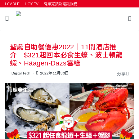
i-CABLE
HOY TV
有線寬頻及電訊服務
返回
聖誕自助餐優惠2022｜11間酒店推
按輸入鍵開始搜尋
介 $321起回本必食生蠔、波士頓龍
蝦、Häagen-Dazs雪糕
Digital Tech
2022年11月30日
分享