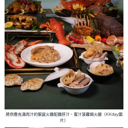
將供應充滿肉汁的聖誕火雞配雞肝汁、蜜汁菠蘿焗火腿（KKday圖
片）