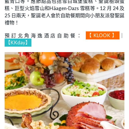
藍青口等。應節甜品包括雪白城堡蛋糕、聖誕樹頭蛋
糕、巨型火焰雪山和Häagen-Dazs 雪糕等。12 月 24 及
25 日兩天，聖誕老人會於自助餐期間向小朋友派發聖誕
禮物！
預訂北角海逸酒店自助餐：
【KLOOK】
｜
【KKday】