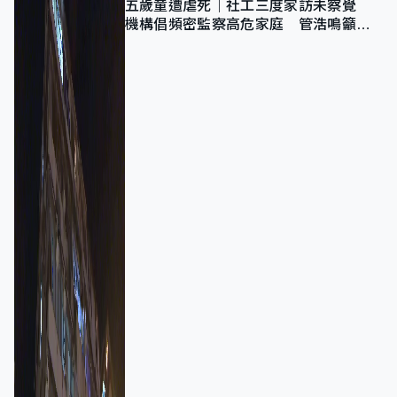
五歲童遭虐死｜社工三度家訪未察覺
機構倡頻密監察高危家庭 管浩鳴籲加
強跨部門協作