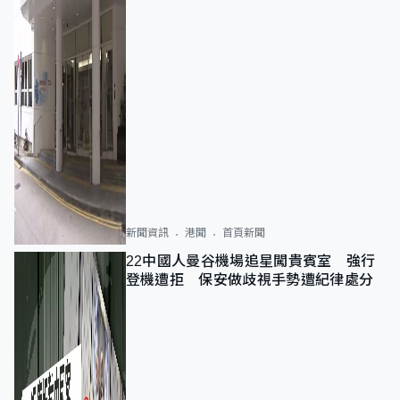
新聞資訊
港聞
首頁新聞
22中國人曼谷機場追星闖貴賓室 強行
登機遭拒 保安做歧視手勢遭紀律處分