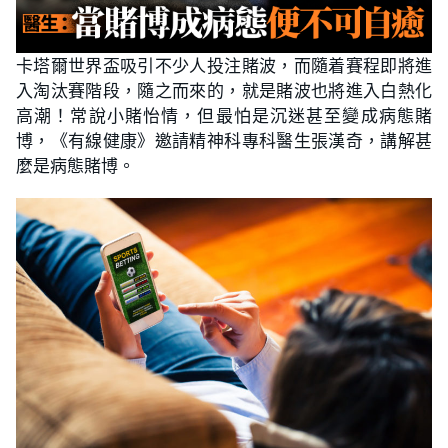
卡塔爾世界盃吸引不少人投注賭波，而隨着賽程即將進
入淘汰賽階段，隨之而來的，就是賭波也將進入白熱化
高潮！常說小賭怡情，但最怕是沉迷甚至變成病態賭
博，《有線健康》邀請精神科專科醫生張漢奇，講解甚
麼是病態賭博。