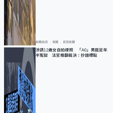
新聞資訊
港聞
首頁新聞
涉誘12歲女自拍祼照 「A0」男捱足年
半冤獄 法官推翻裁決：抄錯標點