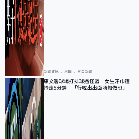
新聞資訊
港聞
首頁新聞
康文署球場打排球遇怪盜 女生汗巾遭
拎走5分鐘 「行咗出出面唔知做乜」