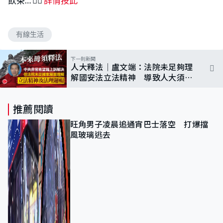
飲茶… 👉🏻
詳情按此
有線生活
下一則新聞
人大釋法｜盧文端：法院未足夠理
解國安法立法精神 導致人大須釋
法
推薦閱讀
旺角男子凌晨追通宵巴士落空 打爆擋
風玻璃逃去