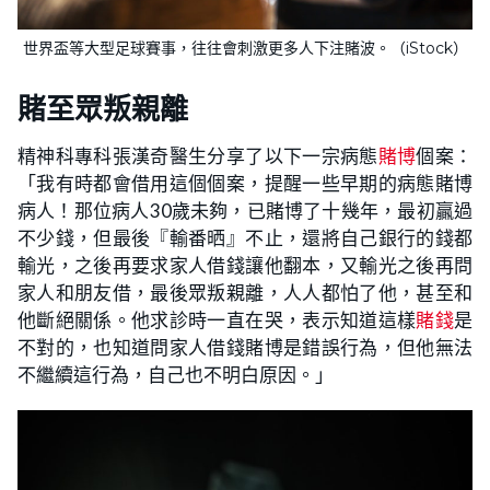
世界盃等大型足球賽事，往往會刺激更多人下注賭波。（iStock）
賭至眾叛親離
精神科專科張漢奇醫生分享了以下一宗病態
賭博
個案：
「我有時都會借用這個個案，提醒一些早期的病態賭博
病人！那位病人30歲未夠，已賭博了十幾年，最初贏過
不少錢，但最後『輸番晒』不止，還將自己銀行的錢都
輸光，之後再要求家人借錢讓他翻本，又輸光之後再問
家人和朋友借，最後眾叛親離，人人都怕了他，甚至和
他斷絕關係。他求診時一直在哭，表示知道這樣
賭錢
是
不對的，也知道問家人借錢賭博是錯誤行為，但他無法
不繼續這行為，自己也不明白原因。」