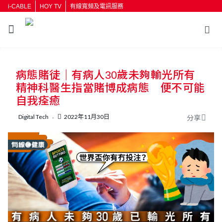
i-CABLE
HOY TV
有線寬頻及電訊服務
返回
病態賭徒｜有病人30歲未夠輸光所有
按輸入鍵開始搜尋
精神科醫生指當賭博成病態 便不可能
自我痊癒
Digital Tech
2022年11月30日
分享