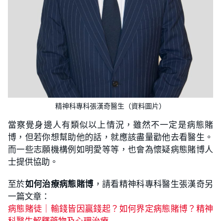
精神科專科張漢奇醫生（資料圖片）
當察覺身邊人有類似以上情況，雖然不一定是病態賭
博，但若你想幫助他的話，就應該盡量勸他去看醫生。
而一些志願機構例如明愛等等，也會為懷疑病態賭博人
士提供協助。
至於
如何治療病態賭博
，請看精神科專科醫生張漢奇另
一篇文章：
病態賭徒｜輸錢皆因贏錢起？如何界定病態賭博？精神
科醫生解釋藥物及心理治療