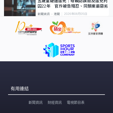
五歲童疑遭虐死｜母親認誤殺及虐兒判
囚22年 官斥被告殘忍、同類案最惡劣
2026年08月05日
新聞資訊
港聞
有用連結
新聞資訊
財經資訊
電視節目表