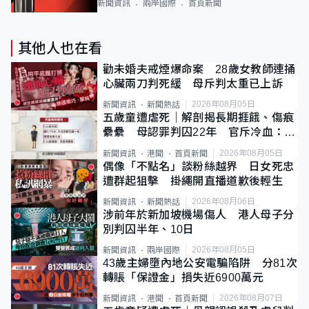
新聞資訊
兩岸國際
首頁新聞
其他人也在看
勸未婚夫戒煙爆命案 28歲女教師連捅
心臟兩刀判死緩 母斥判太重已上訴
2026年08月05日
新聞資訊
新聞熱話
五歲童遭虐死｜解剖揭長期捱餓、傷痕
纍纍 母認罪判囚22年 官斥冷血：同
類案最惡劣
2026年08月05日
新聞資訊
港聞
首頁新聞
偶像「不點名」談粉絲越界 日女死忠
遭群起狙擊 掛繩開直播道歉後輕生
2026年08月06日
新聞資訊
新聞熱話
涉前年於新加坡機場傷人 港人母子分
別判囚半年、10日
2026年08月05日
新聞資訊
兩岸國際
43歲主婦墮內地公安電騙陷阱 分81次
轉賬「保證金」損失近6900萬元
2026年08月07日
新聞資訊
港聞
首頁新聞