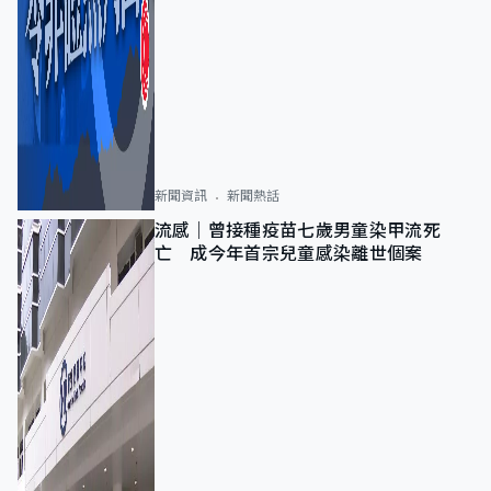
新聞資訊
新聞熱話
流感｜曾接種疫苗七歲男童染甲流死
亡 成今年首宗兒童感染離世個案