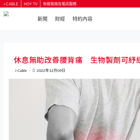
i-CABLE
HOY TV
有線寬頻及電訊服務
新聞
財經
特約內容
休息無助改善腰背痛 生物製劑可紓
i-Cable
2022年12月09日