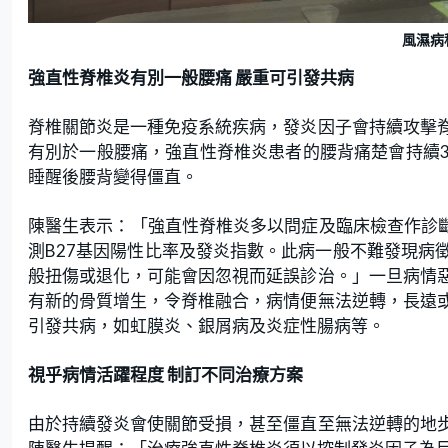
風濕病
強直性
脊椎
炎有別一般腰痛
嚴重可引發共病
脊椎關節炎是一種免疫系統疾病，發炎因子會持續攻擊
有別於一般腰痛，強直性
脊椎炎
患者的腰背痛楚會持續
睡醒後腰背變得僵直。
陳醫生表示：「強直性
脊椎
炎多以問症及臨床檢查作診
測
基因陽性比率及發炎指數。此病一般不難發現病
B27
般扭傷或退化，可能會因忽視而延誤診治。」一旦病情
有新的骨質增生，令脊椎融合，病情便無法逆轉，長遠
引發共病，如虹膜炎、銀屑病及炎症性腸病等。
視乎病情活躍程度
制訂不同治療方案
由於持續發炎會使關節受損，甚至僵直至無法逆轉的地