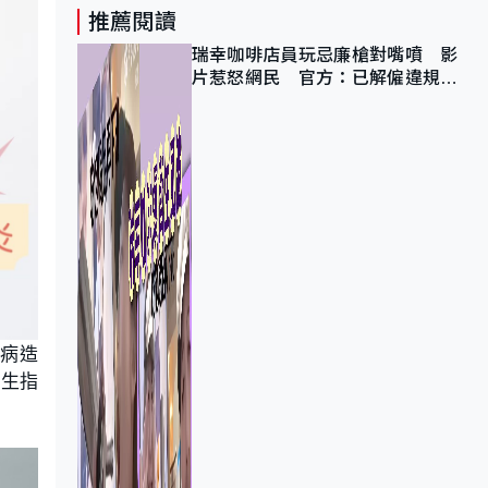
推薦閱讀
瑞幸咖啡店員玩忌廉槍對嘴噴 影
片惹怒網民 官方：已解僱違規員
工
病造
醫生指