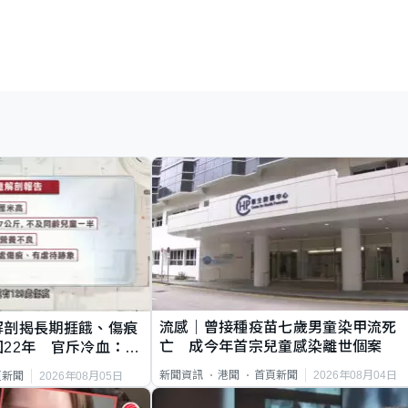
流感｜曾接種疫苗七歲男童染甲流死
解剖揭長期捱餓、傷痕
亡 成今年首宗兒童感染離世個案
22年 官斥冷血：同
2026年08月04日
新聞資訊
港聞
首頁新聞
2026年08月05日
頁新聞