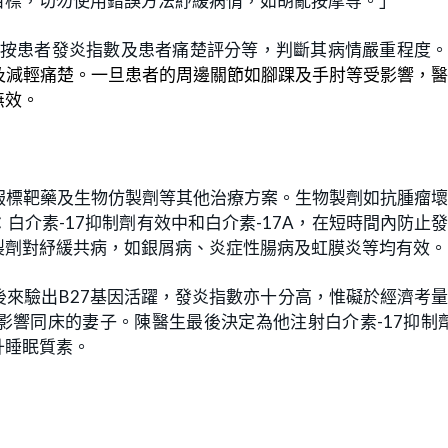
目標，切勿使用錯誤方法紓緩病情，如胡亂按摩等。」
按患者發炎指數及患者痛楚評分等，判斷其病情嚴重程度
及減輕痛楚。一旦患者的周邊關節如腳踝及手肘等受影響，
無效。
服標靶藥及生物仿製劑等其他治療方案。生物製劑如抗腫瘤
：白介素
抑制劑有效中和白介素
，在短時間內防止
-17
-17A
製劑對紓緩共病，如銀屑病、炎症性腸病及虹膜炎等均有效。
後來驗出
基因活躍，發炎指數亦十分高，惟
礙於經濟考
B27
影響同床的妻子。
陳醫生最後決定為他注射白介素
抑制
-17
升睡眠質素。