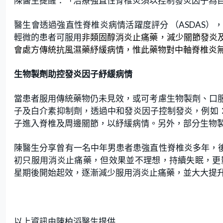
陳醫生提醒：「治療強直性脊椎炎須以控制發炎因子為
醫生會透過強直性脊椎炎病情活躍度評分
（
），
ASDAS
輕微的患者可服用
非類固醇消炎止痛藥，減少關節發炎
會處方傳統抗風濕藥紓緩病情，惟此藥物對中軸脊椎炎
生物製劑助控發炎因子紓緩病情
當患者服用傳統藥物仍未見效，或可考慮生物製劑、口
子及白介素抑制劑，透過中和發炎因子控制發炎，例如
子進入脊椎及周邊關節，以紓緩病情。另外，部分生物
陳醫生分享曾有一名中年男患者患強直性
脊椎
炎多年，
初只服用消炎止痛藥，但效果並不理想，持續失眠，更
星期後開始起效，逐漸減少服用
消炎止痛藥，並大大提
以上資訊由陳柏滔醫生提供