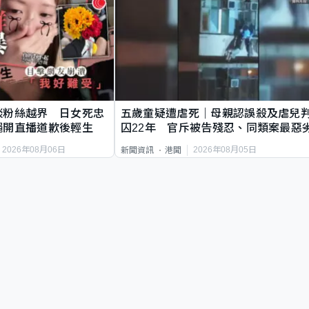
談粉絲越界 日女死忠
五歲童疑遭虐死｜母親認誤殺及虐兒
繩開直播道歉後輕生
囚22年 官斥被告殘忍、同類案最惡
2026年08月06日
2026年08月05日
新聞資訊
港聞