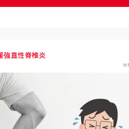
緩強直性脊椎炎
分