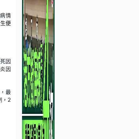
。病情
醫生便
壞死因
發炎因
量，最
劑，
2