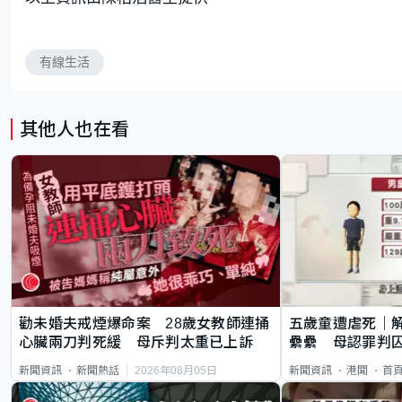
有線生活
其他人也在看
勸未婚夫戒煙爆命案 28歲女教師連捅
五歲童遭虐死｜
心臟兩刀判死緩 母斥判太重已上訴
纍纍 母認罪判囚
類案最惡劣
2026年08月05日
新聞資訊
新聞熱話
新聞資訊
港聞
首