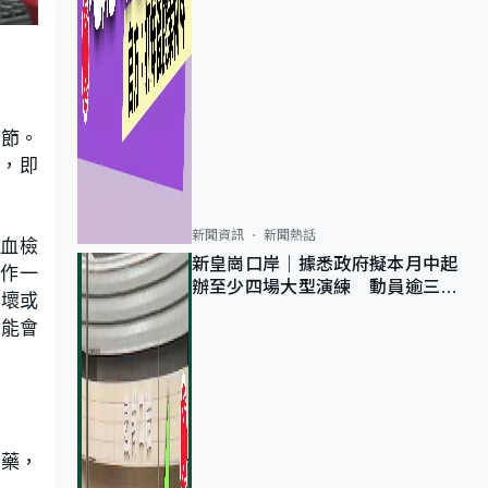
關節。
僵，即
新聞資訊
新聞熱話
驗血檢
新皇崗口岸｜據悉政府擬本月中起
當作一
辦至少四場大型演練 動員逾三萬
破壞或
公務員人次測試
可能會
下藥，