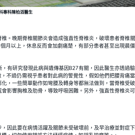
科專科陳柏滔醫生
脊椎。晚期脊椎關節炎會造成強直性
脊椎炎
，破壞患者脊椎
個月以上，休息反而會加劇痛楚，有部分患者甚至出現晨
3
斷，有研究發現此病與遺傳基因
有關，因此醫生亦透過
B27
徵，不過仍需視乎患者對此病的警覺性，假如他們把腰背痛
惡化，一些簡單動作如彎腰及轉身等都無法做到，當脊椎受
或會影響胸椎及肋骨，導致呼吸困難。另外，強直性
脊椎
炎
步，因此要在病情活躍及關節未受破壞前，及早治療並對症