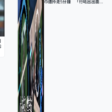
巾遭拎走5分鐘 「行咗出出面唔
知做乜」
判
劣