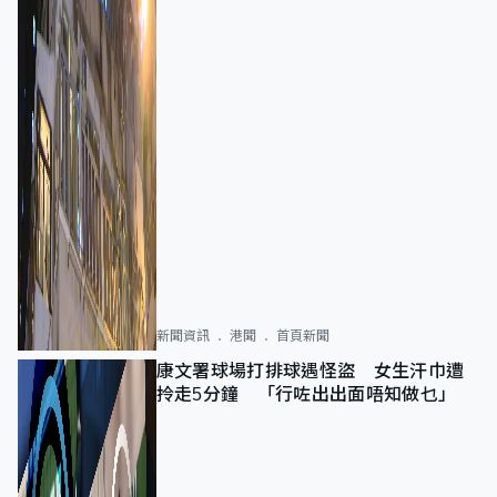
新聞資訊
港聞
首頁新聞
康文署球場打排球遇怪盜 女生汗巾遭
拎走5分鐘 「行咗出出面唔知做乜」