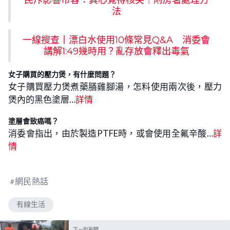
法
一線搜查丨漂白水使用10條常見Q&A 消委會
講解1:49幾時用？亂存放會釋出毒氣
女子購買的壓力煲，有什麼問題？
女子購買壓力煲煮藥膳雞腳湯，怎料使用兩次後，壓力
煲內的黑色塗層…
詳情
塗層會致癌嗎？
消委會指出，由於製造PTFE時，或會使用全氟辛酸…
詳
情
網民熱話
有線生活
下一則新聞