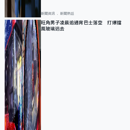
新聞資訊
新聞熱話
旺角男子凌晨追通宵巴士落空 打爆擋
風玻璃逃去