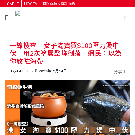
i-CABLE
HOY TV
有線寬頻及電訊服務
返回
一線搜查｜女子淘寶買$100壓力煲中
按輸入鍵開始搜尋
伏 用2次塗層整塊剝落 網民：以為
你放咗海帶
Digital Tech
2022年12月14日
分享