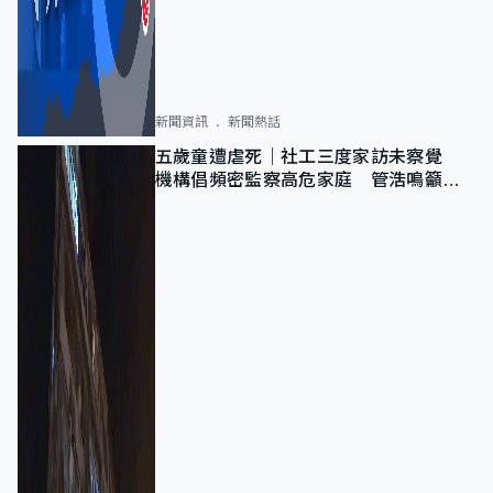
新聞資訊
新聞熱話
五歲童遭虐死｜社工三度家訪未察覺
機構倡頻密監察高危家庭 管浩鳴籲加
強跨部門協作