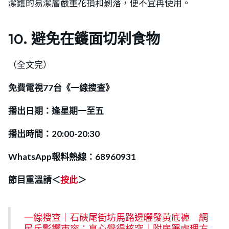
潔鑊的易潔層嚴重花損和剝落，便不宜再使用。
10. 避免在鑊面切剁食物
（全文完）
免費電視77台《一線搜查》
播出日期：逢星期一至五
播出時間：20:00-20:30
WhatsApp報料熱線：68960931
節目重溫請＜
按此
＞
一線搜查｜石硤尾街坊馬路邊曬發黃底褲 網
民斥影響市容：真心覺得核突｜附房署處理方