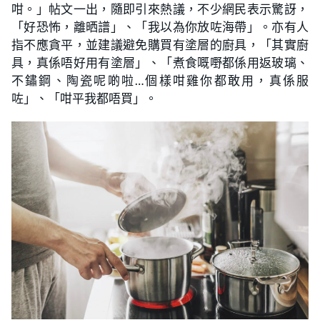
咁。」帖文一出，隨即引來熱議，不少網民表示驚訝，
「好恐怖，離晒譜」、「我以為你放咗海帶」。亦有人
指不應貪平，並建議避免購買有塗層的廚具，「其實廚
具，真係唔好用有塗層」、「煮食嘅嘢都係用返玻璃、
不鏽鋼、陶瓷呢啲啦…個樣咁雞你都敢用，真係服
咗」、「咁平我都唔買」。