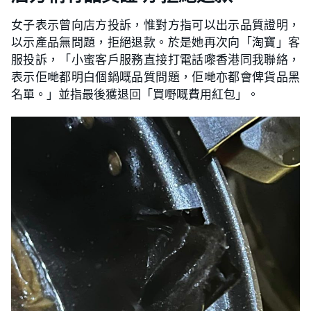
女子表示曾向店方投訴，惟對方指可以出示品質證明，
以示產品無問題，拒絕退款。於是她再次向「淘寶」客
服投訴，「小蜜客戶服務直接打電話嚟香港同我聯絡，
表示佢哋都明白個鍋嘅品質問題，佢哋亦都會俾貨品黑
名單。」並指最後獲退回「買嘢嘅費用紅包」。