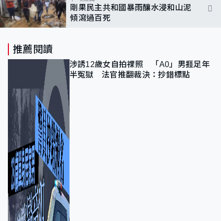
剛果民主共和國暴雨釀水浸和山泥
傾瀉過百死
推薦閱讀
涉誘12歲女自拍祼照 「A0」男捱足年
半冤獄 法官推翻裁決：抄錯標點