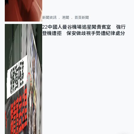
新聞資訊
港聞
首頁新聞
22中國人曼谷機場追星闖貴賓室 強行
登機遭拒 保安做歧視手勢遭紀律處分