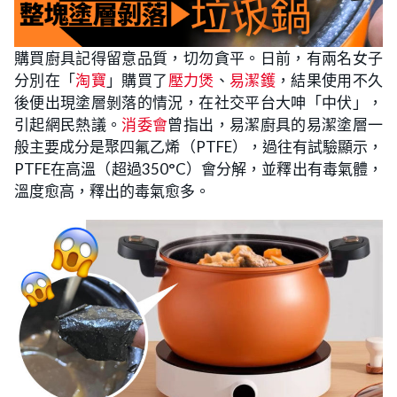
購買廚具記得留意品質，切勿貪平。日前，有兩名女子
分別在「
淘寶
」購買了
壓力煲
、
易潔鑊
，結果使用不久
後便出現塗層剝落的情況，在社交平台大呻「中伏」，
引起網民熱議。
消委會
曾指出，易潔廚具的易潔塗層一
般主要成分是聚四氟乙烯（PTFE），過往有試驗顯示，
PTFE在高溫（超過350°C）會分解，並釋出有毒氣體，
溫度愈高，釋出的毒氣愈多。