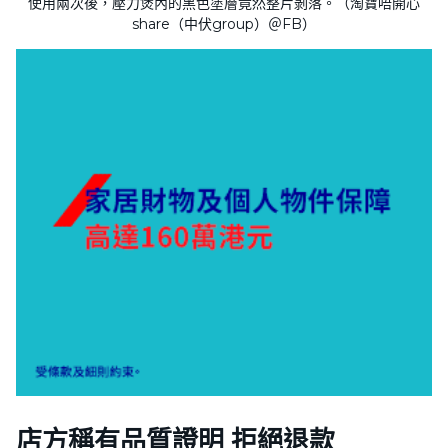
使用兩次後，壓力煲內的黑色塗層竟然整片剝落。（淘寶唔開心
share（中伏group）＠FB）
店方稱有品質證明 拒絕退款