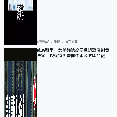
新聞資訊
港聞
首頁新聞
俄烏戰爭｜美參議院高票通過對俄制裁
法案 授權特朗普向中印等五國加徵
100%關稅