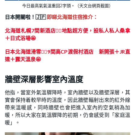
今日最高氣氣溫重回2字頭。（天文台網頁截圖）
日本開關啦！🇯🇵
即睇北海道住宿推介：
北海道札幌7間新酒店👍🏻地點超方便，設私人私人桑拿
＋日式浴場🤩
日本北海道滑雪👍🏻9間高CP渡假村酒店 新開張＋JR直
達＋露天溫泉🤩
牆壁深層影響室內溫度
他指，當室外氣溫驟降時，室內牆壁以及牆壁深層，其
實會保持着較早時的溫度，因此牆壁輻射出來的紅外線
帶來溫暖感，同時牆壁也會把進入室內的空氣稍為加
暖，所以大家在氣溫驟降的初期，仍會感受到「家庭溫
暖」。