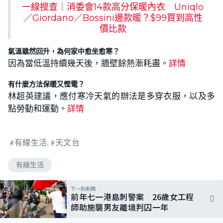
一線搜查｜消委會14款高分保暖內衣 Uniqlo
／Giordano／Bossini邊款暖？$99買到高性
價比款
氣溫雖然回升，為何家中愈坐愈寒？
因為當低溫持續幾天後，牆壁餘熱漸耗盡。
詳情
有什麼方法保暖又慳電？
林超英建議，應付寒冷天氣的辦法是多穿衣服，以及多
點勞動和運動。
詳情
有線生活
天文台
有線生活
下一則新聞
前年七一港島刺警案 26歲女工程
師助施襲男友離境判囚一年