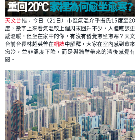
天文台
指，今日（21日）市區氣溫介乎攝氏15度至20
度，數字上來看氣溫較上個周末回升不少，人體應該更
感溫暖，但坐在家中的你，有沒有發覺愈坐愈寒？天文
台前台長林超英曾在
網誌
中解釋，大家在室內感到愈來
愈冷，並非溫度下降，而是與牆壁帶來的滯後感覺有
關。