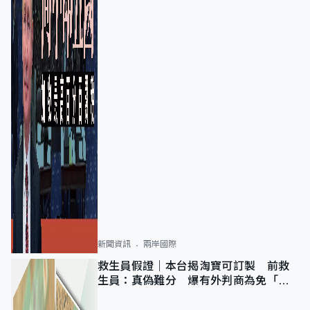
新聞資訊
兩岸國際
救生員假證｜本台揭淘寶可訂製 前救
生員：真偽難分 爆有外判商為免「封
池」沒做足檢查