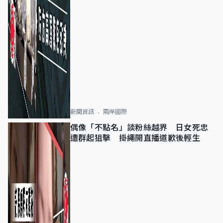
新聞資訊
兩岸國際
偶像「不點名」談粉絲越界 日女死忠
遭群起狙擊 掛繩開直播道歉後輕生