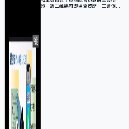
救生員假證｜拯溺總會透露將全員換
證 憑二維碼可即場查資歷 工會促加
強巡查