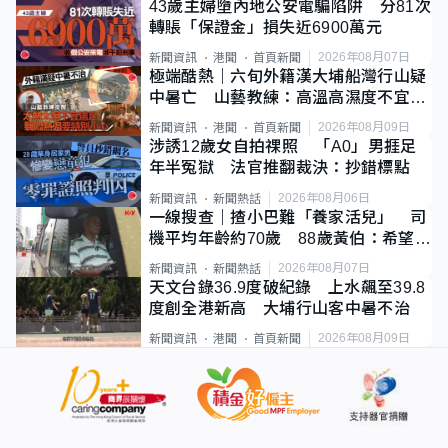
43歲主婦墮內地公安電騙陷阱 分81次
轉賬「保證金」損失近6900萬元
2026年08月07日
新聞資訊
港聞
首頁新聞
極端酷熱｜六旬外籍漢大埔船灣行山疑
中暑亡 山藝教練：高溫高濕度不宜遠
足
2026年08月09日
新聞資訊
港聞
首頁新聞
涉誘12歲女自拍祼照 「A0」男捱足
年半冤獄 法官推翻裁決：抄錯標點
2026年08月06日
新聞資訊
新聞熱話
一線搜查｜揸小巴難「養家活兒」 司
機平均年齡約70歲 88歲黃伯：希望一
直揸落去
2026年08月07日
新聞資訊
新聞熱話
天文台錄36.9度破紀錄 上水飆至39.8
度創全港新高 大埔行山客中暑不治
2026年08月09日
新聞資訊
港聞
首頁新聞