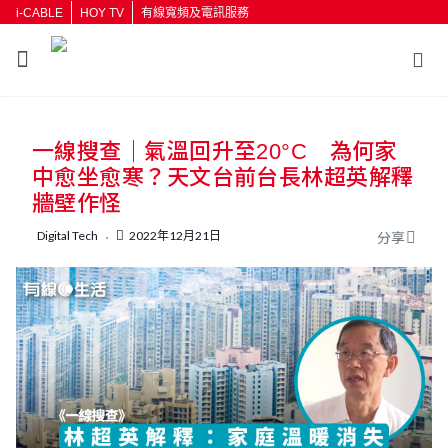
i-CABLE
HOY TV
有線寬頻及電訊服務
返回
一線搜查｜氣溫回升至20°C 為何家
按輸入鍵開始搜尋
中愈坐愈寒？天文台前台長林超英解釋
牆壁作怪
Digital Tech
2022年12月21日
分享