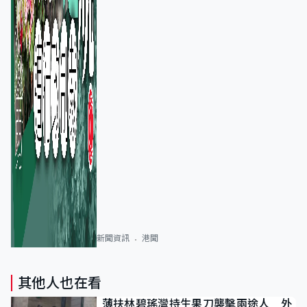
新聞資訊
港聞
其他人也在看
薄扶林碧瑤灣持生果刀襲擊兩途人 外