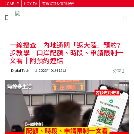
i-CABLE
HOY TV
有線寬頻及電訊服務
返回
一線搜查｜內地通關「返大陸」預約7
按輸入鍵開始搜尋
步教學‎ 口岸配額、時段、申請限制一
文看｜附預約連結
Digital Tech
2023年01月12日
分享