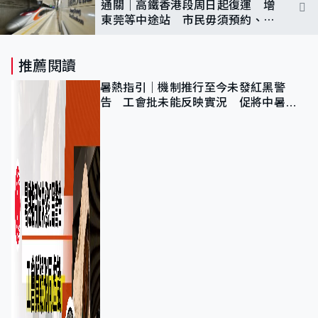
通關｜高鐵香港段周日起復運 增
東莞等中途站 市民毋須預約、須
持48小時內核酸陰性結果
推薦閱讀
暑熱指引｜機制推行至今未發紅黑警
告 工會批未能反映實況 促將中暑列
為職業病