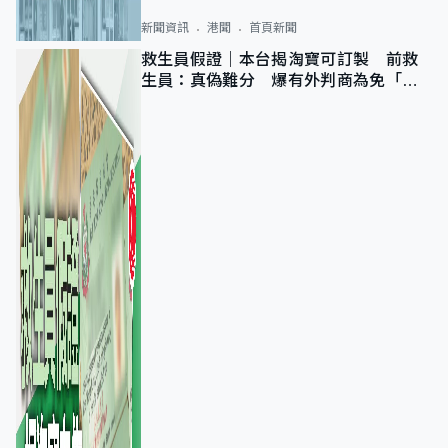
新聞資訊
港聞
首頁新聞
救生員假證｜本台揭淘寶可訂製 前救
生員：真偽難分 爆有外判商為免「封
池」沒做足檢查