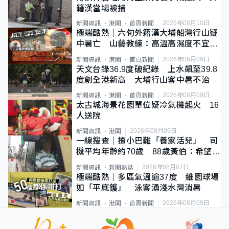
籍漢當場被捕
2026年08月10日
新聞資訊
港聞
首頁新聞
極端酷熱｜六旬外籍漢大埔船灣行山疑
中暑亡 山藝教練：高溫高濕度不宜遠
足
2026年08月09日
新聞資訊
港聞
首頁新聞
天文台錄36.9度破紀錄 上水飆至39.8
度創全港新高 大埔行山客中暑不治
2026年08月09日
新聞資訊
港聞
首頁新聞
太古城海景花園單位疑冷氣機起火 16
人送院
2026年08月09日
新聞資訊
港聞
一線搜查｜揸小巴難「養家活兒」 司
機平均年齡約70歲 88歲黃伯：希望一
直揸落去
2026年08月07日
新聞資訊
新聞熱話
極端酷熱｜多區氣溫逾37度 維園球場
如「平底鑊」 泳客湧淺水灣消暑
2026年08月09日
新聞資訊
港聞
首頁新聞