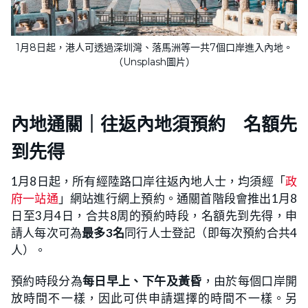
1月8日起，港人可透過深圳灣、落馬洲等一共7個口岸進入內地。
（Unsplash圖片）
內地通關｜往返內地須預約 名額先
到先得
1月8日起，所有經陸路口岸往返內地人士，均須經「
政
府一站通
」網站進行網上預約。通關首階段會推出1月8
日至3月4日，合共8周的預約時段，名額先到先得，申
請人每次可為
最多3名
同行人士登記（即每次預約合共4
人）。
預約時段分為
每日早上、下午及黃昏
，由於每個口岸開
放時間不一樣，因此可供申請選擇的時間不一樣。另