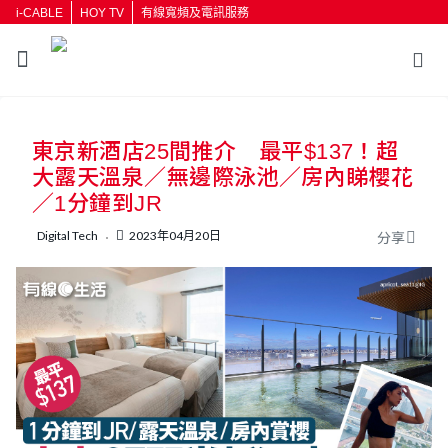
i-CABLE
HOY TV
有線寬頻及電訊服務
東京新酒店25間推介 最平$137！超
大露天溫泉／無邊際泳池／房內睇櫻花
／1分鐘到JR
Digital Tech
2023年04月20日
分享