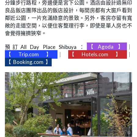
分鐘步行路程，旁邊便是宮下公園。酒店由設計過無印
良品飯店團隊出品的飯店設計，每間房都有大窗戶看到
鄰近公園，一片充滿綠意的景致。另外，客房亦留有寬
敞的走道空間，以便住客整理行李，即使是單人房也不
會覺得擁擠狹窄。
預訂All Day Place Shibuya：
【
Agoda
】
｜
【
Trip.com
】
｜
【
Hotels.com
】
｜
【
Booking.com
】