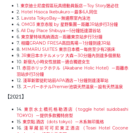
1.
東京迪士尼度假區玩具總動員飯店
－Toy Story迷必住
2.
Hotel Hisoca Ikebukuro
－最多6人同住
3.
Lavista TokyoBay
－無邊際室內泳池
4.
OMO3 東京赤阪 by 星野集團
－距離JR站步行3分鐘
5.
All Day Place Shibuya
－5分鐘抵達澀谷站
6.
東京蒙特埃馬納酒店
－距離東京站步行3分鐘
7.
相鐵GRAND FRESA高田馬場
－1分鐘到達JR站
8.
MIMARU SUITES 東京日本橋
－每房至少有2張床
9.
JR東日本ホテルメッツ 大森－30分鐘內到達多個景點
10.
新宿九小時女性旅館－適合獨遊女生
11.
赤羽ホリックホテル（Akabane Holic Hotel）－距離赤
羽站步行3分鐘
12.
淺草新禦徒町站前APA酒店－1分鐘到達淺草站
13.
スーパーホテルPremier池袋天然温泉－設有天然溫泉
【2021】
14.
東京水土橋托格勒酒店（toggle hotel suidobashi
TOKYO）－提供多款獨特房型
15.
東京點.酒店（dots tokyo）－木系無印風格
16.
淺草藏前可可尼東正酒店（Tosei Hotel Cocone