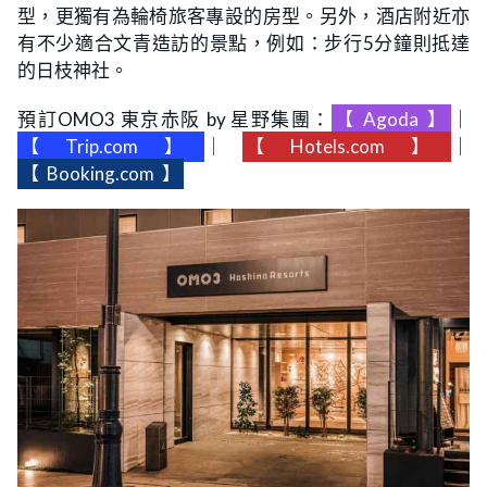
型，更獨有為輪椅旅客專設的房型。另外，酒店附近亦
有不少適合文青造訪的景點，例如：步行5分鐘則抵達
的日枝神社。
預訂OMO3 東京赤阪 by 星野集團：
【
Agoda
】
｜
【
Trip.com
】
｜
【
Hotels.com
】
｜
【
Booking.com
】