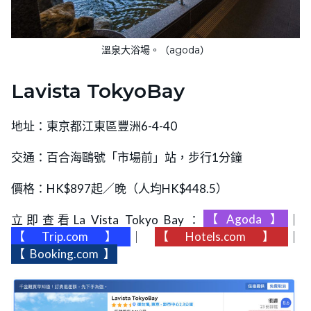
溫泉大浴場。（agoda）
Lavista TokyoBay
地址：東京都江東區豐洲6-4-40
交通：百合海鷗號「市場前」站，步行1分鐘
價格：HK$897起／晚（人均HK$448.5）
立即查看La Vista Tokyo Bay：
【
Agoda
】
｜
【
Trip.com
】
｜
【
Hotels.com
】
｜
【
Booking.com
】