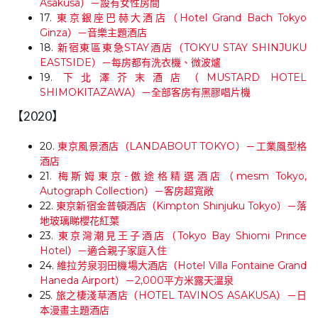
Asakusa）－設有女性房間
17.
東京銀座巴赫大酒店（Hotel Grand Bach Tokyo
Ginza）－音樂主題酒店
18.
新宿東區東急STAY酒店（TOKYU STAY SHINJUKU
EASTSIDE）－每房都有洗衣機、微波爐
19.
下北澤芥末酒店（MUSTARD HOTEL
SHIMOKITAZAWA）－全部客房有黑膠唱片機
【2020】
20.
東京風景酒店（LANDABOUT TOKYO）－工業風型格
酒店
21.
梅斯姆東京-傲途格精選酒店（mesm Tokyo,
Autograph Collection）－客房超寬敞
22.
東京新宿金普頓酒店（Kimpton Shinjuku Tokyo）－落
地玻璃睇櫻花紅葉
23.
東京灣潮見王子酒店（Tokyo Bay Shiomi Prince
Hotel）－適合親子家庭入住
24.
維拉芳泉羽田機場大酒店（Hotel Villa Fontaine Grand
Haneda Airport）－2,000平方米露天溫泉
25.
旅之棲淺草酒店（HOTEL TAVINOS ASAKUSA）－日
本漫畫主題酒店