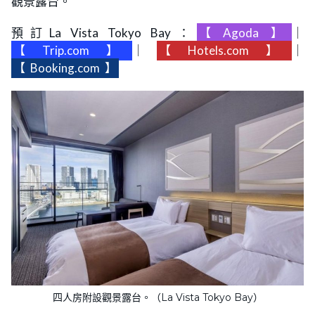
觀景露台。
預訂La Vista Tokyo Bay：
【
Agoda
】
｜
【
Trip.com
】
｜
【
Hotels.com
】
｜
【
Booking.com
】
四人房附設觀景露台。（La Vista Tokyo Bay）