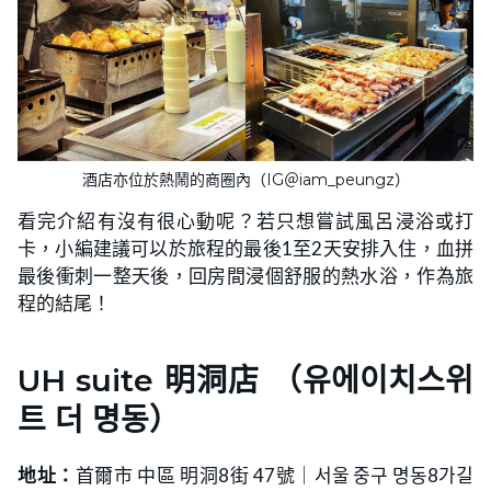
酒店亦位於熱鬧的商圈內（IG＠iam_peungz）
看完介紹有沒有很心動呢？若只想嘗試風呂浸浴或打
卡，小編建議可以於旅程的最後1至2天安排入住，血拼
最後衝刺一整天後，回房間浸個舒服的熱水浴，作為旅
程的結尾！
UH suite 明洞店 （유에이치스위
트 더 명동）
地址：
首爾市 中區 明洞8街 47號｜서울 중구 명동8가길