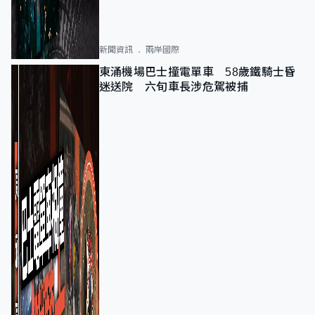
新聞資訊
兩岸國際
東涌機場巴士撞電單車 58歲鐵騎士昏
迷送院 六旬車長涉危駕被捕