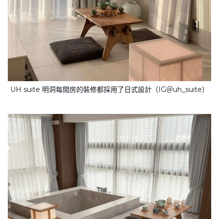
UH suite 明洞每間房的裝修都採用了日式設計（IG＠uh_suite）