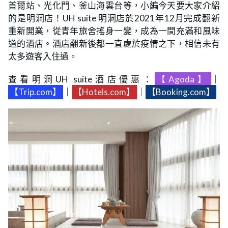
首爾站、光化門、釜山海雲台等，小編今天要大家介紹
的是明洞店！UH suite 明洞店於2021年12月完成翻新
重新開業，從青年旅舍搖身一變，成為一間充滿和風味
道的酒店。酒店翻新後都一直處於疫情之下，相信未有
太多遊客入住過。
查看明洞UH suite酒店優惠：
【Agoda】
｜
【Trip.com】
｜
【Hotels.com】
｜
【Booking.com】