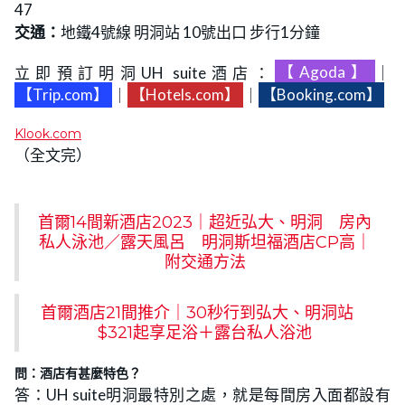
47
交通：
地鐵4號線 明洞站 10號出口 步行1分鐘
立即預訂明洞UH suite酒店：
【Agoda】
｜
【Trip.com】
｜
【Hotels.com】
｜
【Booking.com】
Klook.com
（全文完）
首爾14間新酒店2023｜超近弘大、明洞 房內
私人泳池／露天風呂 明洞斯坦福酒店CP高｜
附交通方法
首爾酒店21間推介｜30秒行到弘大、明洞站
$321起享足浴＋露台私人浴池
問：酒店有甚麼特色？
答：UH suite明洞最特別之處，就是每間房入面都設有