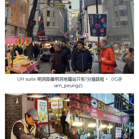
UH suite 明洞距離明洞地鐵站只有1分鐘路程。（IG＠
iam_peungz）