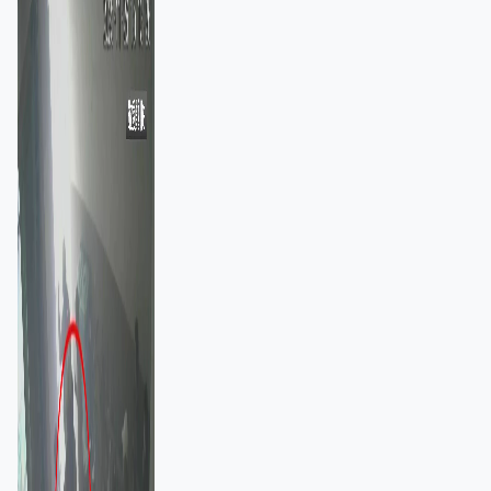
棄裝備墮樓