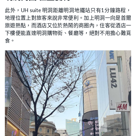
此外，UH suite 明洞距離明洞地鐵站只有1分鐘路程，
地理位置上對旅客來說非常便利。加上明洞一向是首爾
旅遊熱點，而酒店又位於熱鬧的商圈內，住客從酒店一
下樓便能直達明洞購物街、餐廳等，絕對不用擔心難覓
食。