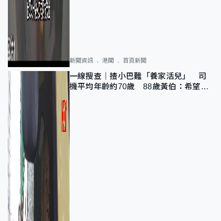
新聞資訊
港聞
首頁新聞
一線搜查｜揸小巴難「養家活兒」 司
機平均年齡約70歲 88歲黃伯：希望一
直揸落去