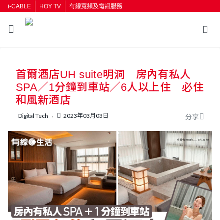
i-CABLE
HOY TV
有線寬頻及電訊服務
返回
首爾酒店UH suite明洞 房內有私人
按輸入鍵開始搜尋
SPA／1分鐘到車站／6人以上住 必住
和風新酒店
Digital Tech
2023年03月03日
分享