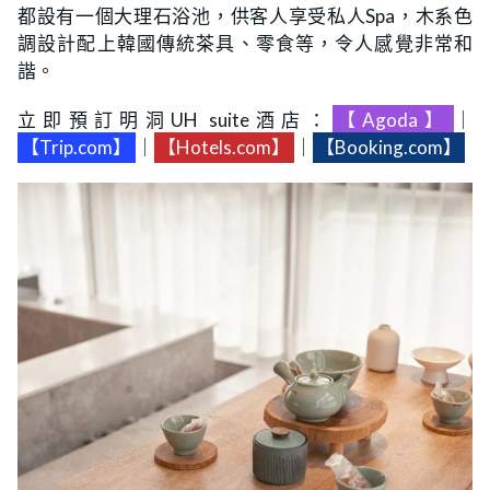
都設有一個大理石浴池，供客人享受私人Spa，木系色
調設計配上韓國傳統茶具、零食等，令人感覺非常和
諧。
立即預訂明洞UH suite酒店：
【Agoda】
｜
【Trip.com】
｜
【Hotels.com】
｜
【Booking.com】