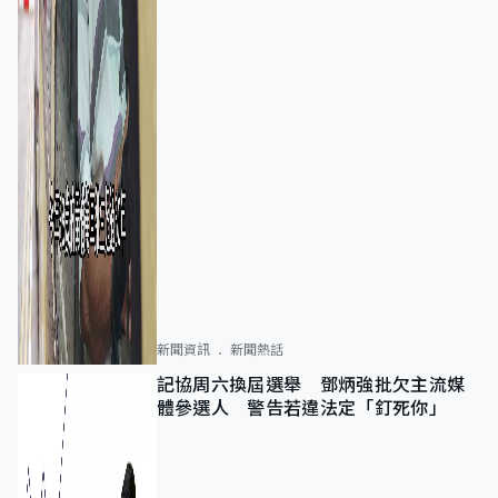
新聞資訊
新聞熱話
記協周六換屆選舉 鄧炳強批欠主流媒
體參選人 警告若違法定「釘死你」