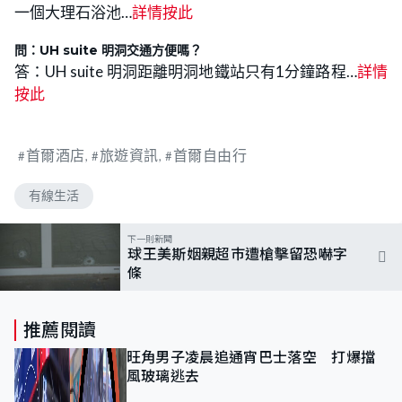
一個大理石浴池…
詳情按此
問：UH suite 明洞交通方便嗎？
答：UH suite 明洞距離明洞地鐵站只有1分鐘路程…
詳情
按此
首爾酒店
旅遊資訊
首爾自由行
有線生活
下一則新聞
球王美斯姻親超巿遭槍擊留恐嚇字
條
推薦閱讀
旺角男子凌晨追通宵巴士落空 打爆擋
風玻璃逃去