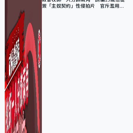
簽「主奴契約」性侵拍片 官斥濫用教
友信任、二審判囚9年