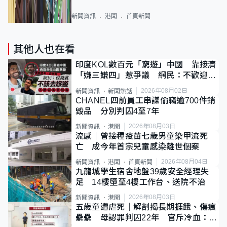
新聞資訊
港聞
首頁新聞
其他人也在看
印度KOL數百元「窮遊」中國 靠接濟
「嫌三嫌四」惹爭議 網民：不歡迎劣
質旅客
2026年08月02日
新聞資訊
新聞熱話
CHANEL四前員工串謀偷竊逾700件銷
毀品 分別判囚4至7年
2026年08月03日
新聞資訊
港聞
流感｜曾接種疫苗七歲男童染甲流死
亡 成今年首宗兒童感染離世個案
2026年08月04日
新聞資訊
港聞
首頁新聞
九龍城學生宿舍地盤39歲安全經理失
足 14樓墮至4樓工作台、送院不治
2026年08月03日
新聞資訊
港聞
五歲童遭虐死｜解剖揭長期捱餓、傷痕
纍纍 母認罪判囚22年 官斥冷血：同