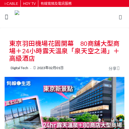
i-CABLE
HOY TV
有線寬頻及電訊服務
返回
東京羽田機場花園開幕 80商舖大型商
按輸入鍵開始搜尋
場＋24小時露天溫泉「泉天空之湯」＋
高級酒店
Digital Tech
2023年02月01日
分享