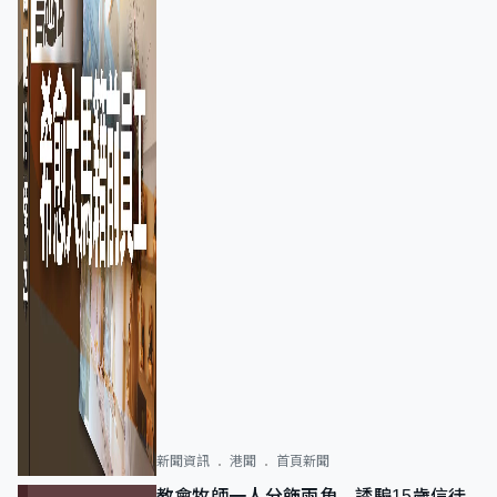
新聞資訊
港聞
首頁新聞
教會牧師一人分飾兩角 誘騙15歲信徒