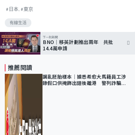
日本
東京
有線生活
下一則新聞
BNO｜移英計劃推出兩年 共批
14.4萬申請
推薦閱讀
調亂胚胎樣本｜據悉希愈大馬籍員工涉
錄假口供掩飾出錯後離港 警列詐騙
正通緝在逃人士