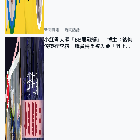
新聞資訊
新聞熱話
小紅書大曬「BB展戰績」 博主：後悔
沒帶行李箱 職員揭重複入會「阻止唔
到」