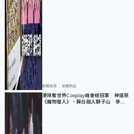
新聞資訊
新聞熱話
港隊奪世界Cosplay峰會總冠軍 神還原
《魔物獵人》、舞台融入獅子山 參賽
者：讓大家認識香港