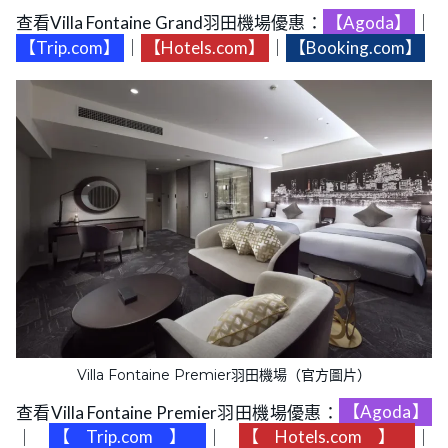
查看Villa Fontaine Grand羽田機場優惠：
【Agoda】
｜
【Trip.com】
｜
【Hotels.com】
｜
【Booking.com】
Villa Fontaine Premier羽田機場（官方圖片）
查看Villa Fontaine Premier羽田機場優惠：
【Agoda】
｜
【Trip.com】
｜
【Hotels.com】
｜