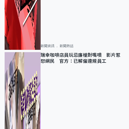
新聞資訊
新聞熱話
瑞幸咖啡店員玩忌廉槍對嘴噴 影片惹
怒網民 官方：已解僱違規員工