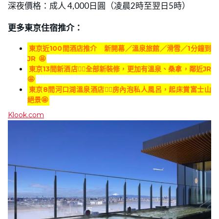
深夜價格：成人 4,000日圓（凌晨2時至翌日5時）
更多東京住宿推介：
東京近100間酒店推介 新開幕／溫泉旅館／滑雪／1分鐘到
JR
🤩
東京13間新酒店👍🏻全部新裝修，更加有溫泉、桑拿，鄰近JR
🤩
東京8間河口湖溫泉酒店👍🏻房內泡私人風呂，起床賞富士山
絕景🤩
Klook.com