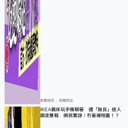
新聞資訊
新聞熱話
IKEA霸床玩手機瞓著 遭「無良」途人
踢走雙鞋 網民驚訝：冇著襪咁盡！？