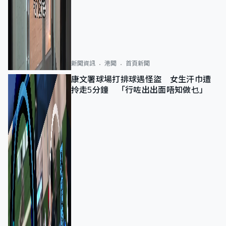
新聞資訊
港聞
首頁新聞
康文署球場打排球遇怪盜 女生汗巾遭
拎走5分鐘 「行咗出出面唔知做乜」