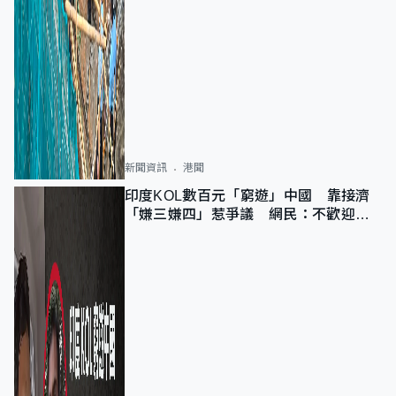
新聞資訊
港聞
印度KOL數百元「窮遊」中國 靠接濟
「嫌三嫌四」惹爭議 網民：不歡迎劣
質旅客