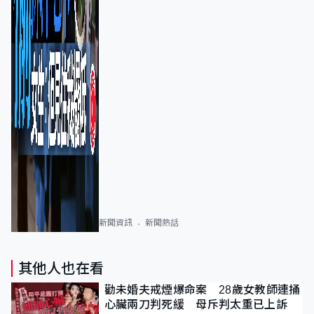
新聞資訊
新聞熱話
其他人也在看
勸未婚夫戒煙爆命案 28歲女教師連捅
心臟兩刀判死緩 母斥判太重已上訴