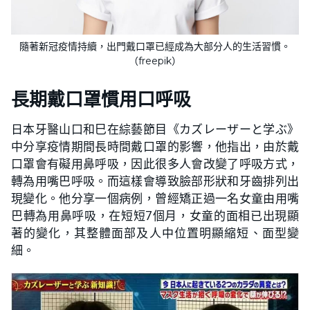
隨著新冠疫情持續，出門戴口罩已經成為大部分人的生活習慣。
（freepik）
長期戴口罩慣用口呼吸
日本牙醫山口和巳在綜藝節目《カズレーザーと学ぶ》
中分享疫情期間長時間戴口罩的影響，他指出，由於戴
口罩會有礙用鼻呼吸，因此很多人會改變了呼吸方式，
轉為用嘴巴呼吸。而這樣會導致臉部形狀和牙齒排列出
現變化。他分享一個病例，曾經矯正過一名女童由用嘴
巴轉為用鼻呼吸，在短短7個月，女童的面相已出現顯
著的變化，其整體面部及人中位置明顯縮短、面型變
細。