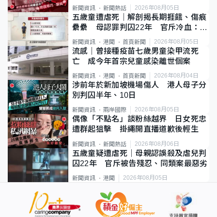
2026年08月05日
新聞資訊
新聞熱話
五歲童遭虐死｜解剖揭長期捱餓、傷痕
纍纍 母認罪判囚22年 官斥冷血：同
類案最惡劣
2026年08月05日
新聞資訊
港聞
首頁新聞
流感｜曾接種疫苗七歲男童染甲流死
亡 成今年首宗兒童感染離世個案
2026年08月04日
新聞資訊
港聞
首頁新聞
涉前年於新加坡機場傷人 港人母子分
別判囚半年、10日
2026年08月05日
新聞資訊
兩岸國際
偶像「不點名」談粉絲越界 日女死忠
遭群起狙擊 掛繩開直播道歉後輕生
2026年08月06日
新聞資訊
新聞熱話
五歲童疑遭虐死｜母親認誤殺及虐兒判
囚22年 官斥被告殘忍、同類案最惡劣
2026年08月05日
新聞資訊
港聞