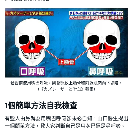
若習慣使用嘴巴呼吸，則會導致上顎骨和附近肌肉向下塌陷。
（《カズレーザーと学ぶ》截圖）
1個簡單方法自我檢查
有些人由鼻轉為用嘴巴呼吸卻未必自知，山口醫生提出
一個簡單方法，教大家判斷自己是用嘴巴還是鼻呼吸。