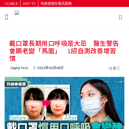
i-CABLE
HOY TV
有線寬頻及電訊服務
返回
戴口罩長期用口呼吸是大忌 醫生警告
按輸入鍵開始搜尋
會顯老變「馬面」 1招自測改善壞習
慣
Digital Tech
2023年02月08日
分享