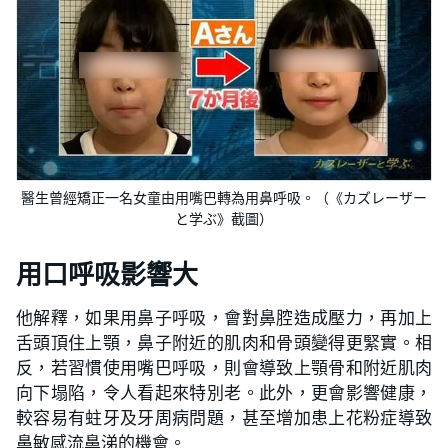
醫生曾經矯正一名女童由用嘴巴轉為用鼻呼吸。（《カズレーザー
と学ぶ》截圖）
用口呼吸影響大
他解釋，如果用鼻子呼吸，會對鼻腔造成壓力，再加上
舌頭頂住上顎，鼻子附近的肌肉和骨頭變得更緊實。相
反，若習慣使用嘴巴呼吸，則會導致上顎骨和附近肌肉
向下塌陷，令人看起來特別老。此外，更會影響健康，
較容易有蛀牙及牙周病問題，甚至增加患上花粉症導致
鼻敏感流鼻涕的機會。