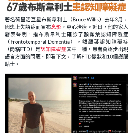
著名荷里活巨星布斯韋利士（Bruce Willis）去年3月，
因患上失語症而宣布
息影
，專心治療。近日，他的家人
發表聲明，指布斯韋利士確診了額顳葉認知障礙症
（Frontotemporal Dementia）。額顳葉認知障礙症
（簡稱FTD）是
認知障礙症
其中一種，患者會逐步出現
語言方面的問題。即看下文，了解FTD徵狀和10個護腦
貼士。