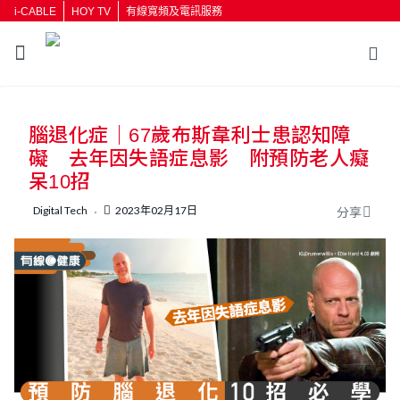
i-CABLE
HOY TV
有線寬頻及電訊服務
返回
腦退化症｜67歲布斯韋利士患認知障
按輸入鍵開始搜尋
礙 去年因失語症息影 附預防老人癡
呆10招
Digital Tech
2023年02月17日
分享