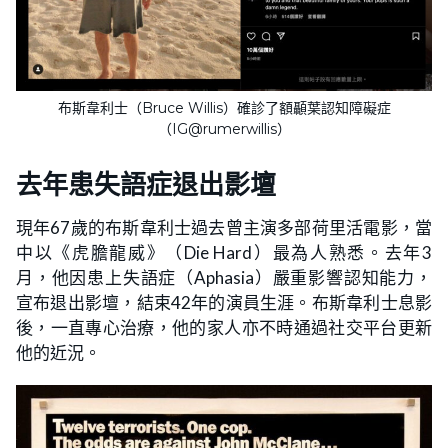
布斯韋利士（Bruce Willis）確診了額顳葉認知障礙症
（IG@rumerwillis）
去年患失語症退出影壇
現年67歲的布斯韋利士過去曾主演多部荷里活電影，當
中以《虎膽龍威》（Die Hard）最為人熟悉。去年3
月，他因患上失語症（Aphasia）嚴重影響認知能力，
宣布退出影壇，結束42年的演員生涯。布斯韋利士息影
後，一直專心治療，他的家人亦不時通過社交平台更新
他的近況。