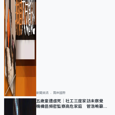
新聞資訊
兩岸國際
五歲童遭虐死｜社工三度家訪未察覺
機構倡頻密監察高危家庭 管浩鳴籲加
強跨部門協作