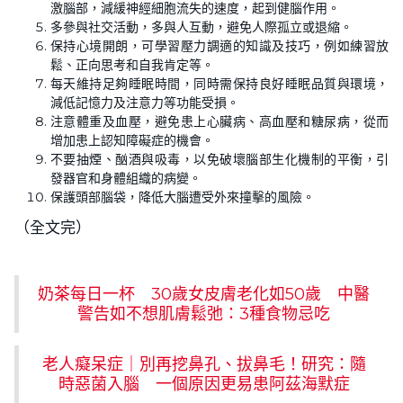
激腦部，減緩神經細胞流失的速度，起到健腦作用。
多參與社交活動，多與人互動，避免人際孤立或退縮。
保持心境開朗，可學習壓力調適的知識及技巧，例如練習放
鬆、正向思考和自我肯定等。
每天維持足夠睡眠時間，同時需保持良好睡眠品質與環境，
減低記憶力及注意力等功能受損。
注意體重及血壓，避免患上心臟病、高血壓和糖尿病，從而
增加患上認知障礙症的機會。
不要抽煙、酗酒與吸毒，以免破壞腦部生化機制的平衡，引
發器官和身體組織的病變。
保護頭部腦袋，降低大腦遭受外來撞擊的風險。
（全文完）
奶茶每日一杯 30歲女皮膚老化如50歲 中醫
警告如不想肌膚鬆弛：3種食物忌吃
老人癡呆症｜別再挖鼻孔、拔鼻毛！研究：隨
時惡菌入腦 一個原因更易患阿茲海默症