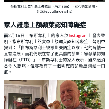
布斯韋利士去年患上失語症（Aphasia），宣布退出影壇。
（IG@scoutlaruewillis）
家人證患上額顳葉認知障礙症
而2月16日，布斯韋利士的家人於
Instagram
上發表聲
明，指布斯韋利士證實患上額顳葉認知障礙症。聲明中
提到：「自布斯韋利士被診斷失語症以來，他的病情一
直有進展，而我們現在有了更具體的診斷：額顳葉認知
障礙症（FTD）」。布斯韋利士的家人表示，雖然這消
息令人悲痛，但亦為有了一個明確的診斷感到鬆一口
氣。