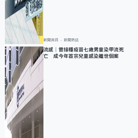
新聞資訊
新聞熱話
流感｜曾接種疫苗七歲男童染甲流死
亡 成今年首宗兒童感染離世個案