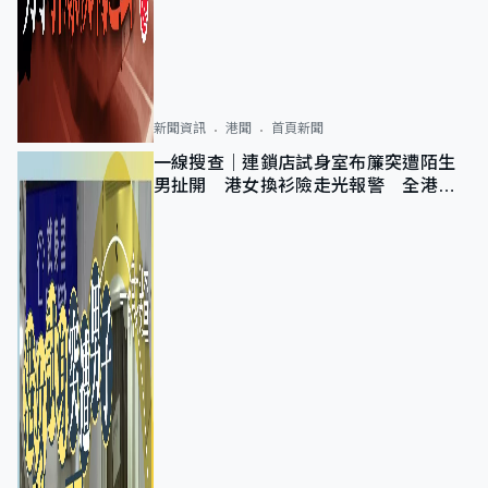
新聞資訊
港聞
首頁新聞
一線搜查｜連鎖店試身室布簾突遭陌生
男扯開 港女換衫險走光報警 全港分
店急換實體門