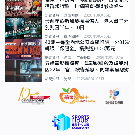
偶像「不點名」談粉絲越界 日女死忠
遭群起狙擊 掛繩開直播道歉後輕生
2026年08月06日
新聞資訊
新聞熱話
涉前年於新加坡機場傷人 港人母子分
別判囚半年、10日
2026年08月05日
新聞資訊
兩岸國際
43歲主婦墮內地公安電騙陷阱 分81次
轉賬「保證金」損失近6900萬元
2026年08月07日
新聞資訊
港聞
首頁新聞
五歲童疑遭虐死｜母親認誤殺及虐兒判
囚22年 官斥被告殘忍、同類案最惡劣
2026年08月05日
新聞資訊
港聞