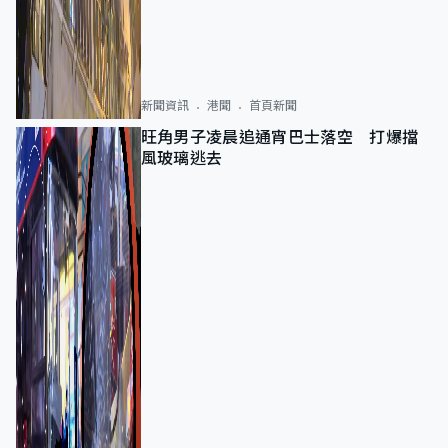
新聞資訊
港聞
首頁新聞
旺角男子凌晨追通宵巴士落空 打爆擋
風玻璃逃去