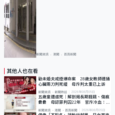
新聞資訊
港聞
首頁新聞
其他人也在看
勸未婚夫戒煙爆命案 28歲女教師連捅
心臟兩刀判死緩 母斥判太重已上訴
2026年08月05日
新聞資訊
新聞熱話
五歲童遭虐死｜解剖揭長期捱餓、傷痕
纍纍 母認罪判囚22年 官斥冷血：同
類案最惡劣
2026年08月05日
新聞資訊
港聞
首頁新聞