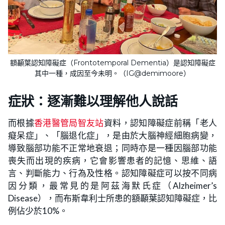
額顳葉認知障礙症（Frontotemporal Dementia）是認知障礙症
其中一種，成因至今未明。（IG@demimoore）
症狀：逐漸難以理解他人說話
而根據
香港醫管局智友站
資料，認知障礙症前稱「老人
癡呆症」、「腦退化症」，是由於大腦神經細胞病變，
導致腦部功能不正常地衰退；同時亦是一種因腦部功能
喪失而出現的疾病，它會影響患者的記憶、思維、語
言、判斷能力、行為及性格。認知障礙症可以按不同病
因分類，最常見的是阿茲海默氏症（Alzheimer’s
Disease），而布斯韋利士所患的額顳葉認知障礙症，比
例佔少於10%。