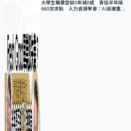
大學生職業空缺3年減6成 青協半年接
660宗求助 人力資源學會：AI浪潮重整
職位需求