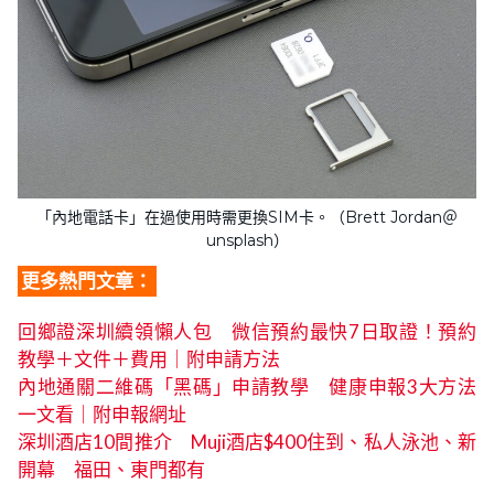
「內地電話卡」在過使用時需更換SIM卡。（Brett Jordan＠
unsplash）
更多熱門文章：
回鄉證深圳續領懶人包 微信預約最快7日取證！預約
教學＋文件＋費用｜附申請方法
內地通關二維碼「黑碼」申請教學 健康申報3大方法
一文看｜附申報網址
深圳酒店10間推介 Muji酒店$400住到、私人泳池、新
開幕 福田、東門都有