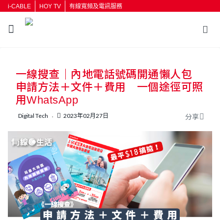
i-CABLE
HOY TV
有線寬頻及電訊服務
返回
一線搜查｜內地電話號碼開通懶人包
按輸入鍵開始搜尋
申請方法＋文件＋費用 一個途徑可照
用WhatsApp
Digital Tech
2023年02月27日
分享