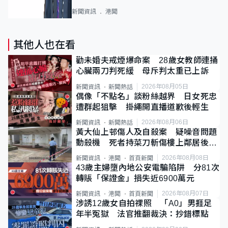
新聞資訊
港聞
其他人也在看
勸未婚夫戒煙爆命案 28歲女教師連捅
心臟兩刀判死緩 母斥判太重已上訴
2026年08月05日
新聞資訊
新聞熱話
偶像「不點名」談粉絲越界 日女死忠
遭群起狙擊 掛繩開直播道歉後輕生
2026年08月06日
新聞資訊
新聞熱話
黃大仙上邨傷人及自殺案 疑噪音問題
動殺機 死者持菜刀斬傷樓上鄰居後墮
斃
2026年08月08日
新聞資訊
港聞
首頁新聞
43歲主婦墮內地公安電騙陷阱 分81次
轉賬「保證金」損失近6900萬元
2026年08月07日
新聞資訊
港聞
首頁新聞
涉誘12歲女自拍祼照 「A0」男捱足
年半冤獄 法官推翻裁決：抄錯標點