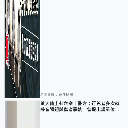
新聞資訊
兩岸國際
黃大仙上邨命案｜警方：行兇者多次就
噪音問題與傷者爭執 曾提出調單位已
獲批