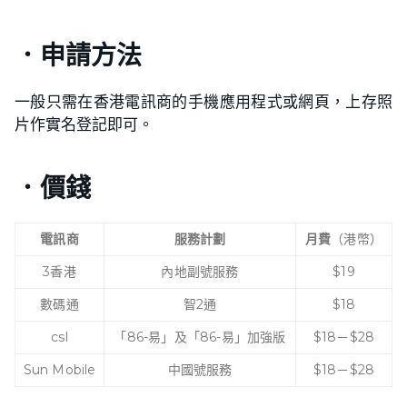
．申請方法
一般只需在香港電訊商的手機應用程式或網頁，上存照
片作實名登記即可。
．價錢
電訊商
服務計劃
月費
（港幣）
3香港
內地副號服務
$19
數碼通
智2通
$18
csl
「86-易」及「86-易」加強版
$18－$28
Sun Mobile
中國號服務
$18－$28