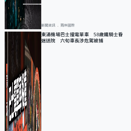
新聞資訊
兩岸國際
東涌機場巴士撞電單車 58歲鐵騎士昏
迷送院 六旬車長涉危駕被捕