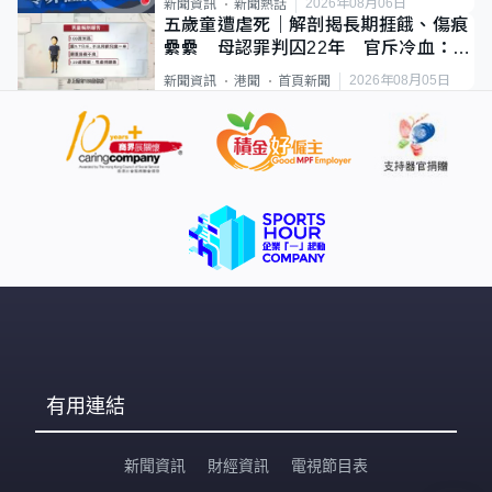
2026年08月06日
新聞資訊
新聞熱話
五歲童遭虐死｜解剖揭長期捱餓、傷痕
纍纍 母認罪判囚22年 官斥冷血：同
類案最惡劣
2026年08月05日
新聞資訊
港聞
首頁新聞
有用連結
新聞資訊
財經資訊
電視節目表