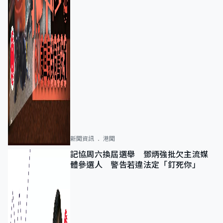
新聞資訊
港聞
記協周六換屆選舉 鄧炳強批欠主流媒
體參選人 警告若違法定「釘死你」