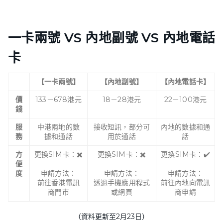
一卡兩號 VS 內地副號 VS 內地電話
卡
【一卡兩號】
【內地副號】
【內地電話卡】
價
133－678港元
18－28港元
22－100港元
錢
服
中港兩地的數
接收短訊，部分可
內地的數據和通
務
據和通話
用於通話
話
方
更換SIM卡：✖️
更換SIM卡：✖️
更換SIM卡：✔️
便
度
申請方法：
申請方法：
申請方法：
前往香港電訊
透過手機應用程式
前往內地向電訊
商門市
或網頁
商申請
（資料更新至2月23日）