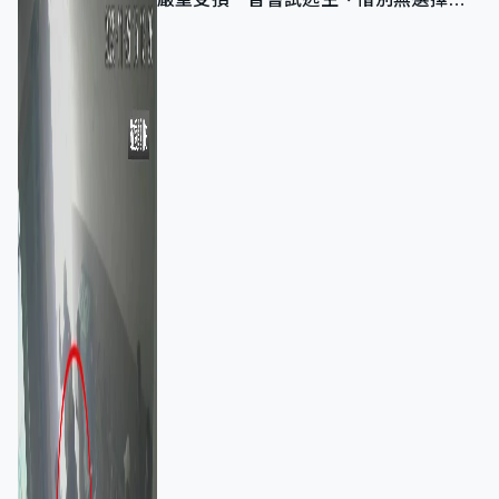
棄裝備墮樓