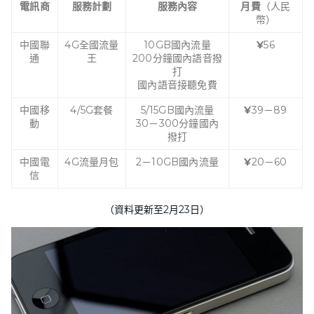
電訊商
服務計劃
服務內容
月費
（人民
幣）
中國聯
4G全國流量
10GB國內流量
¥
56
通
王
200分鐘國內語音撥
打
國內語音接聽免費
中國移
4/5G套餐
5/15GB國內流量
¥
39－89
動
30－300分鐘國內
撥打
中國電
4G流量月包
2－10GB國內流量
¥
20－60
信
（資料更新至2月23日）