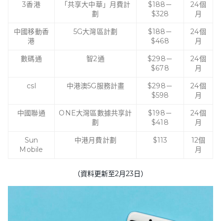
3香港
「共享大中華」月費計
$188－
24個
劃
$328
月
中國移動香
5G大灣區計劃
$188－
24個
港
$468
月
數碼通
智2通
$298－
24個
$678
月
csl
中港澳5G服務計畫
$298－
24個
$598
月
中國聯通
ONE大灣區數據共享計
$198－
24個
劃
$418
月
Sun
中港月費計劃
$113
12個
Mobile
月
（資料更新至2月23日）