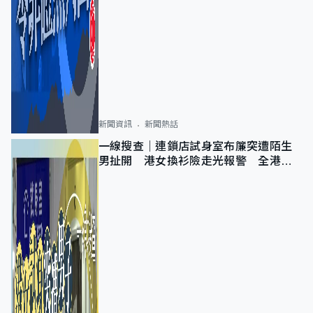
新聞資訊
新聞熱話
一線搜查｜連鎖店試身室布簾突遭陌生
男扯開 港女換衫險走光報警 全港分
店急換實體門