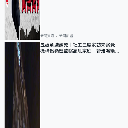
新聞資訊
新聞熱話
五歲童遭虐死｜社工三度家訪未察覺
機構倡頻密監察高危家庭 管浩鳴籲加
強跨部門協作