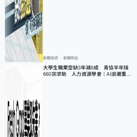
新聞資訊
新聞熱話
大學生職業空缺3年減6成 青協半年接
660宗求助 人力資源學會：AI浪潮重整
職位需求