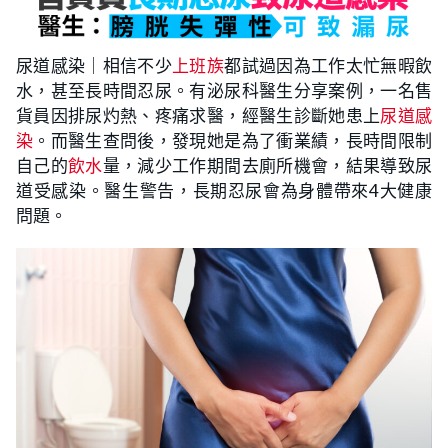
尿道感染｜相信不少
上班族
都試過因為工作太忙無暇飲
水，甚至長時間忍尿。有泌尿科醫生分享案例，一名售
貨員因排尿灼熱、疼痛求醫，經醫生診斷她患上
尿道感
染
。而醫生查問後，發現她是為了衝業績，長時間限制
自己的
飲水
量，減少工作期間去廁所機會，結果導致尿
道受感染。醫生警告，長期忍尿會為身體帶來4大健康
問題。