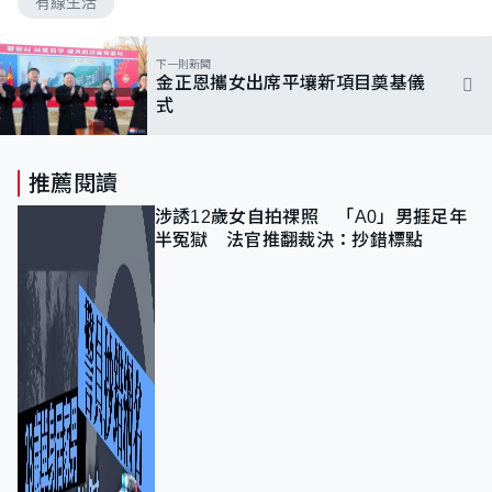
有線生活
下一則新聞
金正恩攜女出席平壤新項目奠基儀
式
推薦閱讀
涉誘12歲女自拍祼照 「A0」男捱足年
半冤獄 法官推翻裁決：抄錯標點