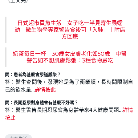
（全文完）
日式超市買魚生飯 女子吃一半見寄生蟲蠕
動 微生物學專家警告食後可「入肺」｜附店
方回應
奶茶每日一杯 30歲女皮膚老化如50歲 中醫
警告如不想肌膚鬆弛：3種食物忌吃
問：患者為甚麼會尿道感染？
答：醫生查問後，發現她是為了衝業績，長時間限制自
己的飲水量…
詳情按此
問：長期忍尿對身體會有甚麼不好嗎？
答：醫生警告長期忍尿會為身體帶來4大健康問題…
詳情
按此