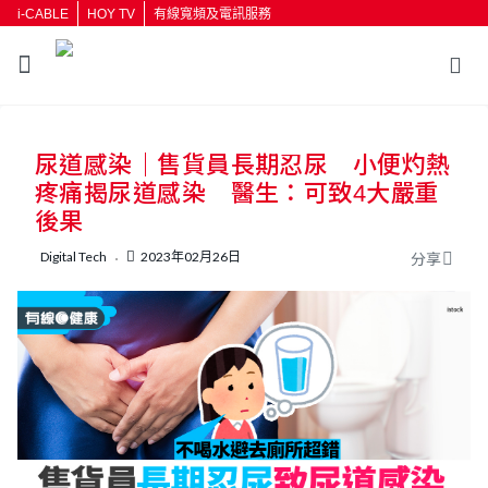
i-CABLE
HOY TV
有線寬頻及電訊服務
返回
尿道感染｜售貨員長期忍尿 小便灼熱
按輸入鍵開始搜尋
疼痛揭尿道感染 醫生：可致4大嚴重
後果
Digital Tech
2023年02月26日
分享