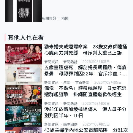
新聞資訊
港聞
其他人也在看
勸未婚夫戒煙爆命案 28歲女教師連捅
心臟兩刀判死緩 母斥判太重已上訴
2026年08月05日
新聞資訊
新聞熱話
五歲童遭虐死｜解剖揭長期捱餓、傷痕
纍纍 母認罪判囚22年 官斥冷血：同
類案最惡劣
2026年08月05日
新聞資訊
港聞
首頁新聞
偶像「不點名」談粉絲越界 日女死忠
遭群起狙擊 掛繩開直播道歉後輕生
2026年08月06日
新聞資訊
新聞熱話
涉前年於新加坡機場傷人 港人母子分
別判囚半年、10日
2026年08月05日
新聞資訊
兩岸國際
43歲主婦墮內地公安電騙陷阱 分81次