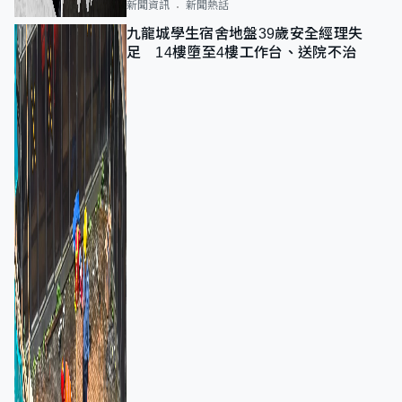
新聞資訊
新聞熱話
九龍城學生宿舍地盤39歲安全經理失
足 14樓墮至4樓工作台、送院不治