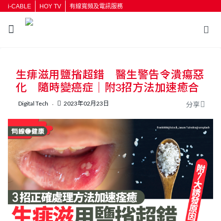
i-CABLE
HOY TV
有線寬頻及電訊服務
返回
生痱滋用鹽㨘超錯 醫生警告令潰瘍惡
按輸入鍵開始搜尋
化 隨時變癌症｜附3招方法加速癒合
Digital Tech
2023年02月23日
分享