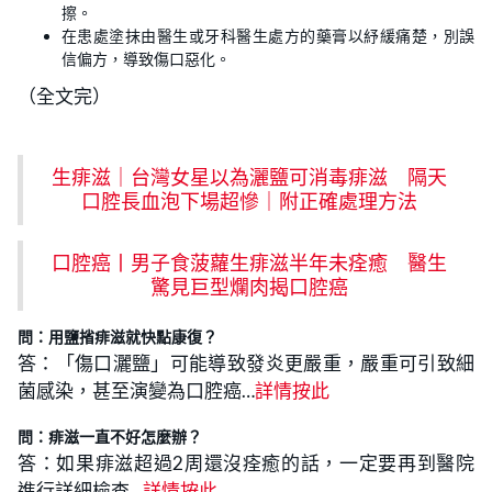
擦。
在患處塗抹由醫生或牙科醫生處方的藥膏以紓緩痛楚，別誤
信偏方，導致傷口惡化。
（全文完）
生痱滋｜台灣女星以為灑鹽可消毒痱滋 隔天
口腔長血泡下場超慘｜附正確處理方法
口腔癌丨男子食菠蘿生痱滋半年未痊癒 醫生
驚見巨型爛肉揭口腔癌
問：用鹽㨘痱滋就快點康復？
答：「傷口灑鹽」可能導致發炎更嚴重，嚴重可引致細
菌感染，甚至演變為口腔癌…
詳情按此
問：痱滋一直不好怎麼辦？
答：如果痱滋超過2周還沒痊癒的話，一定要再到醫院
進行詳細檢查…
詳情按此