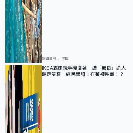
新聞資訊
港聞
IKEA霸床玩手機瞓著 遭「無良」途人
踢走雙鞋 網民驚訝：冇著襪咁盡！？