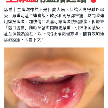
痱滋｜生痱滋雖然不是什麼大病，但讓人痛得難以忍
受，嚴重時甚至連食飯、飲水和刷牙都會痛。坊間流傳
用鹽㨘痱滋，加快傷口潰瘍可讓痱滋快點康復，但原來
「傷口灑鹽」隨時令發炎問題更嚴重，引致細菌感染，
甚至演變為癌症。以下3招正確處理方法，能有效加速
痱滋痊癒，即看下文！