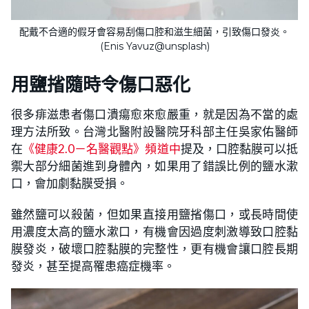
配戴不合適的假牙會容易刮傷口腔和滋生細菌，引致傷口發炎。
(Enis Yavuz@unsplash)
用鹽㨘隨時令傷口惡化
很多痱滋患者傷口潰瘍愈來愈嚴重，就是因為不當的處
理方法所致。台灣北醫附設醫院牙科部主任吳家佑醫師
在
《健康2.0－名醫觀點》頻道中
提及，口腔黏膜可以抵
禦大部分細菌進到身體內，如果用了錯誤比例的鹽水漱
口，會加劇黏膜受損。
雖然鹽可以殺菌，但如果直接用鹽㨘傷口，或長時間使
用濃度太高的鹽水漱口，有機會因過度刺激導致口腔黏
膜發炎，破壞口腔黏膜的完整性，更有機會讓口腔長期
發炎，甚至提高罹患癌症機率。