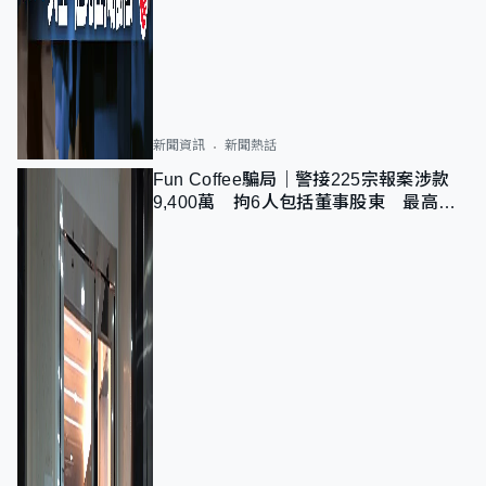
新聞資訊
新聞熱話
Fun Coffee騙局｜警接225宗報案涉款
9,400萬 拘6人包括董事股東 最高金
額一宗涉近千萬