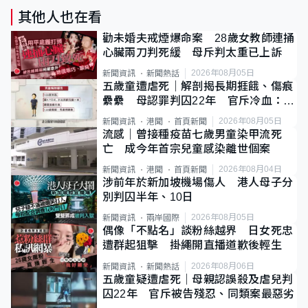
其他人也在看
勸未婚夫戒煙爆命案 28歲女教師連捅
心臟兩刀判死緩 母斥判太重已上訴
2026年08月05日
新聞資訊
新聞熱話
五歲童遭虐死｜解剖揭長期捱餓、傷痕
纍纍 母認罪判囚22年 官斥冷血：同
類案最惡劣
2026年08月05日
新聞資訊
港聞
首頁新聞
流感｜曾接種疫苗七歲男童染甲流死
亡 成今年首宗兒童感染離世個案
2026年08月04日
新聞資訊
港聞
首頁新聞
涉前年於新加坡機場傷人 港人母子分
別判囚半年、10日
2026年08月05日
新聞資訊
兩岸國際
偶像「不點名」談粉絲越界 日女死忠
遭群起狙擊 掛繩開直播道歉後輕生
2026年08月06日
新聞資訊
新聞熱話
五歲童疑遭虐死｜母親認誤殺及虐兒判
囚22年 官斥被告殘忍、同類案最惡劣