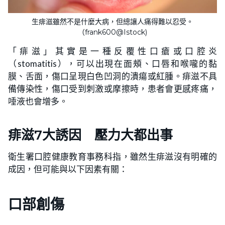
生痱滋雖然不是什麼大病，但總讓人痛得難以忍受。
（frank600@Istock)
「痱滋」其實是一種反覆性口瘡或口腔炎
（stomatitis），可以出現在面頰、口唇和喉嚨的黏
膜、舌面，傷口呈現白色凹洞的潰瘍或紅腫。痱滋不具
備傳染性，傷口受到刺激或摩擦時，患者會更感疼痛，
唾液也會增多。
痱滋7大誘因 壓力大都出事
衛生署口腔健康教育事務科指，雖然生痱滋沒有明確的
成因，但可能與以下因素有關：
口部創傷