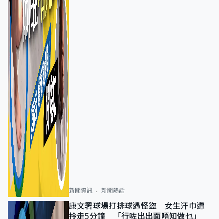
新聞資訊
新聞熱話
康文署球場打排球遇怪盜 女生汗巾遭
拎走5分鐘 「行咗出出面唔知做乜」