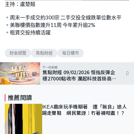
主持：盧楚翹
。周末一手成交約300宗 二手交投全線跌單位數水平
。美聯樓價指數連升11周 今年累升逾2%
。租賃交投持續活躍
財金總覽
焦點財經
每日樓市
下一則新聞
焦點財經 09/02/2026 恒指反彈企
穩27000點收市 瀾起科技首掛高收
逾六成
推薦閱讀
IKEA霸床玩手機瞓著 遭「無良」途人
踢走雙鞋 網民驚訝：冇著襪咁盡！？