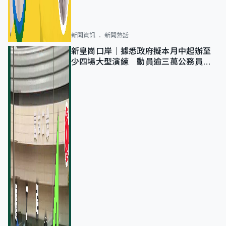
新聞資訊
新聞熱話
新皇崗口岸｜據悉政府擬本月中起辦至
少四場大型演練 動員逾三萬公務員人
次測試