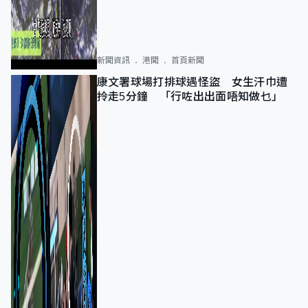
新聞資訊
港聞
首頁新聞
康文署球場打排球遇怪盜 女生汗巾遭
拎走5分鐘 「行咗出出面唔知做乜」