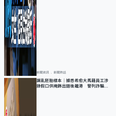
新聞資訊
新聞熱話
調亂胚胎樣本｜據悉希愈大馬籍員工涉
錄假口供掩飾出錯後離港 警列詐騙
正通緝在逃人士