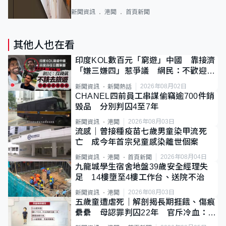
新聞資訊
港聞
首頁新聞
其他人也在看
印度KOL數百元「窮遊」中國 靠接濟
「嫌三嫌四」惹爭議 網民：不歡迎劣
質旅客
2026年08月02日
新聞資訊
新聞熱話
CHANEL四前員工串謀偷竊逾700件銷
毀品 分別判囚4至7年
2026年08月03日
新聞資訊
港聞
流感｜曾接種疫苗七歲男童染甲流死
亡 成今年首宗兒童感染離世個案
2026年08月04日
新聞資訊
港聞
首頁新聞
九龍城學生宿舍地盤39歲安全經理失
足 14樓墮至4樓工作台、送院不治
2026年08月03日
新聞資訊
港聞
五歲童遭虐死｜解剖揭長期捱餓、傷痕
纍纍 母認罪判囚22年 官斥冷血：同
類案最惡劣