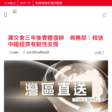
i-CABLE
HOY TV
有線寬頻及電訊服務
返回
廣交會三年後實體復辦 商務部：相信
按輸入鍵開始搜尋
中國經濟有韌性支撐
i-Cable
2023年04月04日
分享