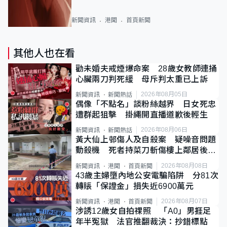
新聞資訊
港聞
首頁新聞
其他人也在看
勸未婚夫戒煙爆命案 28歲女教師連捅
心臟兩刀判死緩 母斥判太重已上訴
2026年08月05日
新聞資訊
新聞熱話
偶像「不點名」談粉絲越界 日女死忠
遭群起狙擊 掛繩開直播道歉後輕生
2026年08月06日
新聞資訊
新聞熱話
黃大仙上邨傷人及自殺案 疑噪音問題
動殺機 死者持菜刀斬傷樓上鄰居後墮
斃
2026年08月08日
新聞資訊
港聞
首頁新聞
43歲主婦墮內地公安電騙陷阱 分81次
轉賬「保證金」損失近6900萬元
2026年08月07日
新聞資訊
港聞
首頁新聞
涉誘12歲女自拍祼照 「A0」男捱足
年半冤獄 法官推翻裁決：抄錯標點