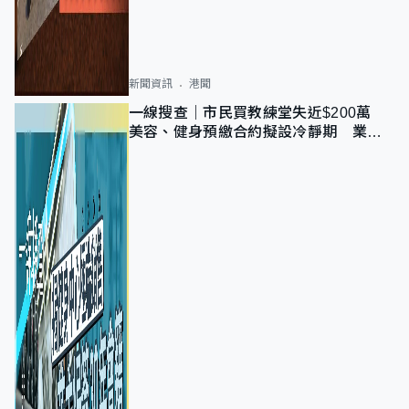
新聞資訊
港聞
一線搜查｜市民買教練堂失近$200萬
美容、健身預繳合約擬設冷靜期 業界
憂退款計法對商戶不公