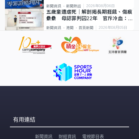
2026年08月06日
新聞資訊
新聞熱話
五歲童遭虐死｜解剖揭長期捱餓、傷痕
纍纍 母認罪判囚22年 官斥冷血：同
類案最惡劣
2026年08月05日
新聞資訊
港聞
首頁新聞
有用連結
新聞資訊
財經資訊
電視節目表