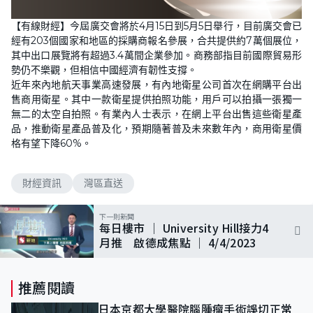
【有線財經】今屆廣交會將於4月15日到5月5日舉行，目前廣交會已
經有203個國家和地區的採購商報名參展，合共提供約7萬個展位，
其中出口展覽將有超過3.4萬間企業參加。商務部指目前國際貿易形
勢仍不樂觀，但相信中國經濟有韌性支撐。
近年來內地航天事業高速發展，有內地衛星公司首次在網購平台出
售商用衛星。其中一款衛星提供拍照功能，用戶可以拍攝一張獨一
無二的太空自拍照。有業內人士表示，在網上平台出售這些衛星產
品，推動衛星產品普及化，預期隨著普及未來數年內，商用衛星價
格有望下降60%。
財經資訊
灣區直送
下一則新聞
每日樓市 │ University Hill接力4
月推 啟德成焦點 │ 4/4/2023
推薦閱讀
日本京都大學醫院腦腫瘤手術誤切正常