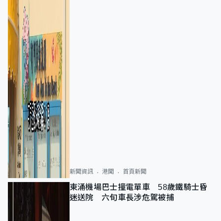
新聞資訊
港聞
首頁新聞
東涌機場巴士撞電單車 58歲鐵騎士昏
迷送院 六旬車長涉危駕被捕