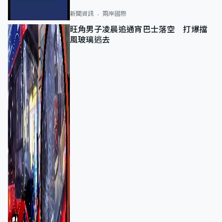
新聞資訊
兩岸國際
旺角男子凌晨追通宵巴士落空 打爆擋
風玻璃逃去