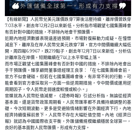
【有線新聞】人民幣兌美元匯價跌穿7算後沽壓持續，離岸價曾跌穿
7.03水平，創去年12月2日以來新低。分析指市場觀望七國集團峰會
有否針對中國的措施，不排除內地會干預匯價。
近期內地經濟數據表現遠差過預期，市場對復蘇動力成疑。在憧憬
減息下，離岸及在岸人民幣兌美元跌穿7算，官方中間價繼續大幅低
開，周四報6.9967，跌219點子，創去年12月7日以來新低。分析估
計離岸及在岸價，短期繼續在7以上水平窄幅上落。
而市場正觀望七國集團峰會有否針對中國的措施，不排除內地會出
手干預匯價。臻享顧問董事總經理王良享：「在七國集團峰會前，
官方不似會硬碰。但若在七國集團峰會後，有非常不利的行動，可
能會看到官方會採取另一方面一些逆周期措施，令中間價或運用逆
周期因子，令人民幣走弱速度較慢或較小。」
官媒就為人民幣貶值減壓，《證券時報》引述分析指，無論從經濟
基本面，還是貨幣政策周期看，人民幣匯率都不具備持續調整的基
礎。今次短期波動，更多是受避險情緒影響在外圍經濟下行，內地
經濟持續復蘇前景下，人民幣不存在大幅貶值空間。內地《經濟日
報》就認為中國國際收支平衡，外匯儲備規模繼續穩居全球第一，
良好的基本面對人民幣匯價，形成有力支撐。