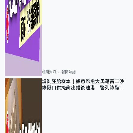
新聞資訊
新聞熱話
調亂胚胎樣本｜據悉希愈大馬籍員工涉
錄假口供掩飾出錯後離港 警列詐騙
正通緝在逃人士