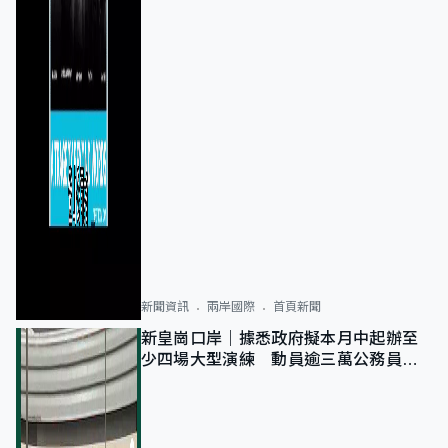
新聞資訊
兩岸國際
首頁新聞
新皇崗口岸｜據悉政府擬本月中起辦至
少四場大型演練 動員逾三萬公務員人
次測試