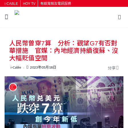
i-CABLE
HOY TV
有線寬頻及電訊服務
返回
人民幣曾穿7算 分析：觀望G7有否對
按輸入鍵開始搜尋
華措施 官媒：內地經濟持續復蘇、沒
大幅貶值空間
i-Cable
2023年05月18日
分享