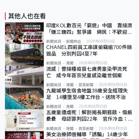
其他人也在看
印度KOL數百元「窮遊」中國 靠接濟
「嫌三嫌四」惹爭議 網民：不歡迎劣
質旅客
2026年08月02日
新聞資訊
新聞熱話
CHANEL四前員工串謀偷竊逾700件銷
毀品 分別判囚4至7年
2026年08月03日
新聞資訊
港聞
流感｜曾接種疫苗七歲男童染甲流死
亡 成今年首宗兒童感染離世個案
2026年08月04日
新聞資訊
港聞
首頁新聞
九龍城學生宿舍地盤39歲安全經理失
足 14樓墮至4樓工作台、送院不治
2026年08月03日
新聞資訊
港聞
五歲童遭虐死｜解剖揭長期捱餓、傷痕
纍纍 母認罪判囚22年 官斥冷血：同
類案最惡劣
2026年08月05日
新聞資訊
港聞
首頁新聞
美女治療師借輔導「誘騙」14歲少年