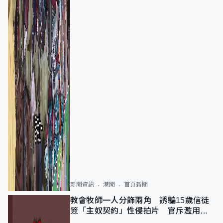
新聞資訊
港聞
首頁新聞
教會牧師一人分飾兩角 誘騙15歲信徒
簽「主奴契約」性侵拍片 官斥濫用教
友信任、二審判囚9年