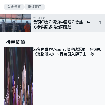
財金總覽
財經資訊
下一則新聞
發現印度洋沉沒中國遠洋漁船 中
方參與搜救撈出兩遺體
推薦閱讀
港隊奪世界Cosplay峰會總冠軍 神還原
《魔物獵人》、舞台融入獅子山 參賽
者：讓大家認識香港