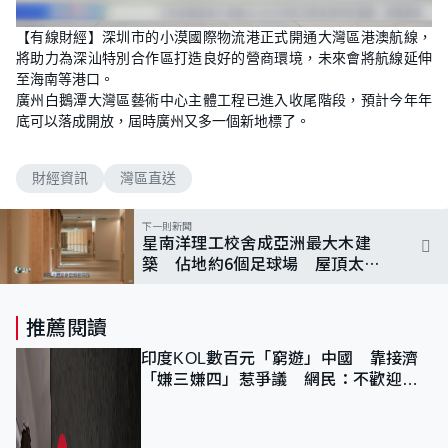
【有線財經】深圳市的小漠國際物流港正式開通大灣區港澳航線，
將助力為深汕特別合作區打造良好的營商環境，未來會將航線延伸
至海南等港口。
廣州白鵝潭大灣區藝術中心主體工程已進入收尾階段，預計今年年
底可以落成開放，屆時廣州又多一個新地標了。
財經資訊
灣區直送
下一則新聞
星南洋理工校舍成亞洲最大木建
築 佔地約6個足球場 屋頂太陽
能板年產逾50萬度電
推薦閱讀
印度KOL數百元「窮遊」中國 靠接濟
「嫌三嫌四」惹爭議 網民：不歡迎劣
質旅客