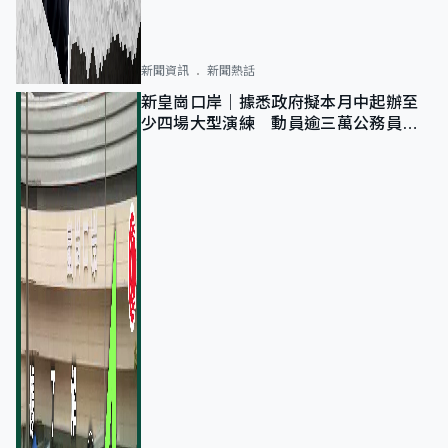
新聞資訊
新聞熱話
新皇崗口岸｜據悉政府擬本月中起辦至
少四場大型演練 動員逾三萬公務員人
次測試