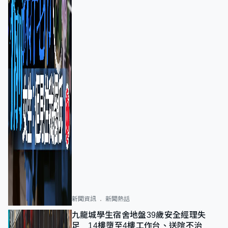
新聞資訊
新聞熱話
九龍城學生宿舍地盤39歲安全經理失
足 14樓墮至4樓工作台、送院不治