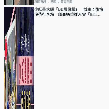
新聞資訊
港聞
首頁新聞
小紅書大曬「BB展戰績」 博主：後悔
沒帶行李箱 職員揭重複入會「阻止唔
到」