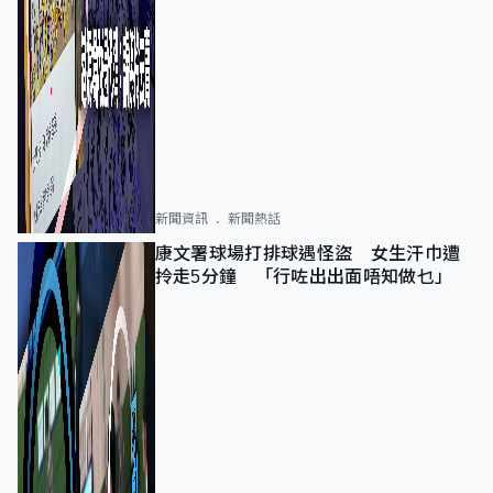
新聞資訊
新聞熱話
康文署球場打排球遇怪盜 女生汗巾遭
拎走5分鐘 「行咗出出面唔知做乜」