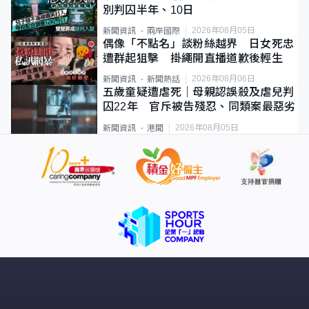
別判囚半年、10日
2026年08月05日
新聞資訊
兩岸國際
偶像「不點名」談粉絲越界 日女死忠
遭群起狙擊 掛繩開直播道歉後輕生
2026年08月06日
新聞資訊
新聞熱話
五歲童疑遭虐死｜母親認誤殺及虐兒判
囚22年 官斥被告殘忍、同類案最惡劣
2026年08月05日
新聞資訊
港聞