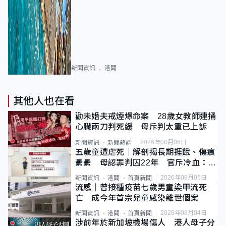
新聞資訊
港聞
其他人也在看
勸未婚夫戒煙爆命案 28歲女教師連捅
心臟兩刀判死緩 母斥判太重已上訴
2026年08月05日
新聞資訊
新聞熱話
五歲童遭虐死｜解剖揭長期捱餓、傷痕
纍纍 母認罪判囚22年 官斥冷血：同
類案最惡劣
2026年08月05日
新聞資訊
港聞
首頁新聞
流感｜曾接種疫苗七歲男童染甲流死
亡 成今年首宗兒童感染離世個案
2026年08月04日
新聞資訊
港聞
首頁新聞
涉前年於新加坡機場傷人 港人母子分