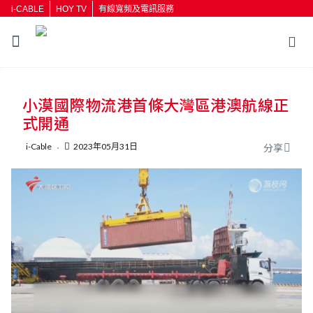
i-CABLE
HOY TV
有線寬頻及電訊服務
返回
小漠國際物流港首條大灣區港澳航線正
按輸入鍵開始搜尋
式開通
i-Cable
2023年05月31日
分享