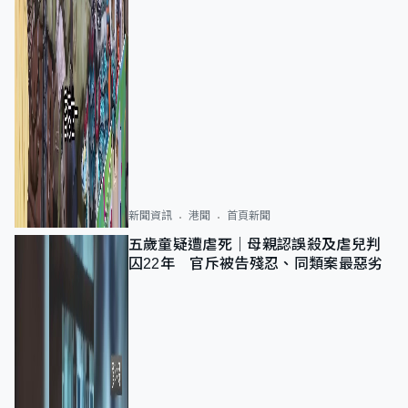
新聞資訊
港聞
首頁新聞
五歲童疑遭虐死｜母親認誤殺及虐兒判
囚22年 官斥被告殘忍、同類案最惡劣