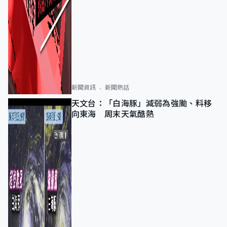
新聞資訊
新聞熱話
天文台：「白海豚」減弱為強颱、料移
向東海 周末天氣酷熱