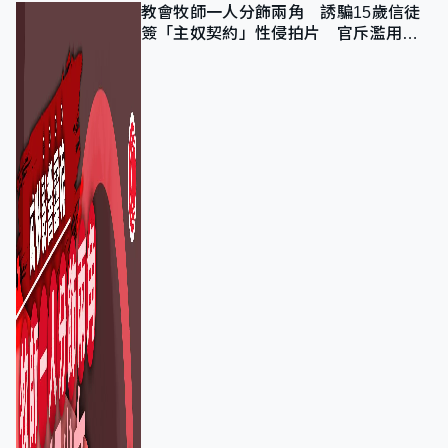
教會牧師一人分飾兩角 誘騙15歲信徒
簽「主奴契約」性侵拍片 官斥濫用教
友信任、二審判囚9年