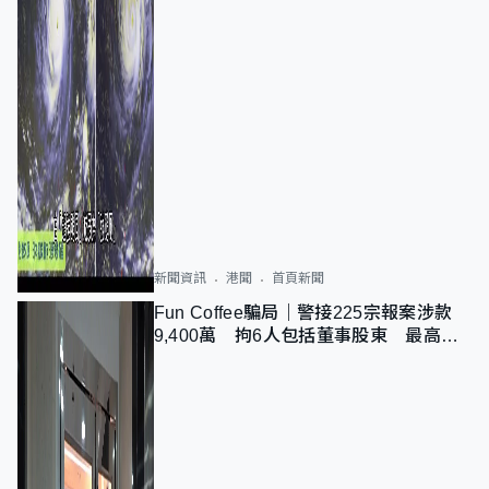
新聞資訊
港聞
首頁新聞
Fun Coffee騙局｜警接225宗報案涉款
9,400萬 拘6人包括董事股東 最高金
額一宗涉近千萬