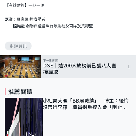
【有線財經】一期一匯
嘉賓：羅家聰 經濟學者
陸庭龍 鴻鵠資產管理行政總裁及首席投資總監
財經資訊
下一則新聞
DSE｜逾200人放榜前已獲八大直
接錄取
推薦閱讀
小紅書大曬「BB展戰績」 博主：後悔
沒帶行李箱 職員揭重複入會「阻止唔
到」