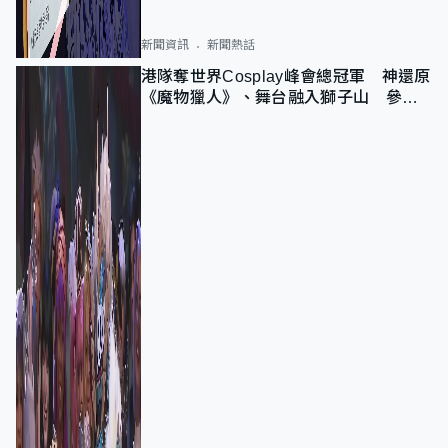
新聞資訊
新聞熱話
港隊奪世界Cosplay峰會總冠軍 神還原
《魔物獵人》、舞台融入獅子山 參賽
者：讓大家認識香港