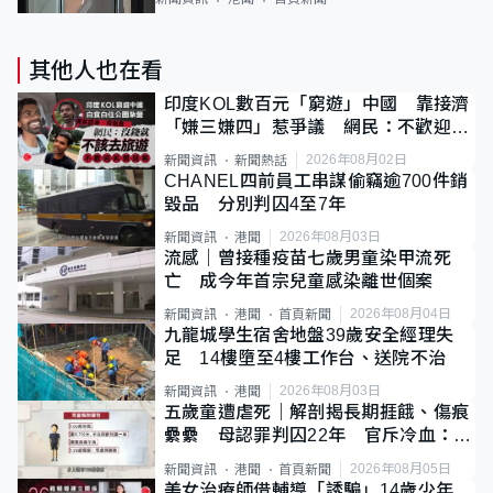
其他人也在看
印度KOL數百元「窮遊」中國 靠接濟
「嫌三嫌四」惹爭議 網民：不歡迎劣
質旅客
2026年08月02日
新聞資訊
新聞熱話
CHANEL四前員工串謀偷竊逾700件銷
毀品 分別判囚4至7年
2026年08月03日
新聞資訊
港聞
流感｜曾接種疫苗七歲男童染甲流死
亡 成今年首宗兒童感染離世個案
2026年08月04日
新聞資訊
港聞
首頁新聞
九龍城學生宿舍地盤39歲安全經理失
足 14樓墮至4樓工作台、送院不治
2026年08月03日
新聞資訊
港聞
五歲童遭虐死｜解剖揭長期捱餓、傷痕
纍纍 母認罪判囚22年 官斥冷血：同
類案最惡劣
2026年08月05日
新聞資訊
港聞
首頁新聞
美女治療師借輔導「誘騙」14歲少年