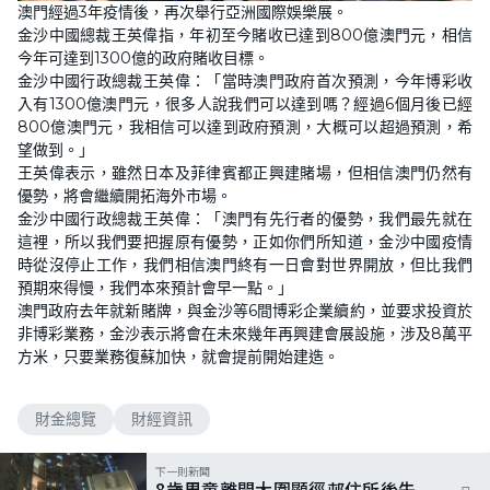
澳門經過3年疫情後，再次舉行亞洲國際娛樂展。
金沙中國總裁王英偉指，年初至今賭收已達到800億澳門元，相信
今年可達到1300億的政府賭收目標。
金沙中國行政總裁王英偉：「當時澳門政府首次預測，今年博彩收
入有1300億澳門元，很多人說我們可以達到嗎？經過6個月後已經
800億澳門元，我相信可以達到政府預測，大概可以超過預測，希
望做到。」
王英偉表示，雖然日本及菲律賓都正興建賭場，但相信澳門仍然有
優勢，將會繼續開拓海外市場。
金沙中國行政總裁王英偉：「澳門有先行者的優勢，我們最先就在
這裡，所以我們要把握原有優勢，正如你們所知道，金沙中國疫情
時從沒停止工作，我們相信澳門終有一日會對世界開放，但比我們
預期來得慢，我們本來預計會早一點。」
澳門政府去年就新賭牌，與金沙等6間博彩企業續約，並要求投資於
非博彩業務，金沙表示將會在未來幾年再興建會展設施，涉及8萬平
方米，只要業務復蘇加快，就會提前開始建造。
財金總覽
財經資訊
下一則新聞
8歲男童離開大圍顯徑邨住所後失