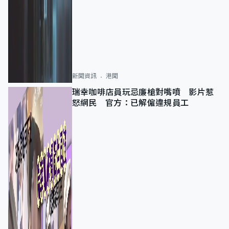
新聞資訊
港聞
瑞幸咖啡店員玩忌廉槍對嘴噴 影片惹
怒網民 官方：已解僱違規員工