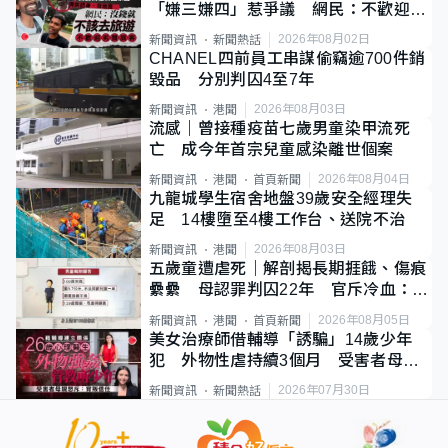
「嫌三嫌四」惹爭議 網民：不歡迎劣
質旅客
2026年08月02日
新聞資訊
新聞熱話
CHANEL四前員工串謀偷竊逾700件銷
毀品 分別判囚4至7年
2026年08月03日
新聞資訊
港聞
流感｜曾接種疫苗七歲男童染甲流死
亡 成今年首宗兒童感染離世個案
2026年08月04日
新聞資訊
港聞
首頁新聞
九龍城學生宿舍地盤39歲安全經理失
足 14樓墮至4樓工作台、送院不治
2026年08月03日
新聞資訊
港聞
五歲童遭虐死｜解剖揭長期捱餓、傷痕
纍纍 母認罪判囚22年 官斥冷血：同
類案最惡劣
2026年08月05日
新聞資訊
港聞
首頁新聞
美女治療師借輔導「誘騙」14歲少年
犯 外物性虐持續3個月 受害者母：
要保護其他人
2026年07月30日
新聞資訊
新聞熱話