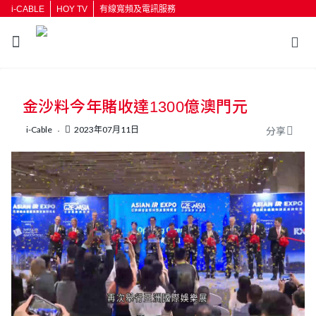
i-CABLE
HOY TV
有線寬頻及電訊服務
返回
金沙料今年賭收達1300億澳門元
按輸入鍵開始搜尋
i-Cable
2023年07月11日
分享