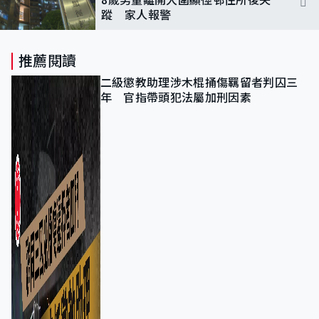
蹤 家人報警
推薦閱讀
二級懲教助理涉木棍捅傷羈留者判囚三
年 官指帶頭犯法屬加刑因素