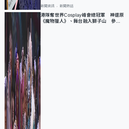
新聞資訊
新聞熱話
港隊奪世界Cosplay峰會總冠軍 神還原
《魔物獵人》、舞台融入獅子山 參賽
者：讓大家認識香港