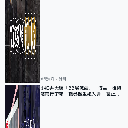
新聞資訊
港聞
小紅書大曬「BB展戰績」 博主：後悔
沒帶行李箱 職員揭重複入會「阻止唔
到」