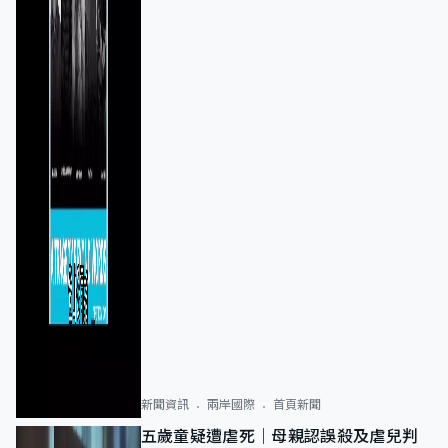
新聞資訊
兩岸國際
首頁新聞
五歲童疑遭虐死｜母親認誤殺及虐兒判