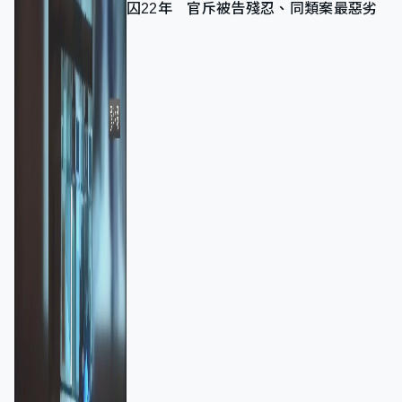
囚22年 官斥被告殘忍、同類案最惡劣