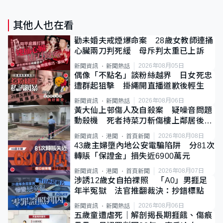
其他人也在看
勸未婚夫戒煙爆命案 28歲女教師連捅
心臟兩刀判死緩 母斥判太重已上訴
2026年08月05日
新聞資訊
新聞熱話
偶像「不點名」談粉絲越界 日女死忠
遭群起狙擊 掛繩開直播道歉後輕生
2026年08月06日
新聞資訊
新聞熱話
黃大仙上邨傷人及自殺案 疑噪音問題
動殺機 死者持菜刀斬傷樓上鄰居後墮
斃
2026年08月08日
新聞資訊
港聞
首頁新聞
43歲主婦墮內地公安電騙陷阱 分81次
轉賬「保證金」損失近6900萬元
2026年08月07日
新聞資訊
港聞
首頁新聞
涉誘12歲女自拍祼照 「A0」男捱足
年半冤獄 法官推翻裁決：抄錯標點
2026年08月06日
新聞資訊
新聞熱話
五歲童遭虐死｜解剖揭長期捱餓、傷痕