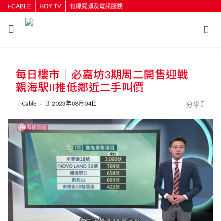
i-CABLE
HOY TV
有線寬頻及電訊服務
返回
每日樓市｜必嘉坊3期周二開售迎戰
按輸入鍵開始搜尋
親海駅II推低鄰近二手叫價
i-Cable
2023年08月04日
分享