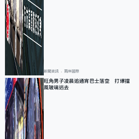
新聞資訊
兩岸國際
旺角男子凌晨追通宵巴士落空 打爆擋
風玻璃逃去