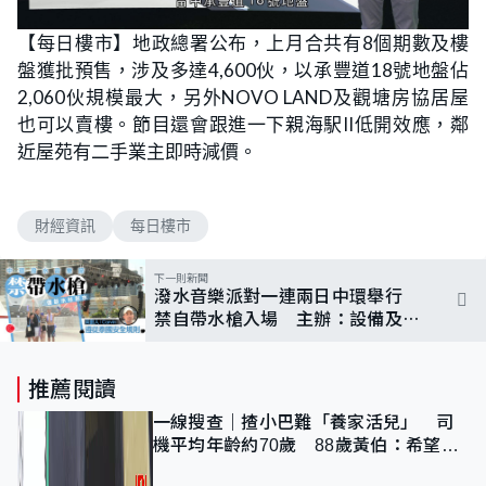
【每日樓市】地政總署公布，上月合共有8個期數及樓
盤獲批預售，涉及多達4,600伙，以承豐道18號地盤佔
2,060伙規模最大，另外NOVO LAND及觀塘房協居屋
也可以賣樓。節目還會跟進一下親海駅II低開效應，鄰
近屋苑有二手業主即時減價。
財經資訊
每日樓市
下一則新聞
潑水音樂派對一連兩日中環舉行
禁自帶水槍入場 主辦：設備及規
則跟足泰國
推薦閱讀
一線搜查｜揸小巴難「養家活兒」 司
機平均年齡約70歲 88歲黃伯：希望一
直揸落去