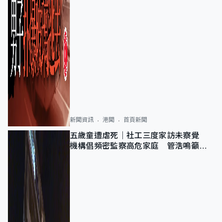
新聞資訊
港聞
首頁新聞
五歲童遭虐死｜社工三度家訪未察覺
機構倡頻密監察高危家庭 管浩鳴籲加
強跨部門協作