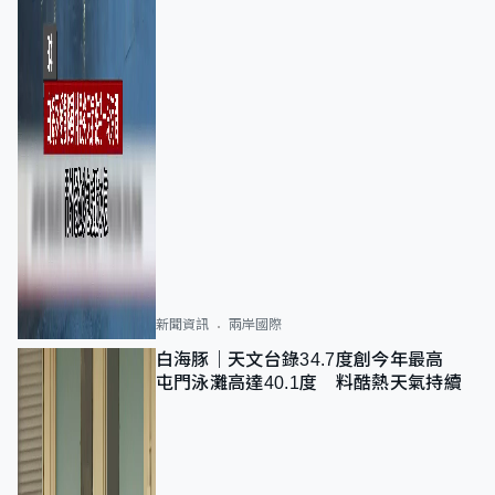
新聞資訊
兩岸國際
白海豚｜天文台錄34.7度創今年最高
屯門泳灘高達40.1度 料酷熱天氣持續