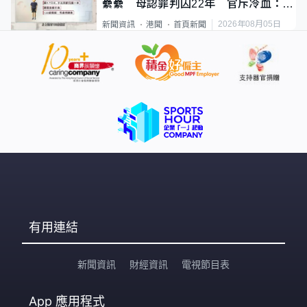
纍纍 母認罪判囚22年 官斥冷血：同
類案最惡劣
2026年08月05日
新聞資訊
港聞
首頁新聞
有用連結
新聞資訊
財經資訊
電視節目表
App
應用程式