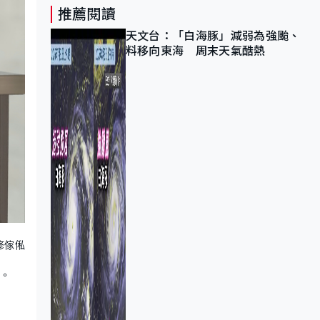
推薦閱讀
天文台：「白海豚」減弱為強颱、
料移向東海 周末天氣酷熱
修傢俬
。