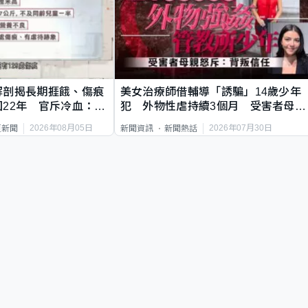
解剖揭長期捱餓、傷痕
美女治療師借輔導「誘騙」14歲少年
22年 官斥冷血：同
犯 外物性虐持續3個月 受害者母：
要保護其他人
2026年08月05日
2026年07月30日
頁新聞
新聞資訊
新聞熱話