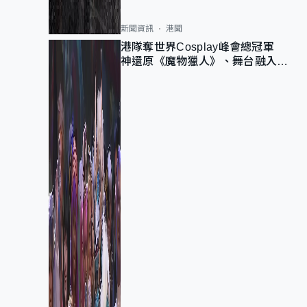
新聞資訊
港聞
港隊奪世界Cosplay峰會總冠軍
神還原《魔物獵人》、舞台融入獅
子山 參賽者：讓大家認識香港