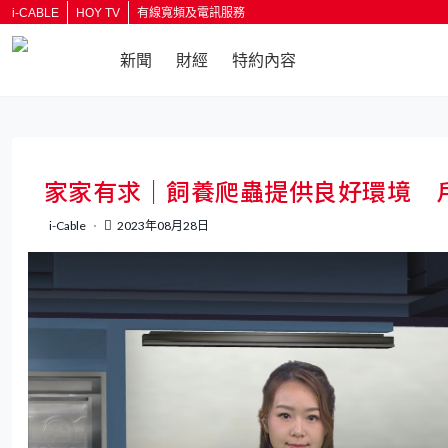
i-CABLE
HOY TV
有線寬頻及電訊服務
新聞
財經
特約內容
返回
家家有求｜飼養爬蟲提供良好環境 
i-Cable
2023年08月28日