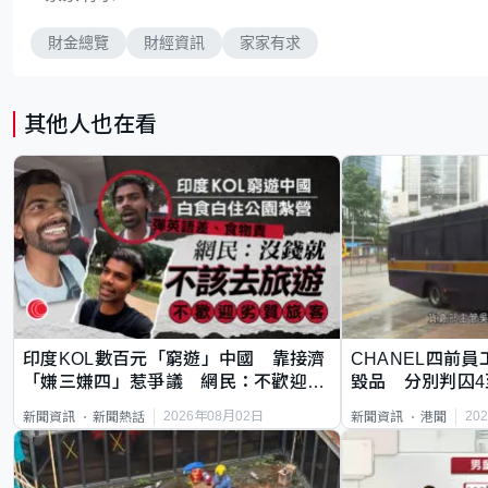
財金總覽
財經資訊
家家有求
其他人也在看
印度KOL數百元「窮遊」中國 靠接濟
CHANEL四前員
「嫌三嫌四」惹爭議 網民：不歡迎劣
毀品 分別判囚4
質旅客
2026年08月02日
20
新聞資訊
新聞熱話
新聞資訊
港聞