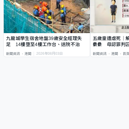
九龍城學生宿舍地盤39歲安全經理失
五歲童遭虐死｜
足 14樓墮至4樓工作台、送院不治
纍纍 母認罪判囚
類案最惡劣
2026年08月03日
新聞資訊
港聞
新聞資訊
港聞
首