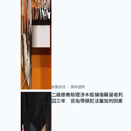
新聞資訊
兩岸國際
二級懲教助理涉木棍捅傷羈留者判
囚三年 官指帶頭犯法屬加刑因素