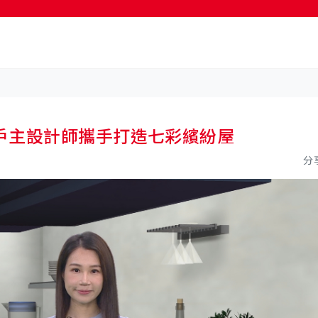
按輸入鍵開始搜尋
戶主設計師攜手打造七彩繽紛屋
分