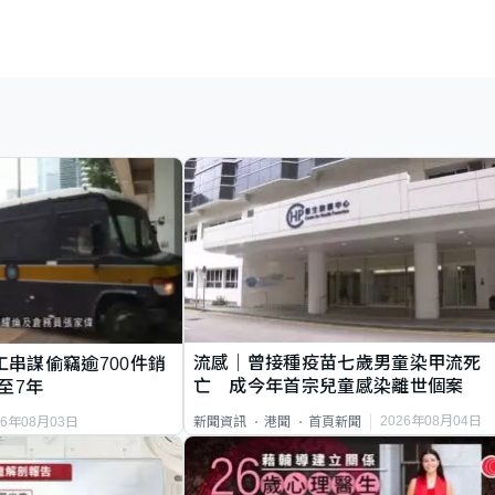
流感｜曾接種疫苗七歲男童染甲流死
工串謀偷竊逾700件銷
亡 成今年首宗兒童感染離世個案
至7年
2026年08月04日
新聞資訊
港聞
首頁新聞
26年08月03日