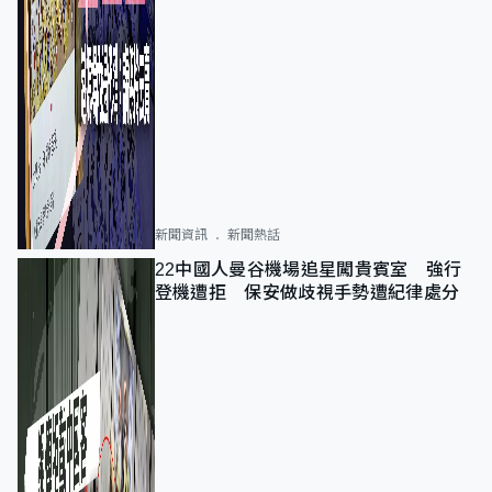
新聞資訊
新聞熱話
22中國人曼谷機場追星闖貴賓室 強行
登機遭拒 保安做歧視手勢遭紀律處分