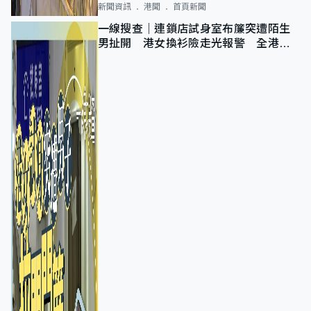
新聞資訊
港聞
首頁新聞
一線搜查｜連鎖店試身室布簾突遭陌生
男扯開 港女換衫險走光報警 全港分
店急換實體門