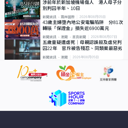
涉前年於新加坡機場傷人 港人母子分
別判囚半年、10日
2026年08月05日
新聞資訊
兩岸國際
43歲主婦墮內地公安電騙陷阱 分81次
轉賬「保證金」損失近6900萬元
2026年08月07日
新聞資訊
港聞
首頁新聞
五歲童疑遭虐死｜母親認誤殺及虐兒判
囚22年 官斥被告殘忍、同類案最惡劣
2026年08月05日
新聞資訊
港聞