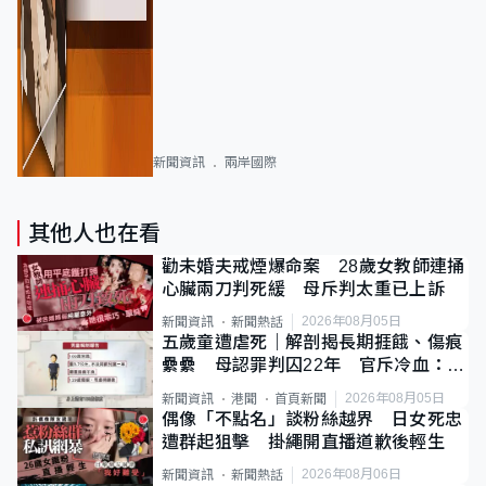
新聞資訊
兩岸國際
其他人也在看
勸未婚夫戒煙爆命案 28歲女教師連捅
心臟兩刀判死緩 母斥判太重已上訴
2026年08月05日
新聞資訊
新聞熱話
五歲童遭虐死｜解剖揭長期捱餓、傷痕
纍纍 母認罪判囚22年 官斥冷血：同
類案最惡劣
2026年08月05日
新聞資訊
港聞
首頁新聞
偶像「不點名」談粉絲越界 日女死忠
遭群起狙擊 掛繩開直播道歉後輕生
2026年08月06日
新聞資訊
新聞熱話