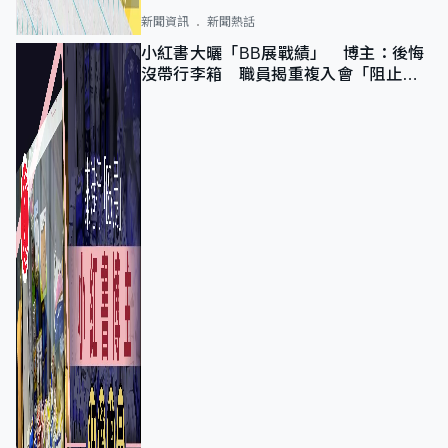
新聞資訊
新聞熱話
小紅書大曬「BB展戰績」 博主：後悔
沒帶行李箱 職員揭重複入會「阻止唔
到」