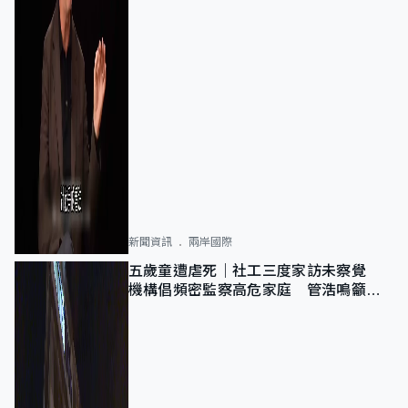
新聞資訊
兩岸國際
五歲童遭虐死｜社工三度家訪未察覺
機構倡頻密監察高危家庭 管浩鳴籲加
強跨部門協作