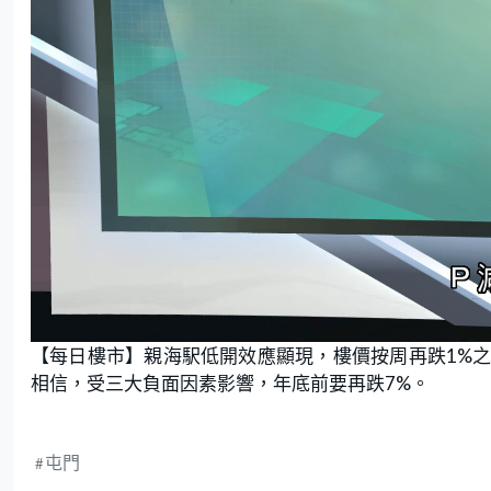
L
U
o
n
【每日樓市】親海駅低開效應顯現，樓價按周再跌1%之
a
m
d
u
e
t
相信，受三大負面因素影響，年底前要再跌7%。
d
e
:
8
.
1
6
%
屯門