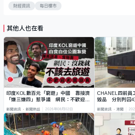
財經資訊
每日樓市
其他人也在看
印度KOL數百元「窮遊」中國 靠接濟
CHANEL四前員
「嫌三嫌四」惹爭議 網民：不歡迎劣
毀品 分別判囚4
質旅客
2026年08月02日
20
新聞資訊
新聞熱話
新聞資訊
港聞