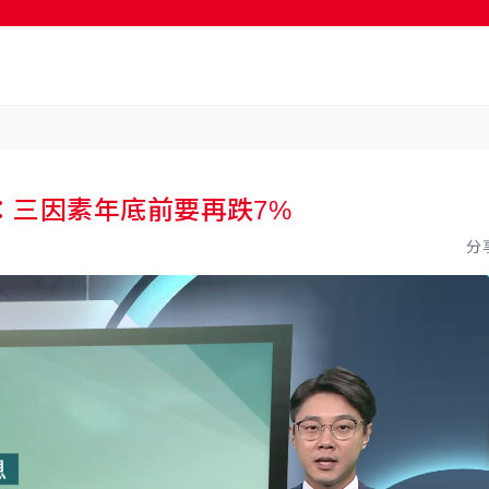
按輸入鍵開始搜尋
：三因素年底前要再跌7%
分