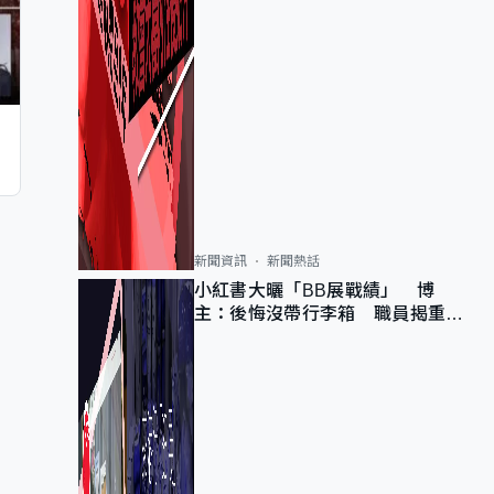
新聞資訊
新聞熱話
小紅書大曬「BB展戰績」 博
主：後悔沒帶行李箱 職員揭重複
入會「阻止唔到」