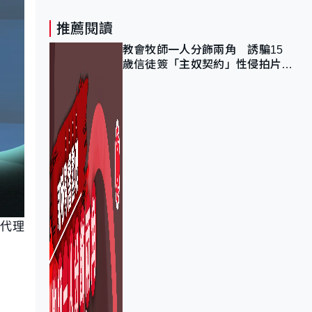
推薦閱讀
教會牧師一人分飾兩角 誘騙15
歲信徒簽「主奴契約」性侵拍片
官斥濫用教友信任、二審判囚9年
的代理