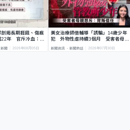
解剖揭長期捱餓、傷痕
美女治療師借輔導「誘騙」14歲少年
22年 官斥冷血：同
犯 外物性虐持續3個月 受害者母：
要保護其他人
2026年08月05日
2026年07月30日
頁新聞
新聞資訊
新聞熱話