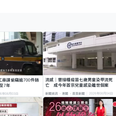
流感｜曾接種疫苗七歲男童染甲流死
工串謀偷竊逾700件銷
亡 成今年首宗兒童感染離世個案
至7年
2026年08月04日
新聞資訊
港聞
首頁新聞
26年08月03日