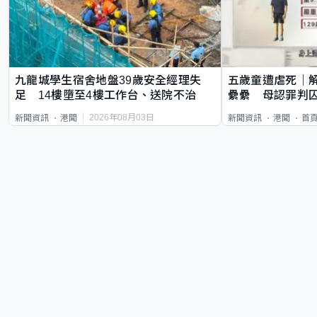
九龍城學生宿舍地盤39歲安全經理失
五歲童遭虐死｜
足 14樓墮至4樓工作台、送院不治
纍纍 母認罪判囚
類案最惡劣
2026年08月03日
新聞資訊
港聞
新聞資訊
港聞
首