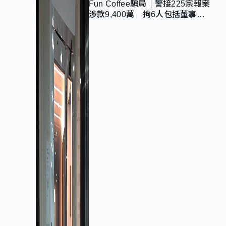
Fun Coffee騙局｜警接225宗報案
涉款9,400萬 拘6人包括董事股
東 最高金額一宗涉近千萬