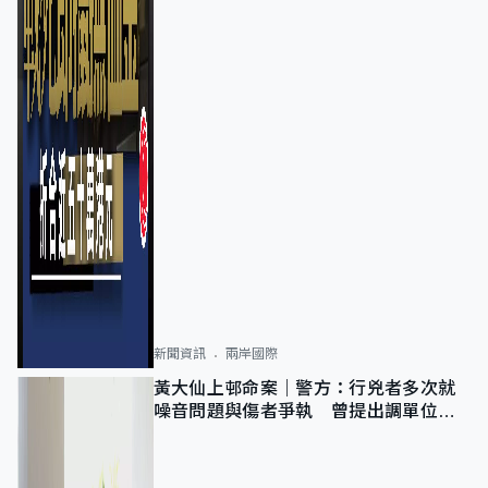
新聞資訊
兩岸國際
黃大仙上邨命案｜警方：行兇者多次就
噪音問題與傷者爭執 曾提出調單位已
獲批