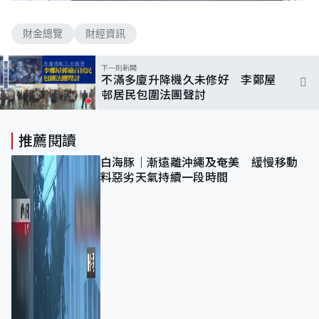
n
a
m
d
u
e
t
財金總覽
財經資訊
d
e
:
3
.
下一則新聞
5
不滿多廈升降機久未修好 李鄭屋
7
%
邨居民包圍法團聲討
推薦閱讀
白海豚｜漸遠離沖繩及奄美 緩慢移動
料惡劣天氣持續一段時間