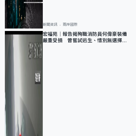
新聞資訊
兩岸國際
宏福苑｜報告揭殉職消防員何偉豪裝備
嚴重受損 曾嘗試逃生、惜別無選擇下
棄裝備墮樓