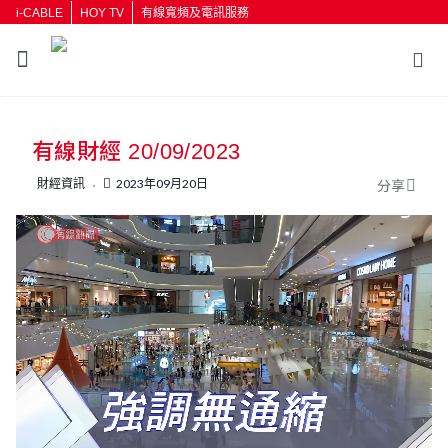
i-CABLE
HOY TV
有線寬頻及電訊服務
返回
有線財經 20/09/2023
按輸入鍵開始搜尋
財經資訊
2023年09月20日
分享
L
U
o