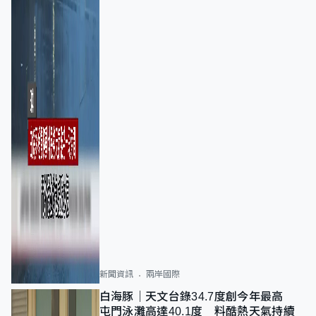
新聞資訊
兩岸國際
白海豚｜天文台錄34.7度創今年最高
屯門泳灘高達40.1度 料酷熱天氣持續