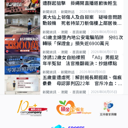
遭群起狙擊 掛繩開直播道歉後輕生
2026年08月06日
新聞資訊
新聞熱話
黃大仙上邨傷人及自殺案 疑噪音問題
動殺機 死者持菜刀斬傷樓上鄰居後墮
斃
2026年08月08日
新聞資訊
港聞
首頁新聞
43歲主婦墮內地公安電騙陷阱 分81次
轉賬「保證金」損失近6900萬元
2026年08月07日
新聞資訊
港聞
首頁新聞
涉誘12歲女自拍祼照 「A0」男捱足
年半冤獄 法官推翻裁決：抄錯標點
2026年08月06日
新聞資訊
新聞熱話
五歲童遭虐死｜解剖揭長期捱餓、傷痕
纍纍 母認罪判囚22年 官斥冷血：同
類案最惡劣
2026年08月05日
新聞資訊
港聞
首頁新聞