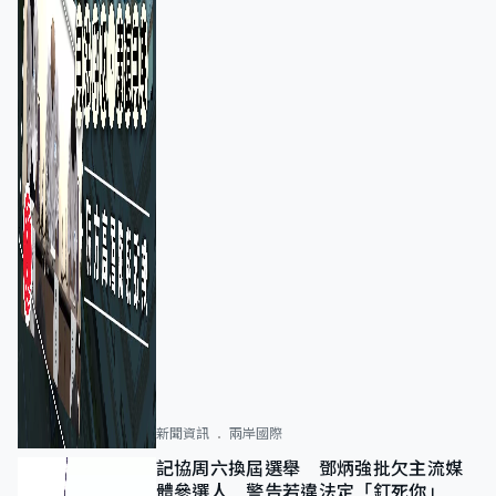
新聞資訊
兩岸國際
記協周六換屆選舉 鄧炳強批欠主流媒
體參選人 警告若違法定「釘死你」