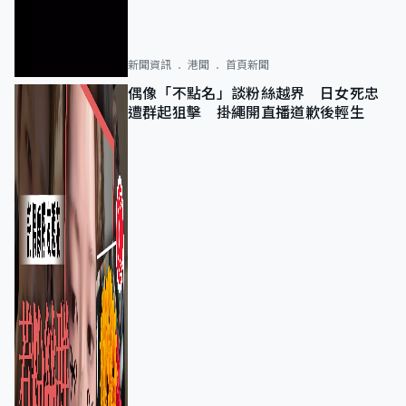
新聞資訊
港聞
首頁新聞
偶像「不點名」談粉絲越界 日女死忠
遭群起狙擊 掛繩開直播道歉後輕生