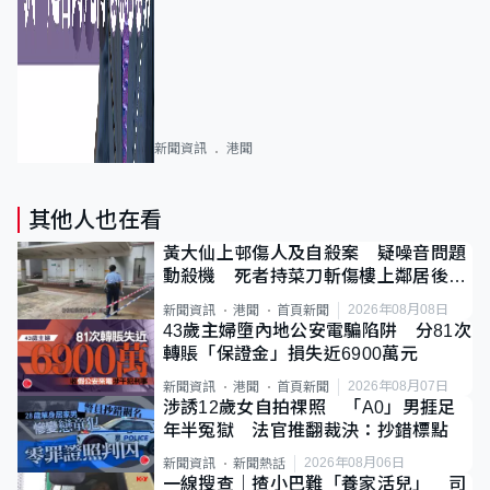
新聞資訊
港聞
其他人也在看
黃大仙上邨傷人及自殺案 疑噪音問題
動殺機 死者持菜刀斬傷樓上鄰居後墮
斃
2026年08月08日
新聞資訊
港聞
首頁新聞
43歲主婦墮內地公安電騙陷阱 分81次
轉賬「保證金」損失近6900萬元
2026年08月07日
新聞資訊
港聞
首頁新聞
涉誘12歲女自拍祼照 「A0」男捱足
年半冤獄 法官推翻裁決：抄錯標點
2026年08月06日
新聞資訊
新聞熱話
一線搜查｜揸小巴難「養家活兒」 司