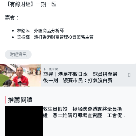
n
【有線財經】一期一匯
a
m
d
u
e
t
d
e
嘉賓：
:
2
.
2
林銘添 外匯商品分析師
9
%
梁振輝 渣打香港財富管理投資策略主管
財經資訊
下一則新聞
亞運｜港足不敵日本 球員拼至最
後一刻 觀賽市民：打氣沒白費
推薦閱讀
救生員假證｜拯溺總會透露將全員換
證 憑二維碼可即場查資歷 工會促加
強巡查