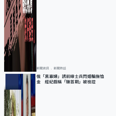
新聞資訊
新聞熱話
俄「黑寡婦」誘前線士兵閃婚騙撫恤
金 經紀戲稱「賺首期」被檢控