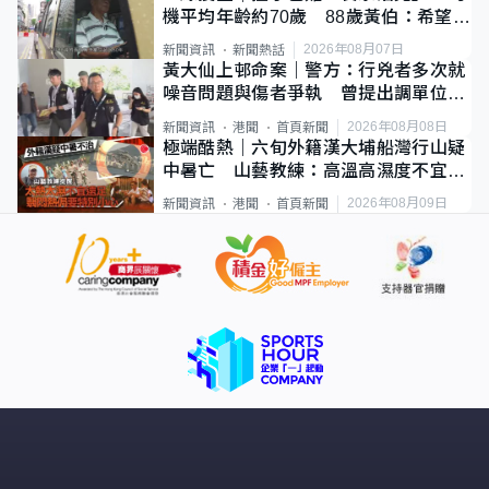
機平均年齡約70歲 88歲黃伯：希望一
直揸落去
2026年08月07日
新聞資訊
新聞熱話
黃大仙上邨命案｜警方：行兇者多次就
噪音問題與傷者爭執 曾提出調單位已
獲批
2026年08月08日
新聞資訊
港聞
首頁新聞
極端酷熱｜六旬外籍漢大埔船灣行山疑
中暑亡 山藝教練：高溫高濕度不宜遠
足
2026年08月09日
新聞資訊
港聞
首頁新聞