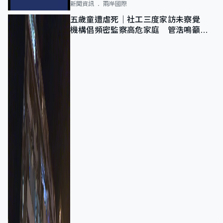
新聞資訊
兩岸國際
五歲童遭虐死｜社工三度家訪未察覺
機構倡頻密監察高危家庭 管浩鳴籲加
強跨部門協作