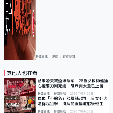
新聞資訊
港聞
首頁新聞
其他人也在看
勸未婚夫戒煙爆命案 28歲女教師連捅
心臟兩刀判死緩 母斥判太重已上訴
2026年08月05日
新聞資訊
新聞熱話
偶像「不點名」談粉絲越界 日女死忠
遭群起狙擊 掛繩開直播道歉後輕生
2026年08月06日
新聞資訊
新聞熱話