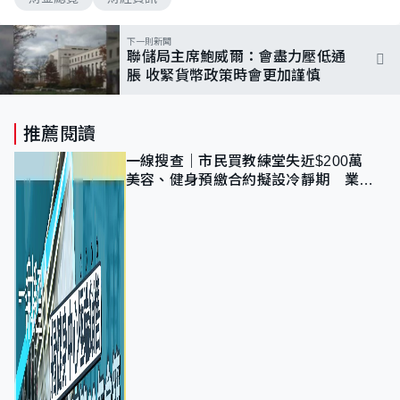
下一則新聞
聯儲局主席鮑威爾：會盡力壓低通
脹 收緊貨幣政策時會更加謹慎
推薦閱讀
一線搜查｜市民買教練堂失近$200萬
美容、健身預繳合約擬設冷靜期 業界
憂退款計法對商戶不公