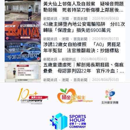
黃大仙上邨傷人及自殺案 疑噪音問題
動殺機 死者持菜刀斬傷樓上鄰居後墮
斃
2026年08月08日
新聞資訊
港聞
首頁新聞
43歲主婦墮內地公安電騙陷阱 分81次
轉賬「保證金」損失近6900萬元
2026年08月07日
新聞資訊
港聞
首頁新聞
涉誘12歲女自拍祼照 「A0」男捱足
年半冤獄 法官推翻裁決：抄錯標點
2026年08月06日
新聞資訊
新聞熱話
五歲童遭虐死｜解剖揭長期捱餓、傷痕
纍纍 母認罪判囚22年 官斥冷血：同
類案最惡劣
2026年08月05日
新聞資訊
港聞
首頁新聞