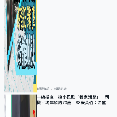
新聞資訊
新聞熱話
一線搜查｜揸小巴難「養家活兒」 司
機平均年齡約70歲 88歲黃伯：希望一
直揸落去