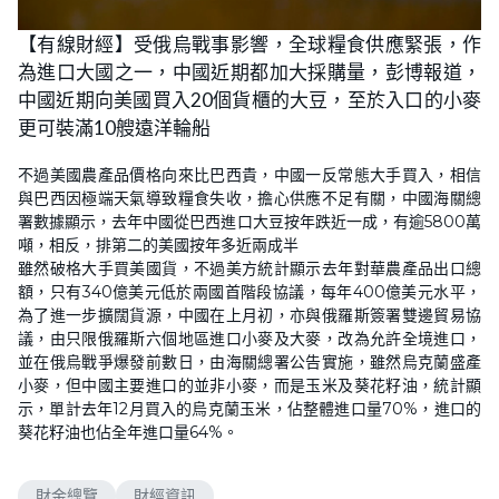
【有線財經】受俄烏戰事影響，全球糧食供應緊張，作
為進口大國之一，中國近期都加大採購量，彭博報道，
中國近期向美國買入20個貨櫃的大豆，至於入口的小麥
更可裝滿10艘遠洋輪船
不過美國農產品價格向來比巴西貴，中國一反常態大手買入，相信
與巴西因極端天氣導致糧食失收，擔心供應不足有關，中國海關總
署數據顯示，去年中國從巴西進口大豆按年跌近一成，有逾5800萬
噸，相反，排第二的美國按年多近兩成半
雖然破格大手買美國貨，不過美方統計顯示去年對華農產品出口總
額，只有340億美元低於兩國首階段協議，每年400億美元水平，
為了進一步擴闊貨源，中國在上月初，亦與俄羅斯簽署雙邊貿易協
議，由只限俄羅斯六個地區進口小麥及大麥，改為允許全境進口，
並在俄烏戰爭爆發前數日，由海關總署公告實施，雖然烏克蘭盛產
小麥，但中國主要進口的並非小麥，而是玉米及葵花籽油，統計顯
示，單計去年12月買入的烏克蘭玉米，佔整體進口量70%，進口的
葵花籽油也佔全年進口量64%。
財金總覽
財經資訊