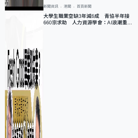
新聞資訊
港聞
首頁新聞
大學生職業空缺3年減6成 青協半年接
660宗求助 人力資源學會：AI浪潮重整
職位需求