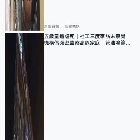
新聞資訊
新聞熱話
五歲童遭虐死｜社工三度家訪未察覺
機構倡頻密監察高危家庭 管浩鳴籲加
強跨部門協作