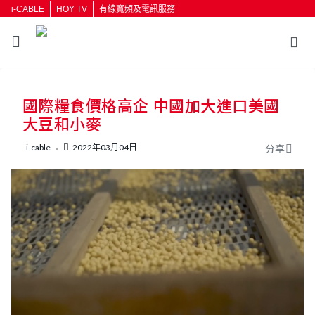
i-CABLE
HOY TV
有線寬頻及電訊服務
返回
國際糧食價格高企 中國加大進口美國
按輸入鍵開始搜尋
大豆和小麥
i-cable
2022年03月04日
分享