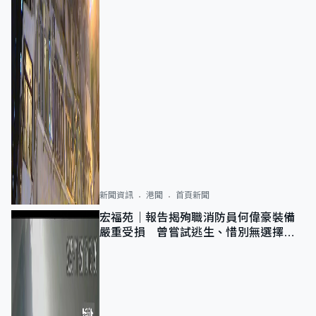
新聞資訊
港聞
首頁新聞
宏福苑｜報告揭殉職消防員何偉豪裝備
嚴重受損 曾嘗試逃生、惜別無選擇下
棄裝備墮樓