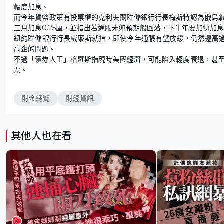
幅度加息。
而今年貨幣政策有投票權的克利夫蘭聯儲銀行行長梅斯特認為俄烏
三月加息0.25厘，並指出若通脹未如預期般回落，下半年要加快加
紐約聯儲銀行行長威廉斯就指，即使今年通脹有望放緩，仍然遠高過
高企的問題。
不過「債券大王」格羅斯指現時美國經濟，可能陷入輕度衰退，甚
票。
財金總覽
財經資訊
其他人也在看