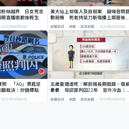
談粉絲越界 日女死忠
黃大仙上邨傷人及自殺案 疑噪音問
繩開直播道歉後輕生
動殺機 死者持菜刀斬傷樓上鄰居後
斃
2026年08月06日
2026年08月08日
新聞資訊
港聞
首頁新聞
祼照 「A0」男捱足
五歲童遭虐死｜解剖揭長期捱餓、傷
推翻裁決：抄錯標點
纍纍 母認罪判囚22年 官斥冷血：
類案最惡劣
2026年08月06日
2026年08月05日
新聞資訊
港聞
首頁新聞