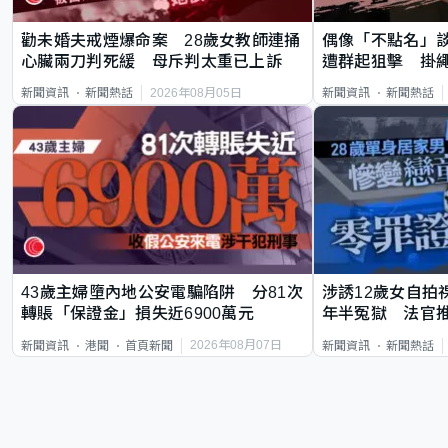
勸未婚夫戒煙爆命案 28歲女教師連捅
偶像「不點名」
心臟兩刀判死緩 母斥判太重已上訴
遭群起狙擊 掛
2026年08月05日
新聞資訊
新聞熱話
新聞資訊
新聞熱話
43歲主婦墮內地公安電騙陷阱 分81次
涉誘12歲女自拍
轉賬「保證金」損失近6900萬元
年半冤獄 法官
2026年08月07日
新聞資訊
港聞
首頁新聞
新聞資訊
新聞熱話