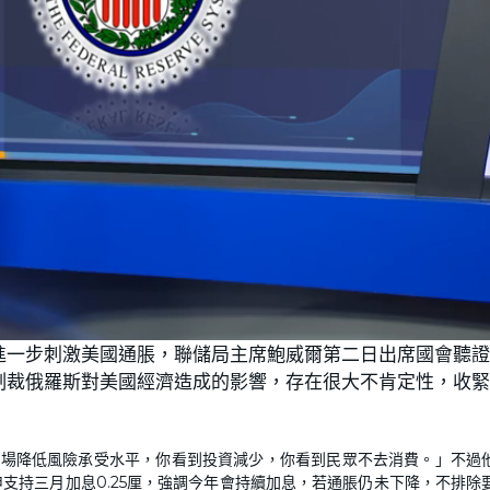
進一步刺激美國通脹，聯儲局主席鮑威爾第二日出席國會聽
制裁俄羅斯對美國經濟造成的影響，存在很大不肯定性，收
市場降低風險承受水平，你看到投資減少，你看到民眾不去消費。」不過
支持三月加息0.25厘，強調今年會持續加息，若通脹仍未下降，不排除