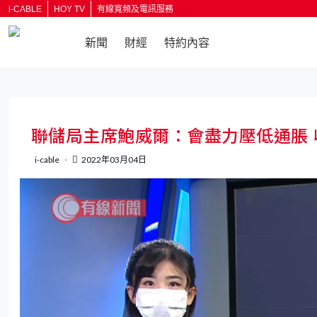
i-CABLE
HOY TV
有線寬頻及電訊服務
新聞
財經
特約內容
返回
聯儲局主席鮑威爾：會盡力壓低通脹
i-cable
2022年03月04日