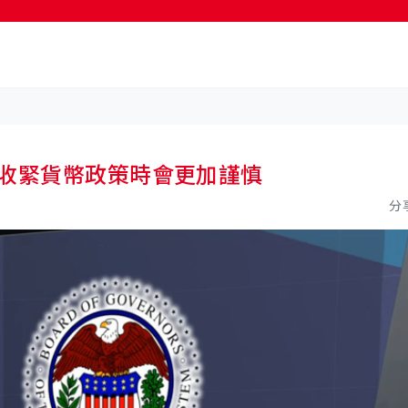
按輸入鍵開始搜尋
 收緊貨幣政策時會更加謹慎
分