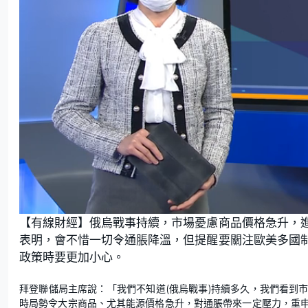
L
U
o
n
【有線財經】俄烏戰事持續，市場憂慮商品價格急升，
a
m
d
u
e
t
表明，會不惜一切令通脹降溫，但提醒要關注歐美多國
d
e
:
政策時要更加小心。
3
1
.
8
9
拜登聯儲局主席說：「我們不知道(俄烏戰事)持續多久，我們看到
%
時局勢令大宗商品、尤其能源價格急升，對通脹帶來一定壓力，重申