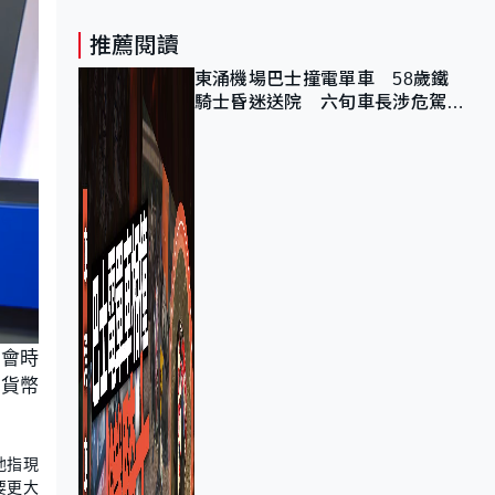
推薦閱讀
東涌機場巴士撞電單車 58歲鐵
騎士昏迷送院 六旬車長涉危駕被
捕
證會時
緊貨幣
他指現
要更大