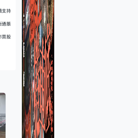
續支持
衡通脹
市買股