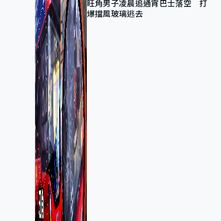
旺角男子凌晨追通宵巴士落空 打
爆擋風玻璃逃去