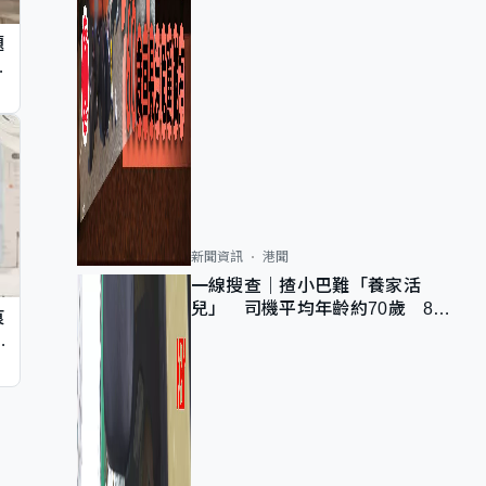
題
墮
新聞資訊
港聞
一線搜查｜揸小巴難「養家活
兒」 司機平均年齡約70歲 88
痕
歲黃伯：希望一直揸落去
同