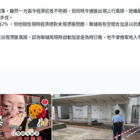
戰事，雖然一方面令經濟前景不明朗，但同時令通脹出現上行風險，她繼
息步伐。
2% ，但他相信現時經濟絕對未現滯脹問題，聯儲局有空間去加息以抗
至出現滯脹風險，認為聯儲局現時啟動加息是為時已晚，他不會進取地入