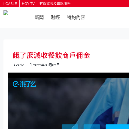
i-CABLE
HOY TV
有線寬頻及電訊服務
新聞
財經
特約內容
返回
餓了麼減收餐飲商戶佣金
i-cable
2022年03月02日