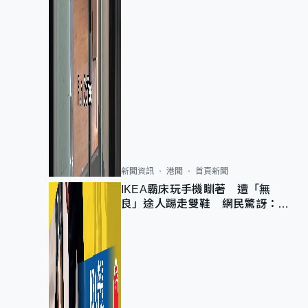
新聞資訊
港聞
首頁新聞
IKEA霸床玩手機瞓著 遭「無
良」途人踢走雙鞋 網民驚訝：冇
著襪咁盡！？