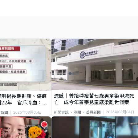
流感｜曾接種疫苗七歲男童染甲流死
解剖揭長期捱餓、傷痕
亡 成今年首宗兒童感染離世個案
22年 官斥冷血：同
2026年08月04日
新聞資訊
港聞
首頁新聞
2026年08月05日
頁新聞