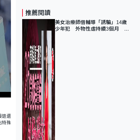
推薦閱讀
美女治療師借輔導「誘騙」14歲
少年犯 外物性虐持續3個月 受
害者母：要保護其他人
接退還
出特殊