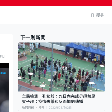
搜尋
下一則新聞
享
全民檢測 孔繁毅：九日內完成毋須禁足
梁子超：疫情未緩和反而加劇傳播
2022年03月02日
新聞資訊
港聞