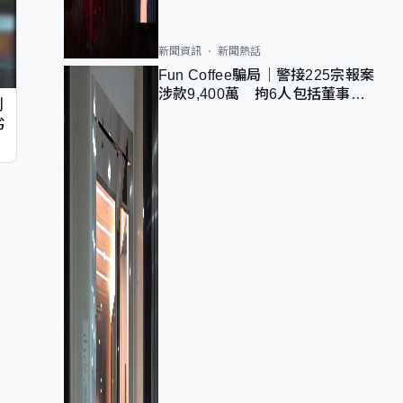
新聞資訊
新聞熱話
Fun Coffee騙局｜警接225宗報案
涉款9,400萬 拘6人包括董事股
判
東 最高金額一宗涉近千萬
劣