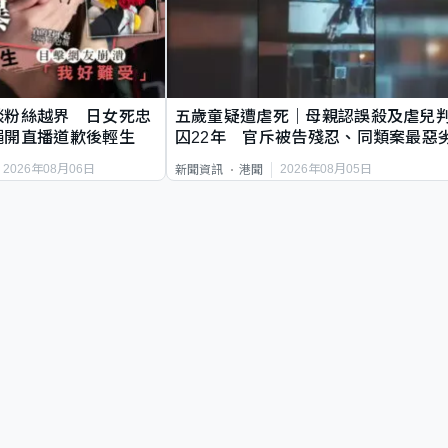
談粉絲越界 日女死忠
五歲童疑遭虐死｜母親認誤殺及虐兒
繩開直播道歉後輕生
囚22年 官斥被告殘忍、同類案最惡
2026年08月06日
2026年08月05日
新聞資訊
港聞