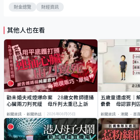
財金總覽
財經資訊
其他人也在看
勸未婚夫戒煙爆命案 28歲女教師連捅
五歲童遭虐死｜
心臟兩刀判死緩 母斥判太重已上訴
纍纍 母認罪判囚
類案最惡劣
2026年08月05日
新聞資訊
新聞熱話
新聞資訊
港聞
首