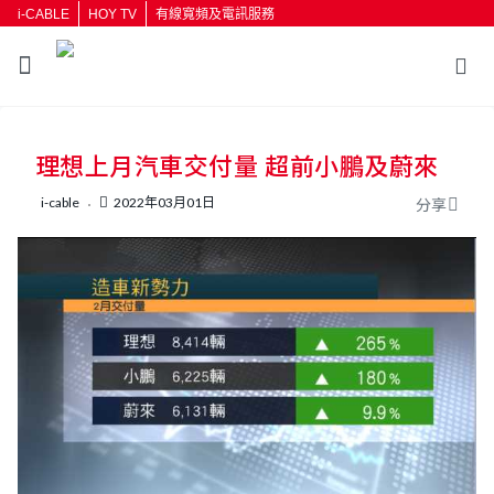
i-CABLE
HOY TV
有線寬頻及電訊服務
返回
理想上月汽車交付量 超前小鵬及蔚來
按輸入鍵開始搜尋
i-cable
2022年03月01日
分享