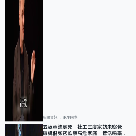
新聞資訊
兩岸國際
五歲童遭虐死｜社工三度家訪未察覺
機構倡頻密監察高危家庭 管浩鳴籲加