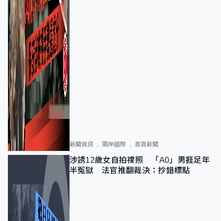
新聞資訊
兩岸國際
首頁新聞
涉誘12歲女自拍祼照 「A0」男捱足年
半冤獄 法官推翻裁決：抄錯標點