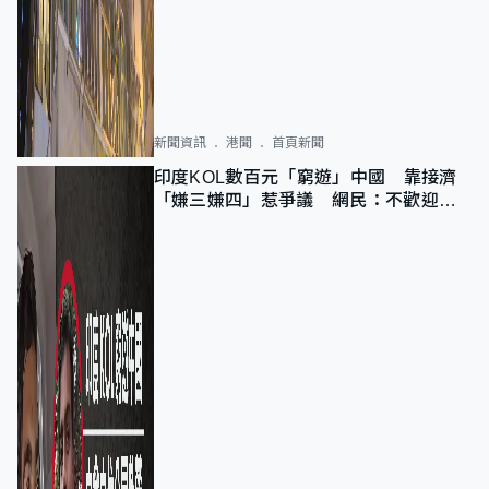
新聞資訊
港聞
首頁新聞
印度KOL數百元「窮遊」中國 靠接濟
「嫌三嫌四」惹爭議 網民：不歡迎劣
質旅客