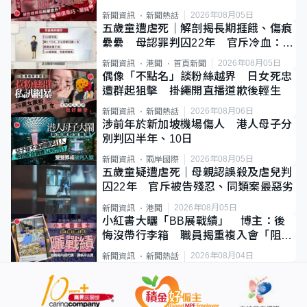
2026年08月05日
新聞資訊
新聞熱話
五歲童遭虐死｜解剖揭長期捱餓、傷痕
纍纍 母認罪判囚22年 官斥冷血：同
類案最惡劣
2026年08月05日
新聞資訊
港聞
首頁新聞
偶像「不點名」談粉絲越界 日女死忠
遭群起狙擊 掛繩開直播道歉後輕生
2026年08月06日
新聞資訊
新聞熱話
涉前年於新加坡機場傷人 港人母子分
別判囚半年、10日
2026年08月05日
新聞資訊
兩岸國際
五歲童疑遭虐死｜母親認誤殺及虐兒判
囚22年 官斥被告殘忍、同類案最惡劣
2026年08月05日
新聞資訊
港聞
小紅書大曬「BB展戰績」 博主：後
悔沒帶行李箱 職員揭重複入會「阻止
唔到」
2026年08月04日
新聞資訊
新聞熱話