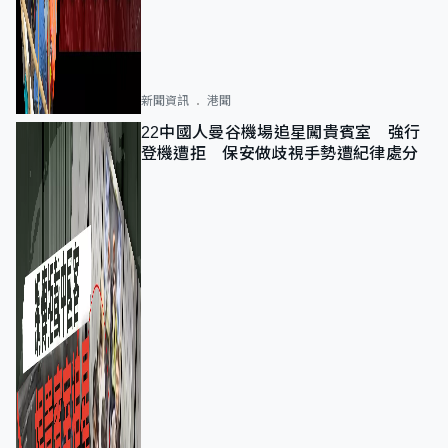
新聞資訊
港聞
22中國人曼谷機場追星闖貴賓室 強行
登機遭拒 保安做歧視手勢遭紀律處分