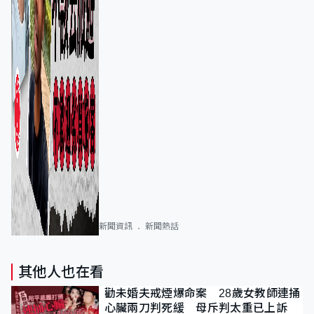
新聞資訊
新聞熱話
其他人也在看
勸未婚夫戒煙爆命案 28歲女教師連捅
心臟兩刀判死緩 母斥判太重已上訴