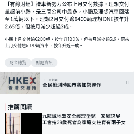
【有線財經】造車新勢力公布上月交付數據，理想交付
量超前小鵬，是三間公司中最多，小鵬及理想汽車回落
至1萬輛以下，理想2月交付逾8400輛理想ONE按年升
2.65倍，但按月減少超過3成。
小鵬上月交付逾6200輛，按年升180%，但按月減少逾5成，蔚來
上月交付逾6100輛汽車 ，按年升近一成。
財金總覽
財經資訊
下一則新聞
全民檢測時股市將如常運作
推薦閱讀
九龍城地盤安全經理墮斃 家屬認屍
工會指39歲死者為家庭支柱育有兩子女