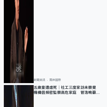
新聞資訊
兩岸國際
五歲童遭虐死｜社工三度家訪未察覺
機構倡頻密監察高危家庭 管浩鳴籲加
強跨部門協作