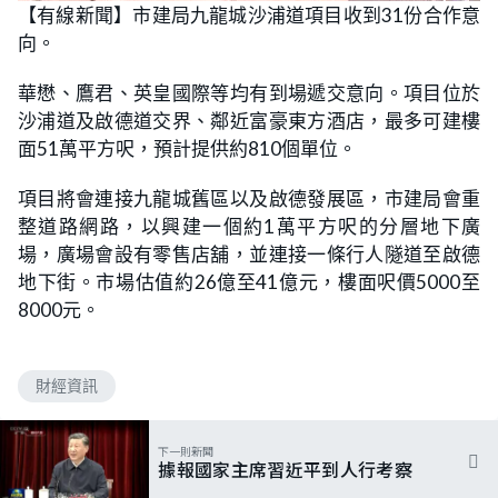
n
【有線新聞】市建局九龍城沙浦道項目收到31份合作意
a
m
d
u
向。
e
t
d
e
:
3
華懋、鷹君、英皇國際等均有到場遞交意向。項目位於
8
.
沙浦道及啟德道交界、鄰近富豪東方酒店，最多可建樓
4
6
面51萬平方呎，預計提供約810個單位。
%
項目將會連接九龍城舊區以及啟德發展區，市建局會重
整道路網路，以興建一個約1萬平方呎的分層地下廣
場，廣場會設有零售店舖，並連接一條行人隧道至啟德
地下街。市場估值約26億至41億元，樓面呎價5000至
8000元。
財經資訊
下一則新聞
據報國家主席習近平到人行考察