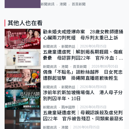
新聞資訊
港聞
首頁新聞
其他人也在看
勸未婚夫戒煙爆命案 28歲女教師連捅
心臟兩刀判死緩 母斥判太重已上訴
2026年08月05日
新聞資訊
新聞熱話
五歲童遭虐死｜解剖揭長期捱餓、傷痕
纍纍 母認罪判囚22年 官斥冷血：同
類案最惡劣
2026年08月05日
新聞資訊
港聞
首頁新聞
偶像「不點名」談粉絲越界 日女死忠
遭群起狙擊 掛繩開直播道歉後輕生
2026年08月06日
新聞資訊
新聞熱話
涉前年於新加坡機場傷人 港人母子分
別判囚半年、10日
2026年08月05日
新聞資訊
兩岸國際
五歲童疑遭虐死｜母親認誤殺及虐兒判
囚22年 官斥被告殘忍、同類案最惡劣
2026年08月05日
新聞資訊
港聞