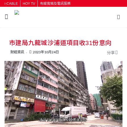
i-CABLE
HOY TV
有線寬頻及電訊服務
返回
市建局九龍城沙浦道項目收31份意向
按輸入鍵開始搜尋
財經資訊
2023年10月24日
分享
L
U
o