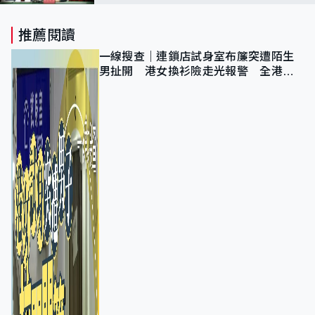
推薦閱讀
一線搜查｜連鎖店試身室布簾突遭陌生
男扯開 港女換衫險走光報警 全港分
店急換實體門