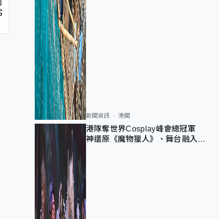
判
劣
新聞資訊
港聞
港隊奪世界Cosplay峰會總冠軍
神還原《魔物獵人》、舞台融入獅
子山 參賽者：讓大家認識香港