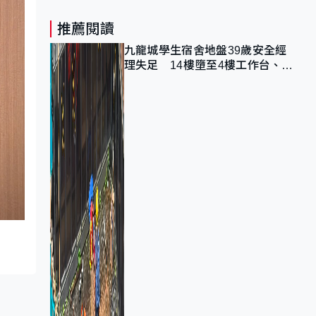
推薦閱讀
九龍城學生宿舍地盤39歲安全經
理失足 14樓墮至4樓工作台、送
院不治