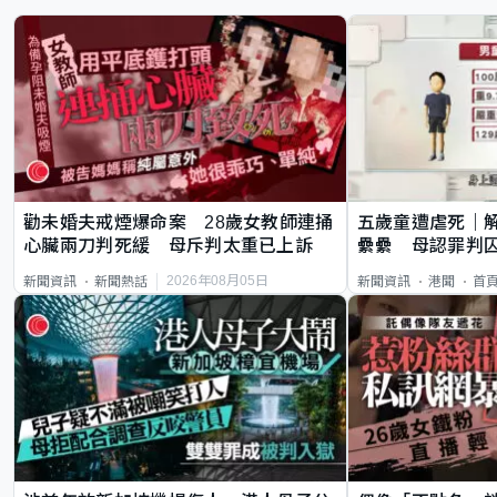
勸未婚夫戒煙爆命案 28歲女教師連捅
五歲童遭虐死｜
心臟兩刀判死緩 母斥判太重已上訴
纍纍 母認罪判囚
類案最惡劣
2026年08月05日
新聞資訊
新聞熱話
新聞資訊
港聞
首