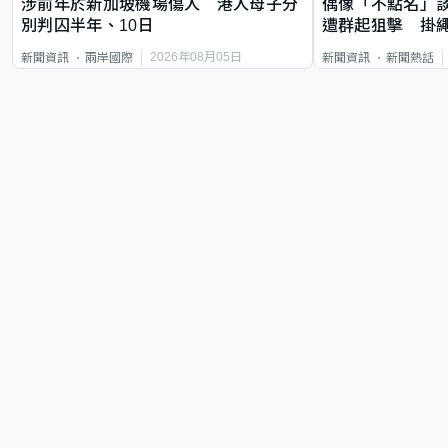
涉前年於新加坡機場傷人 港人母子分
偶像「不點名」
別判囚半年、10日
遭群起狙擊 掛
2026年08月05日
新聞資訊
兩岸國際
新聞資訊
新聞熱話