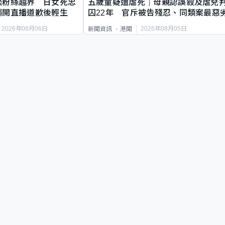
談粉絲越界 日女死忠
五歲童疑遭虐死｜母親認誤殺及虐兒
繩開直播道歉後輕生
囚22年 官斥被告殘忍、同類案最惡
2026年08月06日
2026年08月05日
新聞資訊
港聞