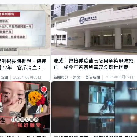
流感｜曾接種疫苗七歲男童染甲流死
解剖揭長期捱餓、傷痕
亡 成今年首宗兒童感染離世個案
22年 官斥冷血：同
2026年08月04日
新聞資訊
港聞
首頁新聞
2026年08月05日
頁新聞