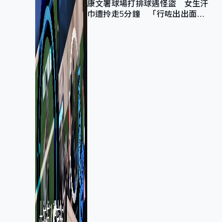
康文署球場打排球遇怪盜 女生汗
巾遭拎走5分鐘 「行咗出出面唔
知做乜」