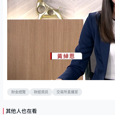
L
U
o
n
a
m
d
u
e
t
d
e
財金總覽
財經資訊
交易所直播室
:
1
.
9
9
%
其他人也在看