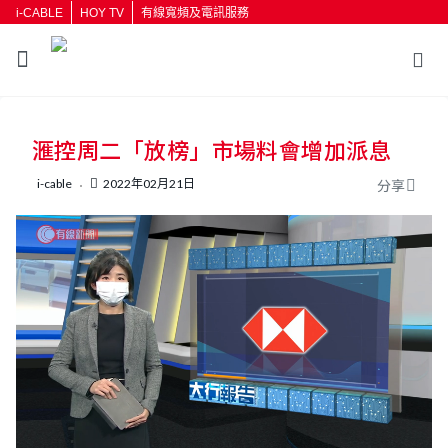
i-CABLE
HOY TV
有線寬頻及電訊服務
返回
滙控周二「放榜」市場料會增加派息
按輸入鍵開始搜尋
i-cable
2022年02月21日
分享
L
U
o