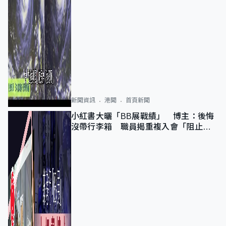
新聞資訊
港聞
首頁新聞
小紅書大曬「BB展戰績」 博主：後悔
沒帶行李箱 職員揭重複入會「阻止唔
到」