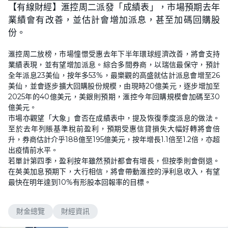
n
【有線財經】滙控周二派發「成績表」，市場預期去年
a
m
d
u
業績會有改善，並估計會增加派息，甚至加碼回購股
e
t
d
e
:
份。
5
5
.
滙控周二放榜，市場憧憬受惠去年下半年環球經濟改善，將會支持
1
8
業績表現，並有望增加派息。綜合多間券商，以瑞信最保守，預計
%
全年派息23美仙，按年多53%，最樂觀的高盛就估計派息會增至26
美仙，並會逐步擴大回購股份規模，由現時20億美元，逐步增加至
2025年的40億美元，美銀則預期，滙控今年回購規模會加碼至30
億美元。
市場亦觀望「大象」會否在成績表中，提及恢復季度派息的做法。
至於去年列賬基準稅前盈利，預期受惠信貸損失大幅好轉將會倍
升，券商估計介乎188億至195億美元，按年增長1.1倍至1.2倍，亦超
出疫情前水平。
若單計第四季，盈利按年雖然預計都會有增長，但按季則會倒退。
在英美加息預期下，大行相信，將會帶動滙控的淨利息收入，有望
最快在明年達到10%有形股本回報率的目標。
財金總覽
財經資訊