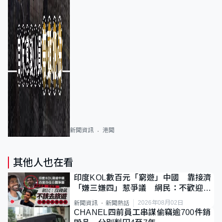
新聞資訊
港聞
其他人也在看
印度KOL數百元「窮遊」中國 靠接濟
「嫌三嫌四」惹爭議 網民：不歡迎劣
質旅客
2026年08月02日
新聞資訊
新聞熱話
CHANEL四前員工串謀偷竊逾700件銷