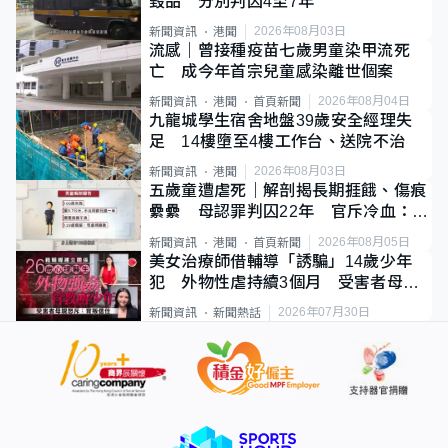
毀品 分別判囚4至7年
2026年08月03日
新聞資訊
港聞
流感｜曾接種疫苗七歲男童染甲流死
亡 成今年首宗兒童感染離世個案
2026年08月04日
新聞資訊
港聞
首頁新聞
九龍城學生宿舍地盤39歲安全經理失
足 14樓墮至4樓工作台、送院不治
2026年08月03日
新聞資訊
港聞
五歲童遭虐死｜解剖揭長期捱餓、傷痕
纍纍 母認罪判囚22年 官斥冷血：同
類案最惡劣
2026年08月05日
新聞資訊
港聞
首頁新聞
美女治療師借輔導「誘騙」14歲少年
犯 外物性虐持續3個月 受害者母：
要保護其他人
2026年07月30日
新聞資訊
新聞熱話