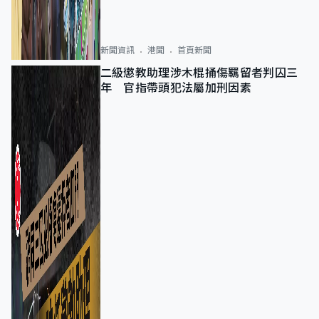
新聞資訊
港聞
首頁新聞
二級懲教助理涉木棍捅傷羈留者判囚三
年 官指帶頭犯法屬加刑因素