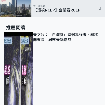
下一則新聞
【環視RCEP】企業看RCEP
推薦閱讀
天文台：「白海豚」減弱為強颱、料移
向東海 周末天氣酷熱