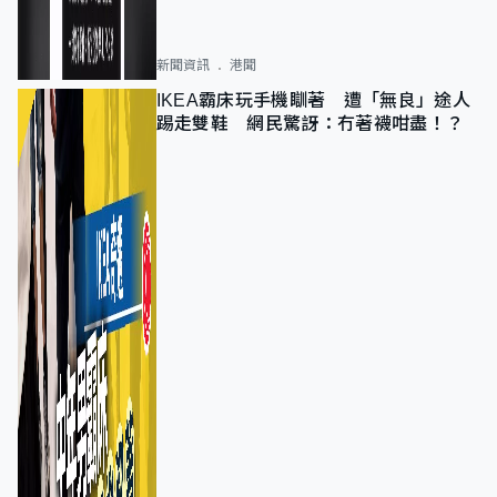
新聞資訊
港聞
IKEA霸床玩手機瞓著 遭「無良」途人
踢走雙鞋 網民驚訝：冇著襪咁盡！？