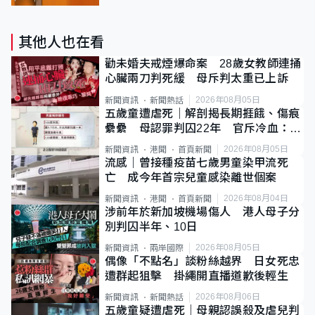
其他人也在看
勸未婚夫戒煙爆命案 28歲女教師連捅
心臟兩刀判死緩 母斥判太重已上訴
2026年08月05日
新聞資訊
新聞熱話
五歲童遭虐死｜解剖揭長期捱餓、傷痕
纍纍 母認罪判囚22年 官斥冷血：同
類案最惡劣
2026年08月05日
新聞資訊
港聞
首頁新聞
流感｜曾接種疫苗七歲男童染甲流死
亡 成今年首宗兒童感染離世個案
2026年08月04日
新聞資訊
港聞
首頁新聞
涉前年於新加坡機場傷人 港人母子分
別判囚半年、10日
2026年08月05日
新聞資訊
兩岸國際
偶像「不點名」談粉絲越界 日女死忠
遭群起狙擊 掛繩開直播道歉後輕生
2026年08月06日
新聞資訊
新聞熱話
五歲童疑遭虐死｜母親認誤殺及虐兒判