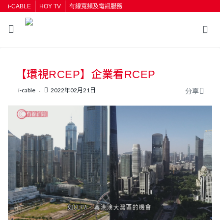
i-CABLE
HOY TV
有線寬頻及電訊服務
返回
【環視RCEP】企業看RCEP
按輸入鍵開始搜尋
i-cable
2022年02月21日
分享