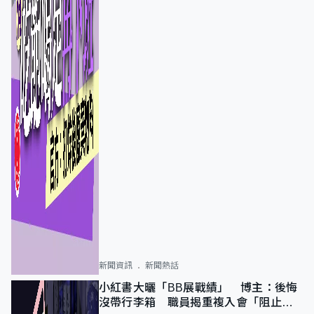
新聞資訊
新聞熱話
小紅書大曬「BB展戰績」 博主：後悔
沒帶行李箱 職員揭重複入會「阻止唔