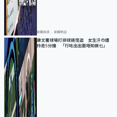
新聞資訊
新聞熱話
康文署球場打排球遇怪盜 女生汗巾遭
拎走5分鐘 「行咗出出面唔知做乜」