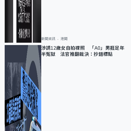
新聞資訊
港聞
涉誘12歲女自拍祼照 「A0」男捱足年
半冤獄 法官推翻裁決：抄錯標點