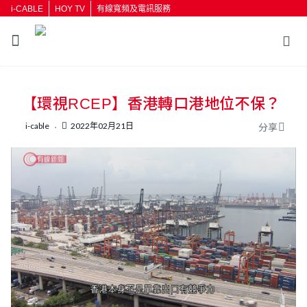
i-CABLE
HOY TV
有線寬頻及電訊服務
返回
【環視RCEP】香港轉口港地位不保？
按輸入鍵開始搜尋
i-cable
2022年02月21日
分享