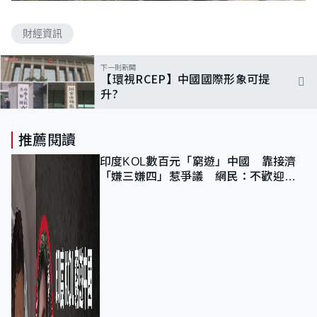
財經資訊
下一則新聞
【環視RCEP】中國國際形象可提
升?
推薦閱讀
印度KOL數百元「窮遊」中國 靠接濟
「嫌三嫌四」惹爭議 網民：不歡迎劣
質旅客