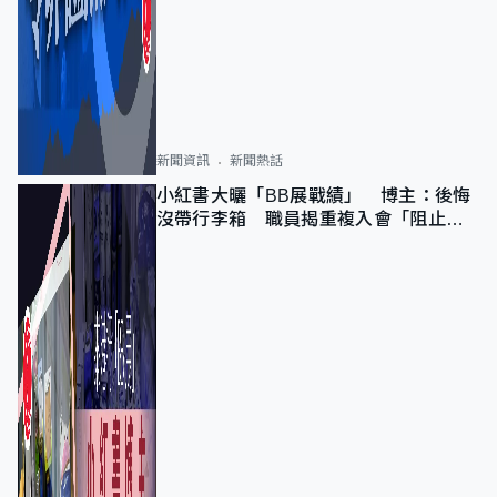
新聞資訊
新聞熱話
小紅書大曬「BB展戰績」 博主：後悔
沒帶行李箱 職員揭重複入會「阻止唔
到」