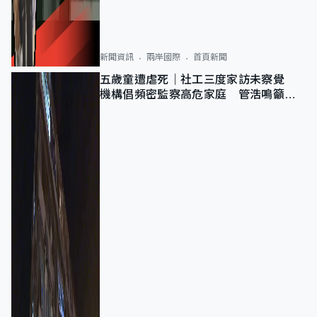
新聞資訊
兩岸國際
首頁新聞
五歲童遭虐死｜社工三度家訪未察覺
機構倡頻密監察高危家庭 管浩鳴籲加
強跨部門協作