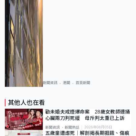
新聞資訊
港聞
首頁新聞
其他人也在看
勸未婚夫戒煙爆命案 28歲女教師連捅
心臟兩刀判死緩 母斥判太重已上訴
2026年08月05日
新聞資訊
新聞熱話
五歲童遭虐死｜解剖揭長期捱餓、傷痕