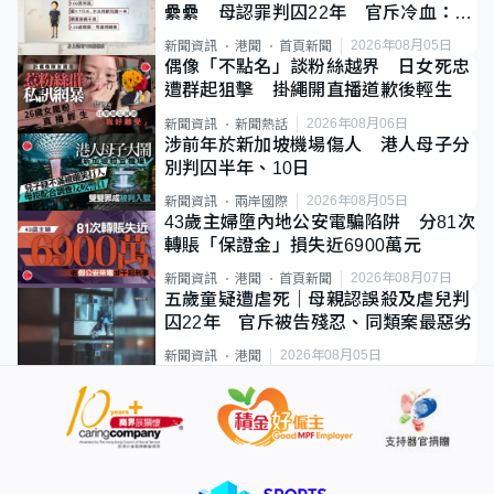
纍纍 母認罪判囚22年 官斥冷血：同
類案最惡劣
2026年08月05日
新聞資訊
港聞
首頁新聞
偶像「不點名」談粉絲越界 日女死忠
遭群起狙擊 掛繩開直播道歉後輕生
2026年08月06日
新聞資訊
新聞熱話
涉前年於新加坡機場傷人 港人母子分
別判囚半年、10日
2026年08月05日
新聞資訊
兩岸國際
43歲主婦墮內地公安電騙陷阱 分81次
轉賬「保證金」損失近6900萬元
2026年08月07日
新聞資訊
港聞
首頁新聞
五歲童疑遭虐死｜母親認誤殺及虐兒判
囚22年 官斥被告殘忍、同類案最惡劣
2026年08月05日
新聞資訊
港聞