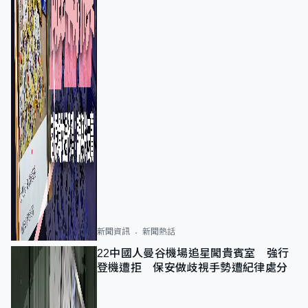
新聞資訊
新聞熱話
22中國人曼谷機場追星闖貴賓室 強行
登機遭拒 保安做歧視手勢遭紀律處分