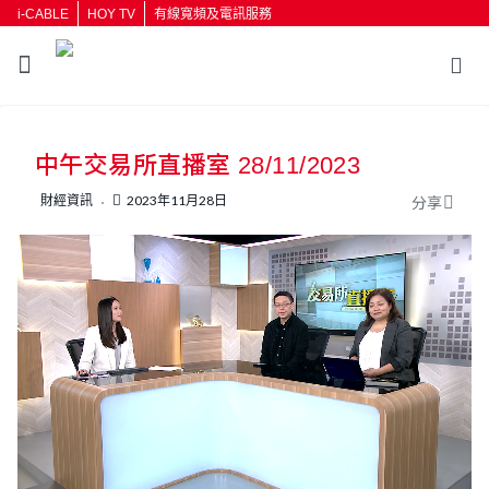
i-CABLE
HOY TV
有線寬頻及電訊服務
返回
中午交易所直播室 28/11/2023
按輸入鍵開始搜尋
財經資訊
2023年11月28日
分享
L
U
o