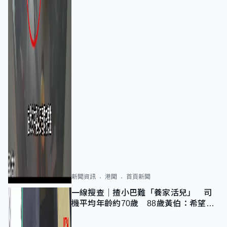
新聞資訊
港聞
首頁新聞
一線搜查｜揸小巴難「養家活兒」 司
機平均年齡約70歲 88歲黃伯：希望一
直揸落去