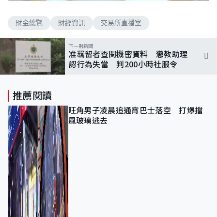
n
a
m
d
u
e
t
財金總覽
財經資訊
交易所直播室
d
e
:
2
.
下一則新聞
0
准羈留者查閱機密資料 懲教助理
1
%
認行為失當 判200小時社服令
推薦閱讀
旺角男子凌晨追通宵巴士落空 打爆擋
風玻璃逃去