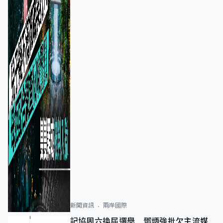
新聞資訊
兩岸國際
記協周六換屆選舉 鄧炳強批欠主流媒