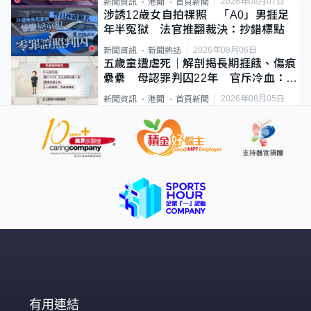
2026年08月07日
新聞資訊
港聞
首頁新聞
涉誘12歲女自拍祼照 「A0」男捱足
年半冤獄 法官推翻裁決：抄錯標點
2026年08月06日
新聞資訊
新聞熱話
五歲童遭虐死｜解剖揭長期捱餓、傷痕
纍纍 母認罪判囚22年 官斥冷血：同
類案最惡劣
2026年08月05日
新聞資訊
港聞
首頁新聞
有用連結