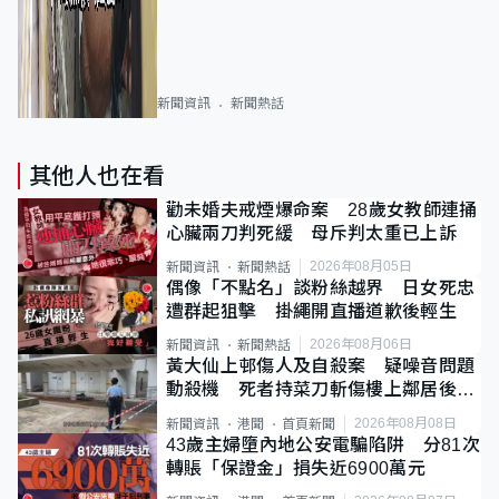
新聞資訊
新聞熱話
其他人也在看
勸未婚夫戒煙爆命案 28歲女教師連捅
心臟兩刀判死緩 母斥判太重已上訴
2026年08月05日
新聞資訊
新聞熱話
偶像「不點名」談粉絲越界 日女死忠
遭群起狙擊 掛繩開直播道歉後輕生
2026年08月06日
新聞資訊
新聞熱話
黃大仙上邨傷人及自殺案 疑噪音問題
動殺機 死者持菜刀斬傷樓上鄰居後墮
斃
2026年08月08日
新聞資訊
港聞
首頁新聞
43歲主婦墮內地公安電騙陷阱 分81次
轉賬「保證金」損失近6900萬元