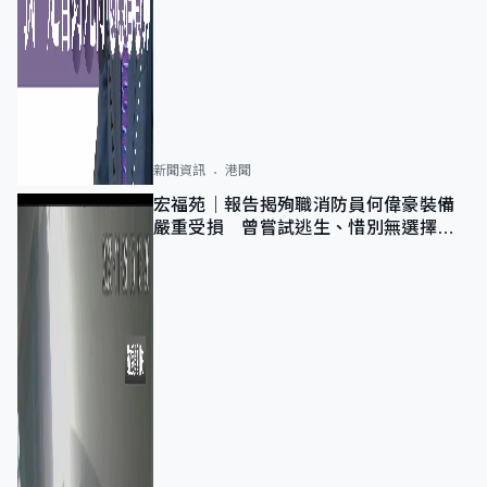
新聞資訊
港聞
宏福苑｜報告揭殉職消防員何偉豪裝備
嚴重受損 曾嘗試逃生、惜別無選擇下
棄裝備墮樓